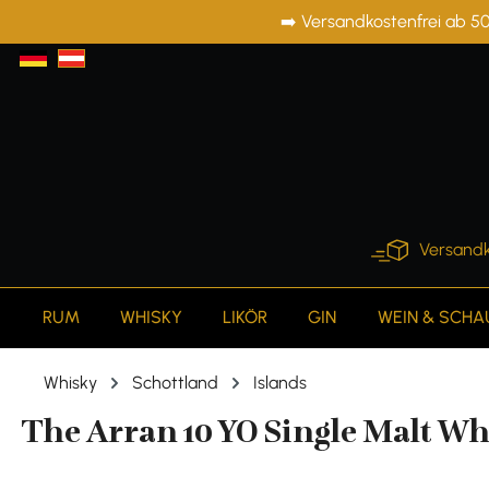
➡️ Versandkostenfrei ab 50
springen
Zur Hauptnavigation springen
Versandk
RUM
WHISKY
LIKÖR
GIN
WEIN & SCH
Whisky
Schottland
Islands
The Arran 10 YO Single Malt Whi