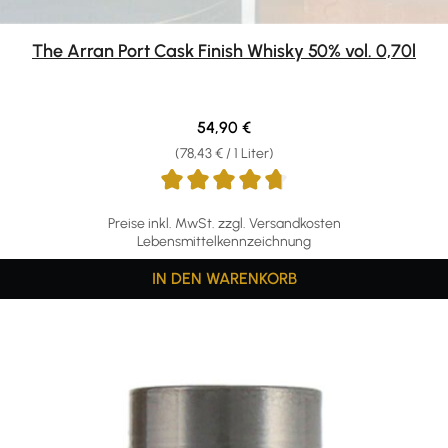
The Arran Port Cask Finish Whisky 50% vol. 0,70l
Regulärer Preis:
54,90 €
(78,43 € / 1 Liter)
Preise inkl. MwSt. zzgl. Versandkosten
Lebensmittelkennzeichnung
IN DEN WARENKORB