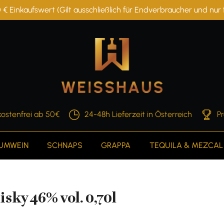
 € Einkaufswert (Gilt ausschließlich für Endverbraucher und nu
ostenfrei ab 50€
24-48h Lieferzeit in Österreich
P
AUMWEIN
SCHNAPS
GRAPPA
TEQUILA & MEZCAL
sky 46% vol. 0,70l