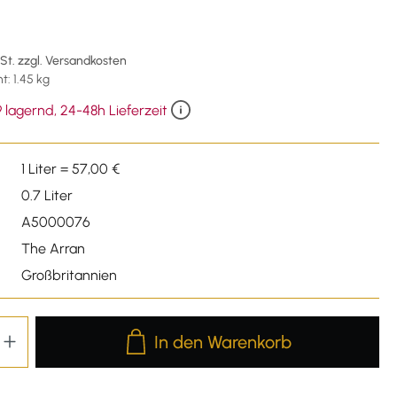
wSt. zzgl. Versandkosten
: 1.45 kg
 lagernd, 24-48h Lieferzeit
1 Liter = 57,00 €
0.7 Liter
A5000076
The Arran
Großbritannien
Produkt Anzahl: Gib den gewünschten We
In den Warenkorb