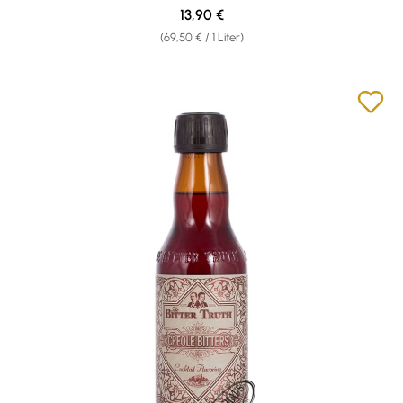
Regulärer Preis:
13,90 €
(69,50 € / 1 Liter)