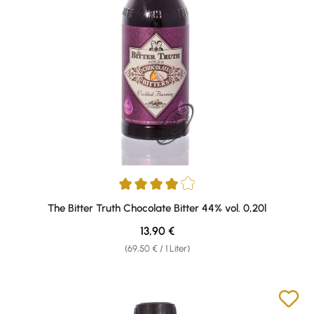
Durchschnittliche Bewertung von 4 von 5 Sternen
The Bitter Truth Chocolate Bitter 44% vol. 0,20l
Regulärer Preis:
13,90 €
(69,50 € / 1 Liter)