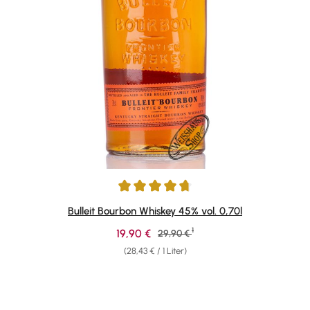
Durchschnittliche Bewertung von 4.69 von 5 Sternen
Bulleit Bourbon Whiskey 45% vol. 0,70l
1
Verkaufspreis:
19,90 €
Regulärer Preis:
29,90 €
(28,43 € / 1 Liter)