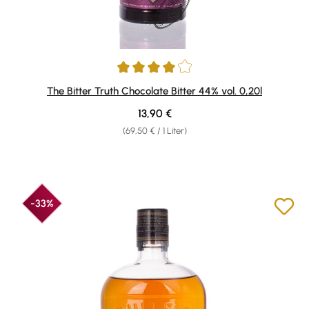
Durchschnittliche Bewertung von 4 von 5 Sternen
The Bitter Truth Chocolate Bitter 44% vol. 0,20l
Regulärer Preis:
13,90 €
(69,50 € / 1 Liter)
-33%