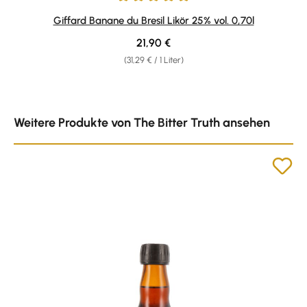
Durchschnittliche Bewertung von 5 von 5 Sternen
Giffard Banane du Bresil Likör 25% vol. 0,70l
Regulärer Preis:
21,90 €
(31,29 € / 1 Liter)
Produktgalerie überspringen
Weitere Produkte von The Bitter Truth ansehen