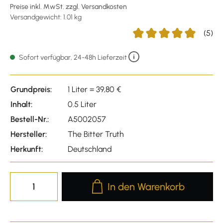
Preise inkl. MwSt. zzgl. Versandkosten
Versandgewicht: 1.01 kg
(5)
Durchschnittliche Bewert
Sofort verfügbar, 24-48h Lieferzeit
Grundpreis:
1 Liter = 39,80 €
Inhalt:
0.5 Liter
Bestell-Nr.:
A5002057
Hersteller:
The Bitter Truth
Herkunft:
Deutschland
Produkt Anzahl: Gib den gewünscht
In den Warenkorb