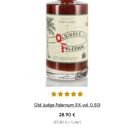
Durchschnittliche Bewertung von 5 von 5 Sternen
Old Judge Falernum 5% vol. 0,50l
Regulärer Preis:
28,90 €
(57,80 € / 1 Liter)