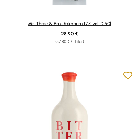
Mr. Three & Bros Falernum 17% vol. 0,50l
Regulärer Preis:
28,90 €
(57,80 € / 1 Liter)