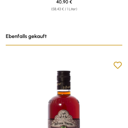
Regulärer Preis:
40,90 €
(58,43 € / 1 Liter)
Produktgalerie überspringen
Ebenfalls gekauft