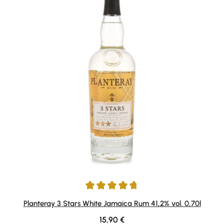
Durchschnittliche Bewertung von 4.83 von 5 Sternen
Planteray 3 Stars White Jamaica Rum 41,2% vol. 0,70l
Regulärer Preis:
15,90 €