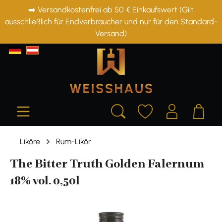
➡️ Versandkostenfrei ab 50 € Einkaufswert (Gilt
alt springen
ausschließlich für Endverbraucher und nur für den Standard-
Versand)
Liköre
Rum-Likör
The Bitter Truth Golden Falernum
18% vol. 0,50l
Bildergalerie überspringen