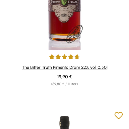
Durchschnittliche Bewertung von 4.75 von 5 Sternen
The Bitter Truth Pimento Dram 22% vol. 0,50l
Regulärer Preis:
19,90 €
(39,80 € / 1 Liter)