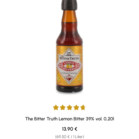
Durchschnittliche Bewertung von 4.75 von 5 Sternen
The Bitter Truth Lemon Bitter 39% vol. 0,20l
Regulärer Preis:
13,90 €
(69,50 € / 1 Liter)