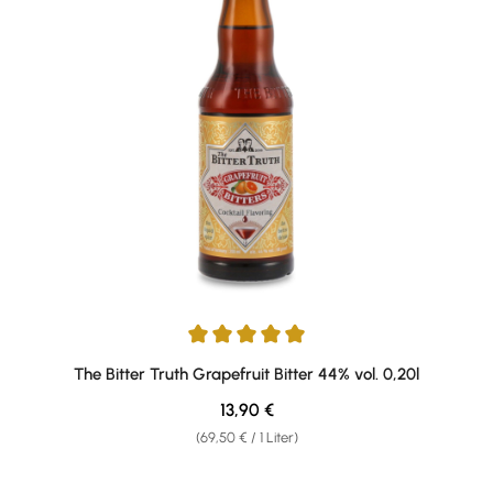
Durchschnittliche Bewertung von 5 von 5 Sternen
The Bitter Truth Grapefruit Bitter 44% vol. 0,20l
Regulärer Preis:
13,90 €
(69,50 € / 1 Liter)