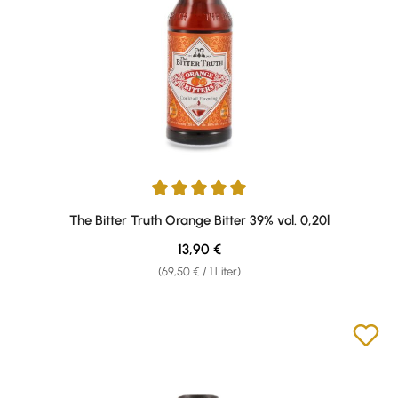
Durchschnittliche Bewertung von 5 von 5 Sternen
The Bitter Truth Orange Bitter 39% vol. 0,20l
Regulärer Preis:
13,90 €
(69,50 € / 1 Liter)