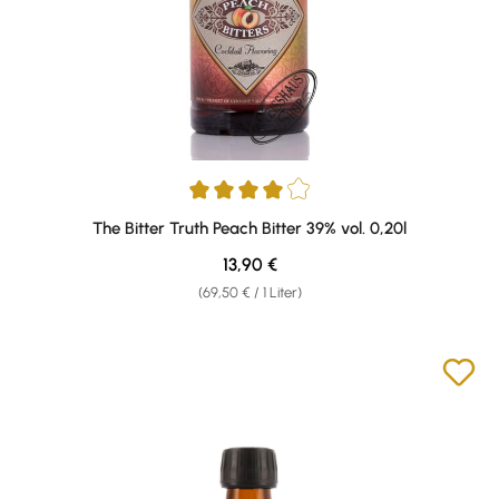
Durchschnittliche Bewertung von 4 von 5 Sternen
The Bitter Truth Peach Bitter 39% vol. 0,20l
Regulärer Preis:
13,90 €
(69,50 € / 1 Liter)