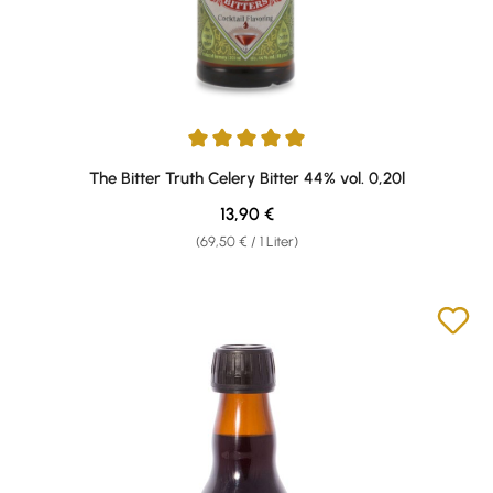
Durchschnittliche Bewertung von 5 von 5 Sternen
The Bitter Truth Celery Bitter 44% vol. 0,20l
Regulärer Preis:
13,90 €
(69,50 € / 1 Liter)