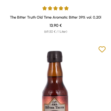
Durchschnittliche Bewertung von 5 von 5 Sternen
The Bitter Truth Old Time Aromatic Bitter 39% vol. 0,20l
Regulärer Preis:
13,90 €
(69,50 € / 1 Liter)