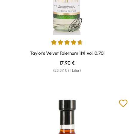
Durchschnittliche Bewertung von 4.7 von 5 Sternen
Taylor's Velvet Falernum 11% vol. 0,70l
Regulärer Preis:
17,90 €
(25,57 € / 1 Liter)