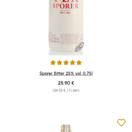
Durchschnittliche Bewertung von 5 von 5 Sternen
Sporer Bitter 25% vol. 0,75l
Regulärer Preis:
25,90 €
(34,53 € / 1 Liter)