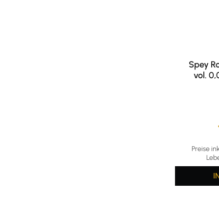
Spey Ro
vol. 0
Durchschni
Preise in
Leb
I