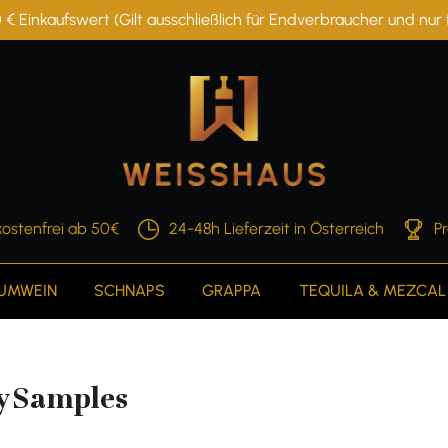
 € Einkaufswert (Gilt ausschließlich für Endverbraucher und nu
ostenfrei ab 50€
24-48h Lieferzeit in Österreich
P
AUMWEIN
SCHNAPS
GRAPPA
TEQUILA & MEZCAL
y Samples