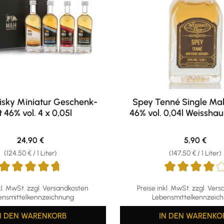
sky Miniatur Geschenk-
Spey Tenné Single Mal
 46% vol. 4 x 0,05l
46% vol. 0,04l Weissha
Regulärer Preis:
Regulärer P
24,90 €
5,90 €
(124,50 € / 1 Liter)
(147,50 € / 1 Liter)
ttliche Bewertung von 4.67 von 5 Sternen
Durchschnittliche Bewertu
kl. MwSt. zzgl. Versandkosten
Preise inkl. MwSt. zzgl. Ver
ensmittelkennzeichnung
Lebensmittelkennzeic
N DEN WARENKORB
IN DEN WARENKO