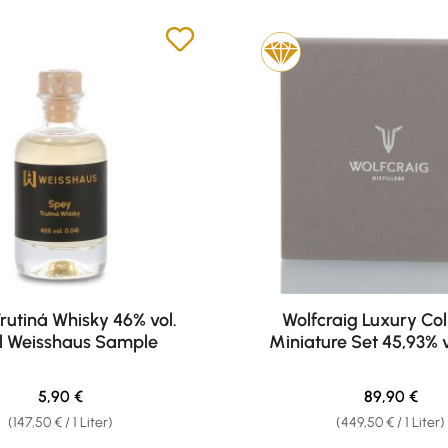
rutiná Whisky 46% vol.
Wolfcraig Luxury Col
l Weisshaus Sample
Miniature Set 45,93% v
Regulärer Preis:
Regulärer Pr
5,90 €
89,90 €
(147,50 € / 1 Liter)
(449,50 € / 1 Liter)