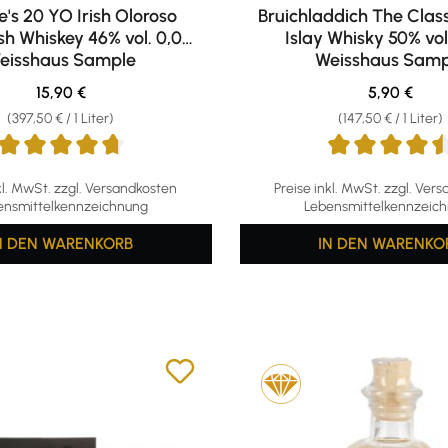
e's 20 YO Irish Oloroso
Bruichladdich The Clas
sh Whiskey 46% vol. 0,04l
Islay Whisky 50% vol
eisshaus Sample
Weisshaus Samp
Regulärer Preis:
Regulärer P
15,90 €
5,90 €
(397,50 € / 1 Liter)
(147,50 € / 1 Liter)
ttliche Bewertung von 4.8 von 5 Sternen
Durchschnittliche Bewertun
kl. MwSt. zzgl. Versandkosten
Preise inkl. MwSt. zzgl. Ver
ensmittelkennzeichnung
Lebensmittelkennzeic
N DEN WARENKORB
IN DEN WARENKO