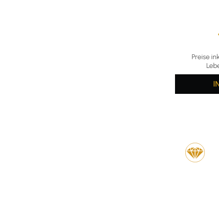
Durchschni
Preise in
Leb
I