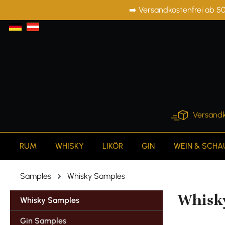
➡️ Versandkostenfrei ab 50
springen
Zur Hauptnavigation springen
Versandk
RUM
WHISKY
LIKÖR
GIN
WEIN & SCH
Samples
Whisky Samples
Whisk
Whisky Samples
Gin Samples