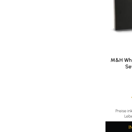
M&H Whi
Set
Durchschni
Preise in
Leb
I