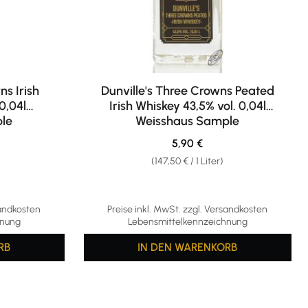
ns Irish
Dunville's Three Crowns Peated
0,04l
Irish Whiskey 43,5% vol. 0,04l
le
Weisshaus Sample
reis:
Regulärer Preis:
5,90 €
(147,50 € / 1 Liter)
sandkosten
Preise inkl. MwSt. zzgl. Versandkosten
hnung
Lebensmittelkennzeichnung
RB
IN DEN WARENKORB