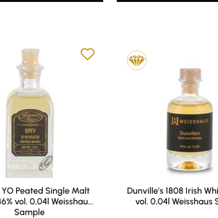
 YO Peated Single Malt
Dunville's 1808 Irish W
6% vol. 0,04l Weisshaus
vol. 0,04l Weisshaus
Sample