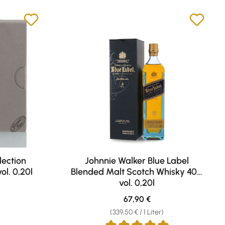
lection
Johnnie Walker Blue Label
ol. 0,20l
Blended Malt Scotch Whisky 40%
vol. 0,20l
eis:
Regulärer Preis:
67,90 €
(339,50 € / 1 Liter)