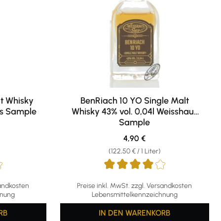
t Whisky
BenRiach 10 YO Single Malt
us Sample
Whisky 43% vol. 0,04l Weisshaus
Sample
reis:
Regulärer Preis:
4,90 €
(122,50 € / 1 Liter)
ng von 4 von 5 Sternen
Durchschnittliche Bewertung von 4 von 5 S
sandkosten
Preise inkl. MwSt. zzgl. Versandkosten
hnung
Lebensmittelkennzeichnung
RB
IN DEN WARENKORB