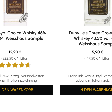
yal Choice Whisky 46%
Dunville's Three Crow
,04l Weisshaus Sample
Whiskey 43,5% vol. 
Weisshaus Samp
Regulärer Preis:
Regulärer P
12,90 €
5,90 €
(322,50 € / 1 Liter)
(147,50 € / 1 Liter)
ttliche Bewertung von 4.67 von 5 Sternen
kl. MwSt. zzgl. Versandkosten
Preise inkl. MwSt. zzgl. Ver
ensmittelkennzeichnung
Lebensmittelkennzeic
N DEN WARENKORB
IN DEN WARENKO