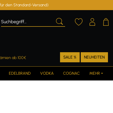
r für den Standard-Versand)
Deutschland
Österreich
SALE %
NEUHEITEN
rämien ab 100€
EDELBRAND
VODKA
COGNAC
MEHR