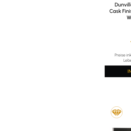
Dunvill
Cask Fini
W
Durchschni
Preise in
Leb
I