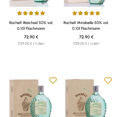
Durchschnittliche Bewertung von 5 von 5 Sternen
Durchschnittliche Bewertung v
Rochelt Weichsel 50% vol.
Rochelt Mirabelle 50% vol.
0,10l Flachmann
0,10l Flachmann
Regulärer Preis:
Regulärer Preis:
72,90 €
72,90 €
(729,00 € / 1 Liter)
(729,00 € / 1 Liter)