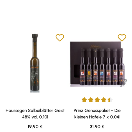
Durchschnittliche Bewertung v
Haussegen Salbeiblätter Geist
Prinz Genusspaket - Die
48% vol. 0,10l
kleinen Hafele 7 x 0,04l
Regulärer Preis:
Regulärer Preis:
19,90 €
31,90 €