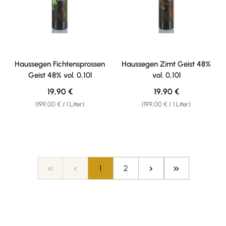
Haussegen Fichtensprossen
Haussegen Zimt Geist 48%
Geist 48% vol. 0,10l
vol. 0,10l
Regulärer Preis:
Regulärer Preis:
19,90 €
19,90 €
(199,00 € / 1 Liter)
(199,00 € / 1 Liter)
Seite
Seite
1
2