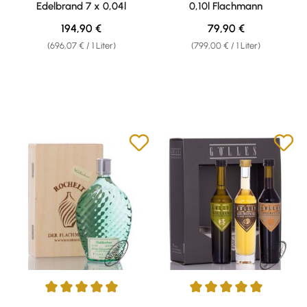
Edelbrand 7 x 0,04l
0,10l Flachmann
Regulärer Preis:
Regulärer Preis:
194,90 €
79,90 €
(696,07 € / 1 Liter)
(799,00 € / 1 Liter)
Durchschnittliche Bewertung von 5 von 5 Sternen
Durchschnittliche Bewertung v