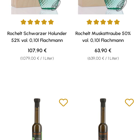
Durchschnittliche Bewertung von 5 von 5 Sternen
Durchschnittliche Bewertung v
Rochelt Schwarzer Holunder
Rochelt Muskattraube 50%
52% vol. 0,10l Flachmann
vol. 0,10l Flachmann
Regulärer Preis:
Regulärer Preis:
107,90 €
63,90 €
(1.079,00 € / 1 Liter)
(639,00 € / 1 Liter)