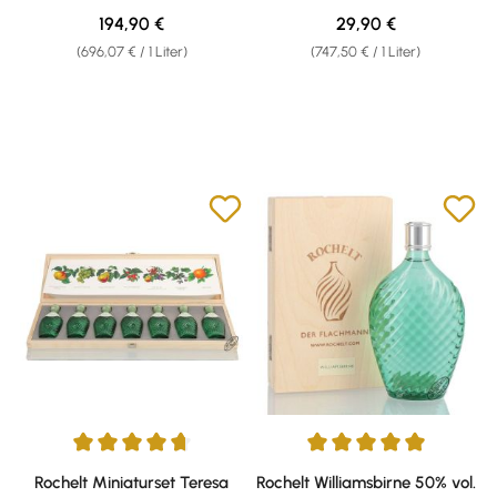
Regulärer Preis:
Regulärer Preis:
194,90 €
29,90 €
(696,07 € / 1 Liter)
(747,50 € / 1 Liter)
Durchschnittliche Bewertung von 4.67 von 5 Sternen
Durchschnittliche Bewertung v
Rochelt Miniaturset Teresa
Rochelt Williamsbirne 50% vol.