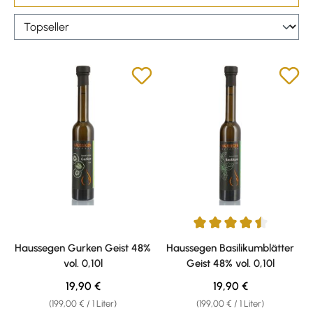
Durchschnittliche Bewertung v
Haussegen Gurken Geist 48%
Haussegen Basilikumblätter
vol. 0,10l
Geist 48% vol. 0,10l
Regulärer Preis:
Regulärer Preis:
19,90 €
19,90 €
(199,00 € / 1 Liter)
(199,00 € / 1 Liter)