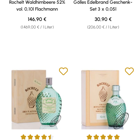
Rochelt Waldhimbeere 52%
Gölles Edelbrand Geschenk-
vol. 0,10l Flachmann
Set 3 x 0,05l
Regulärer Preis:
Regulärer Preis:
146,90 €
30,90 €
(1.469,00 € / 1 Liter)
(206,00 € / 1 Liter)