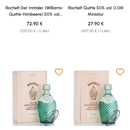
Durchschnittliche Bewertung von 4.5 von 5 Sternen
Durchschnittliche Bewertung v
Rochelt Der Inntaler (Williams-
Rochelt Quitte 50% vol. 0,04l
Quitte-Himbeere) 50% vol.
Miniatur
0,10l Flachmann
Regulärer Preis:
Regulärer Preis:
72,90 €
27,90 €
(729,00 € / 1 Liter)
(697,50 € / 1 Liter)