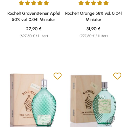
Durchschnittliche Bewertung von 5 von 5 Sternen
Durchschnittliche Bewertung v
Rochelt Gravensteiner Apfel
Rochelt Orange 58% vol. 0,04l
50% vol. 0,04l Miniatur
Miniatur
Regulärer Preis:
Regulärer Preis:
27,90 €
31,90 €
(697,50 € / 1 Liter)
(797,50 € / 1 Liter)