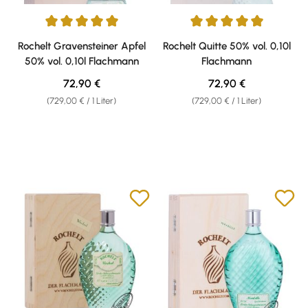
Durchschnittliche Bewertung von 5 von 5 Sternen
Durchschnittliche Bewertung v
Rochelt Gravensteiner Apfel
Rochelt Quitte 50% vol. 0,10l
50% vol. 0,10l Flachmann
Flachmann
Regulärer Preis:
Regulärer Preis:
72,90 €
72,90 €
(729,00 € / 1 Liter)
(729,00 € / 1 Liter)