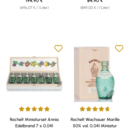
Regulärer Preis:
Regulärer Preis:
194,90 €
84,90 €
(696,07 € / 1 Liter)
(849,00 € / 1 Liter)
Durchschnittliche Bewertung von 5 von 5 Sternen
Durchschnittliche Bewertung v
Rochelt Miniaturset Annia
Rochelt Wachauer Marille
Edelbrand 7 x 0,04l
50% vol. 0,04l Miniatur