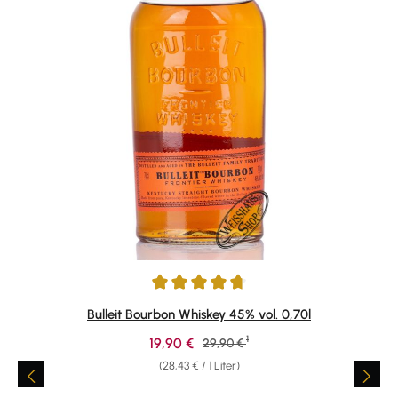
Durchschnittliche Bewertung von 4.69 von 5 Sternen
Bulleit Bourbon Whiskey 45% vol. 0,70l
1
Verkaufspreis:
19,90 €
Regulärer Preis:
29,90 €
(28,43 € / 1 Liter)