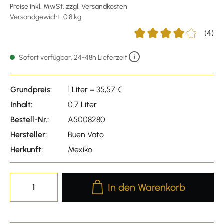
Preise inkl. MwSt. zzgl. Versandkosten
Versandgewicht: 0.8 kg
(4)
Durchschnittliche Bewert
Sofort verfügbar, 24-48h Lieferzeit
Grundpreis:
1 Liter = 35,57 €
Inhalt:
0.7 Liter
Bestell-Nr.:
A5008280
Hersteller:
Buen Vato
Herkunft:
Mexiko
Produkt Anzahl: Gib den gewünscht
In den Warenkorb