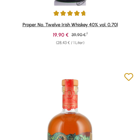
Durchschnittliche Bewertung von 4.74 von 5 Sternen
Proper No. Twelve Irish Whiskey 40% vol. 0,70l
1
Verkaufspreis:
19,90 €
Regulärer Preis:
39,90 €
(28,43 € / 1 Liter)