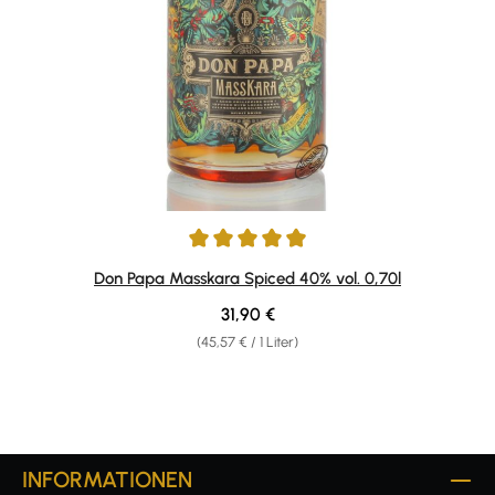
Durchschnittliche Bewertung von 4.89 von 5 Sternen
Don Papa Masskara Spiced 40% vol. 0,70l
Regulärer Preis:
31,90 €
(45,57 € / 1 Liter)
INFORMATIONEN