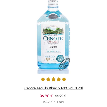
Durchschnittliche Bewertung von 5 von 5 Sternen
Cenote Tequila Blanco 40% vol. 0,70l
1
Verkaufspreis:
36,90 €
Regulärer Preis:
44,90 €
(52,71 € / 1 Liter)