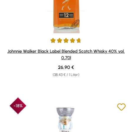
Durchschnittliche Bewertung von 4.8 von 5 Sternen
Johnnie Walker Black Label Blended Scotch Whisky 40% vol.
0,70l
Regulärer Preis:
26,90 €
(38,43 € / 1 Liter)
-18%