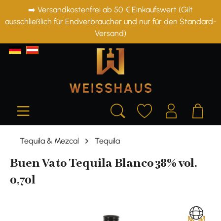
➡️ Versandkostenfrei ab 50 € Einkaufswert (Gilt
alt springen
ausschließlich für Endverbraucher und nur für den Standard-
Versand)
Tequila & Mezcal
Tequila
Buen Vato Tequila Blanco 38% vol.
0,70l
Bildergalerie überspringen