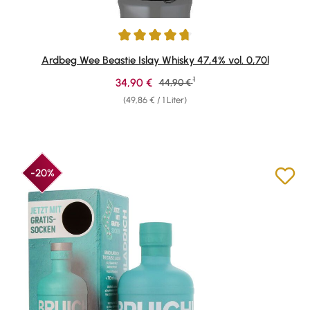
Durchschnittliche Bewertung von 4.75 von 5 Sternen
Ardbeg Wee Beastie Islay Whisky 47,4% vol. 0,70l
1
Verkaufspreis:
34,90 €
Regulärer Preis:
44,90 €
(49,86 € / 1 Liter)
-20%