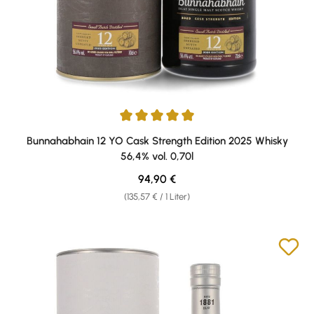
Durchschnittliche Bewertung von 5 von 5 Sternen
Bunnahabhain 12 YO Cask Strength Edition 2025 Whisky
56,4% vol. 0,70l
Regulärer Preis:
94,90 €
(135,57 € / 1 Liter)