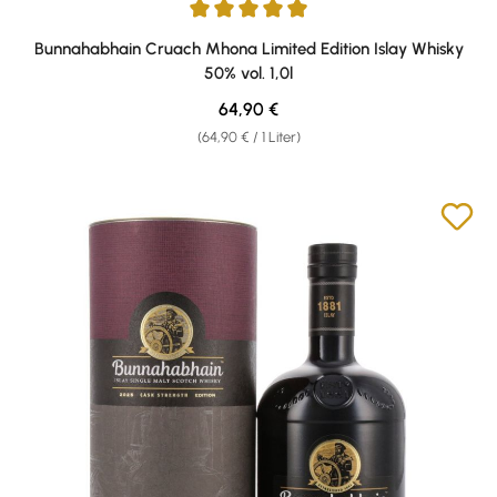
Durchschnittliche Bewertung von 4.88 von 5 Sternen
Bunnahabhain Cruach Mhona Limited Edition Islay Whisky
50% vol. 1,0l
Regulärer Preis:
64,90 €
(64,90 € / 1 Liter)