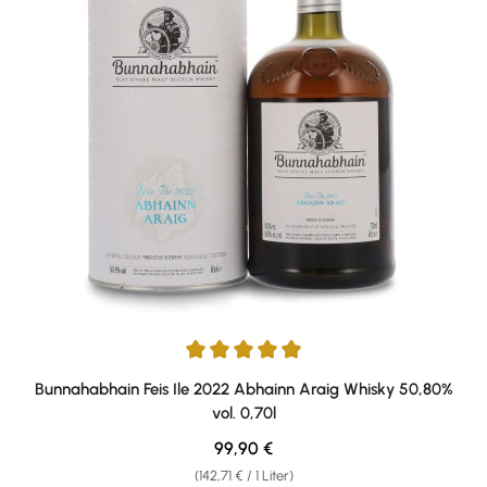
Durchschnittliche Bewertung von 5 von 5 Sternen
Bunnahabhain Feis Ile 2022 Abhainn Araig Whisky 50,80%
vol. 0,70l
Regulärer Preis:
99,90 €
(142,71 € / 1 Liter)