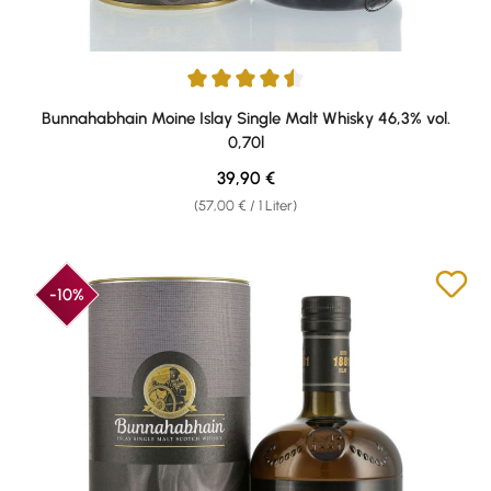
Durchschnittliche Bewertung von 4.56 von 5 Sternen
Bunnahabhain Moine Islay Single Malt Whisky 46,3% vol.
0,70l
Regulärer Preis:
39,90 €
(57,00 € / 1 Liter)
-10%