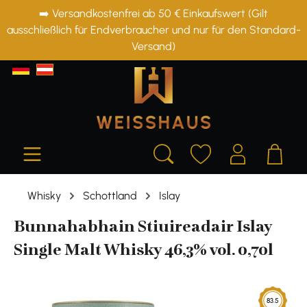
➡️ Versandkostenfrei ab 50 € Einkaufswert (Gilt
alt springen
ausschließlich für Endverbraucher und nur für den Standard-
Versand)
Whisky
Schottland
Islay
Bunnahabhain Stiuireadair Islay
Single Malt Whisky 46,3% vol. 0,70l
Bildergalerie überspringen
83.5