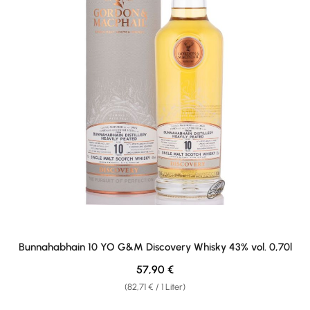
Bunnahabhain 10 YO G&M Discovery Whisky 43% vol. 0,70l
Regulärer Preis:
57,90 €
(82,71 € / 1 Liter)