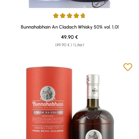
Durchschnittliche Bewertung von 4.79 von 5 Sternen
Bunnahabhain An Cladach Whisky 50% vol. 1,0l
Regulärer Preis:
49,90 €
(49,90 € / 1 Liter)