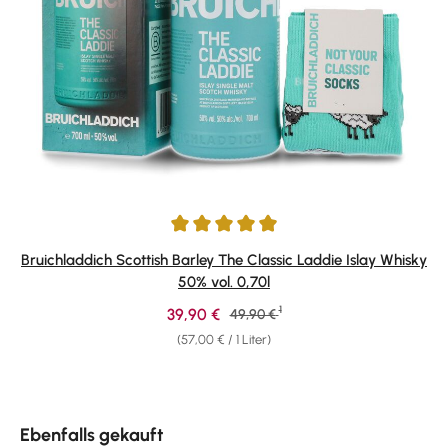
Durchschnittliche Bewertung von 4.92 von 5 Sternen
Bruichladdich Scottish Barley The Classic Laddie Islay Whisky
50% vol. 0,70l
1
Verkaufspreis:
39,90 €
Regulärer Preis:
49,90 €
(57,00 € / 1 Liter)
Produktgalerie überspringen
Ebenfalls gekauft