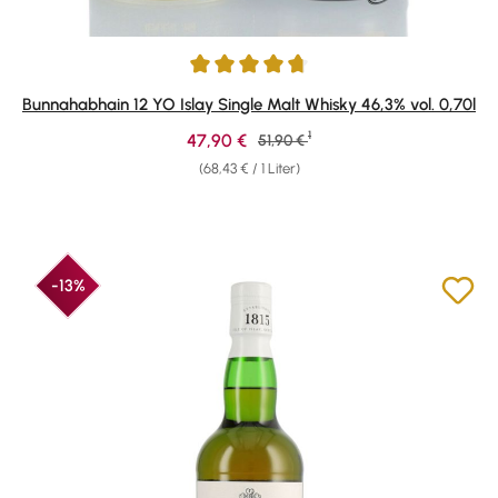
Durchschnittliche Bewertung von 4.83 von 5 Sternen
Bunnahabhain 12 YO Islay Single Malt Whisky 46,3% vol. 0,70l
1
Verkaufspreis:
47,90 €
Regulärer Preis:
51,90 €
(68,43 € / 1 Liter)
-13%