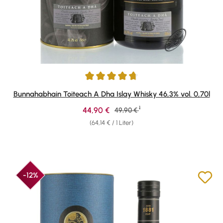
Durchschnittliche Bewertung von 4.82 von 5 Sternen
Bunnahabhain Toiteach A Dha Islay Whisky 46,3% vol. 0,70l
1
Verkaufspreis:
44,90 €
Regulärer Preis:
49,90 €
(64,14 € / 1 Liter)
-12%