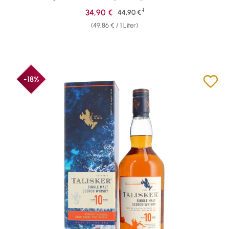
1
Verkaufspreis:
34,90 €
Regulärer Preis:
44,90 €
(49,86 € / 1 Liter)
-18%