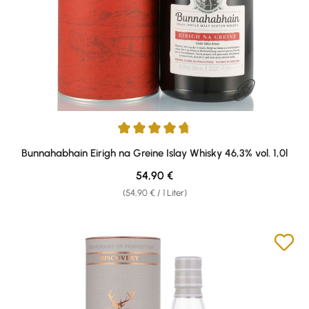
Durchschnittliche Bewertung von 4.87 von 5 Sternen
Bunnahabhain Eirigh na Greine Islay Whisky 46,3% vol. 1,0l
Regulärer Preis:
54,90 €
(54,90 € / 1 Liter)