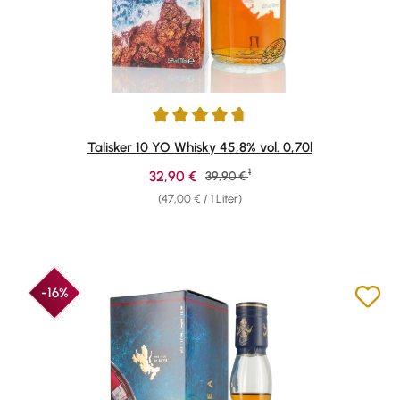
Durchschnittliche Bewertung von 4.78 von 5 Sternen
Talisker 10 YO Whisky 45,8% vol. 0,70l
1
Verkaufspreis:
32,90 €
Regulärer Preis:
39,90 €
(47,00 € / 1 Liter)
-16%