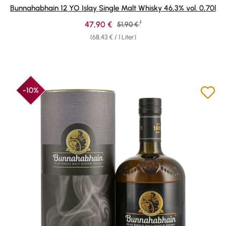
Durchschnittliche Bewertung von 4.83 von 5 Sternen
Bunnahabhain 12 YO Islay Single Malt Whisky 46,3% vol. 0,70l
1
Verkaufspreis:
47,90 €
Regulärer Preis:
51,90 €
(68,43 € / 1 Liter)
-10%