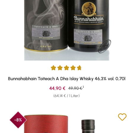
Durchschnittliche Bewertung von 4.82 von 5 Sternen
Bunnahabhain Toiteach A Dha Islay Whisky 46,3% vol. 0,70l
1
Verkaufspreis:
44,90 €
Regulärer Preis:
49,90 €
(64,14 € / 1 Liter)
-8%