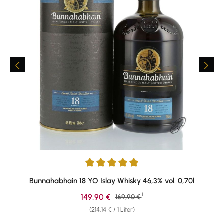
Durchschnittliche Bewertung von 5 von 5 Sternen
Bunnahabhain 18 YO Islay Whisky 46,3% vol. 0,70l
1
Verkaufspreis:
149,90 €
Regulärer Preis:
169,90 €
(214,14 € / 1 Liter)