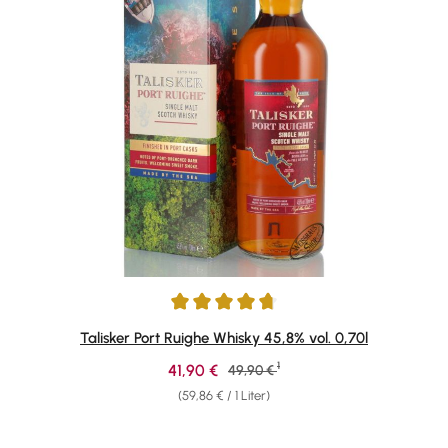
Durchschnittliche Bewertung von 4.84 von 5 Sternen
Talisker Port Ruighe Whisky 45,8% vol. 0,70l
1
Verkaufspreis:
41,90 €
Regulärer Preis:
49,90 €
(59,86 € / 1 Liter)