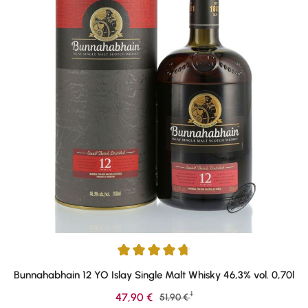
Durchschnittliche Bewertung von 4.83 von 5 Sternen
Bunnahabhain 12 YO Islay Single Malt Whisky 46,3% vol. 0,70l
1
Verkaufspreis:
47,90 €
Regulärer Preis:
51,90 €