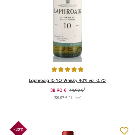
Durchschnittliche Bewertung von 4.91 von 5 Sternen
Laphroaig 10 YO Whisky 40% vol. 0,70l
1
Verkaufspreis:
38,90 €
Regulärer Preis:
44,90 €
(55,57 € / 1 Liter)
-22%