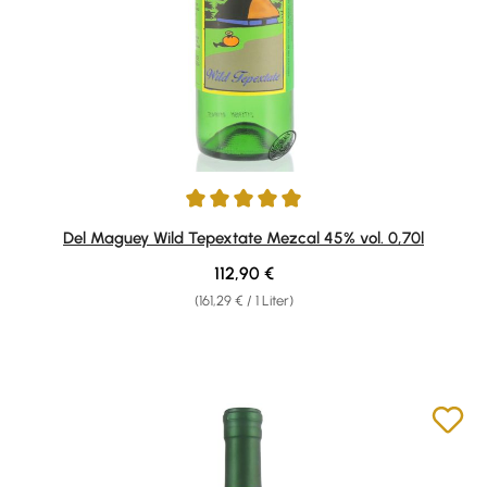
Durchschnittliche Bewertung von 5 von 5 Sternen
Del Maguey Wild Tepextate Mezcal 45% vol. 0,70l
Regulärer Preis:
112,90 €
(161,29 € / 1 Liter)