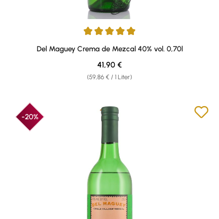
Durchschnittliche Bewertung von 5 von 5 Sternen
Del Maguey Crema de Mezcal 40% vol. 0,70l
Regulärer Preis:
41,90 €
(59,86 € / 1 Liter)
-20%