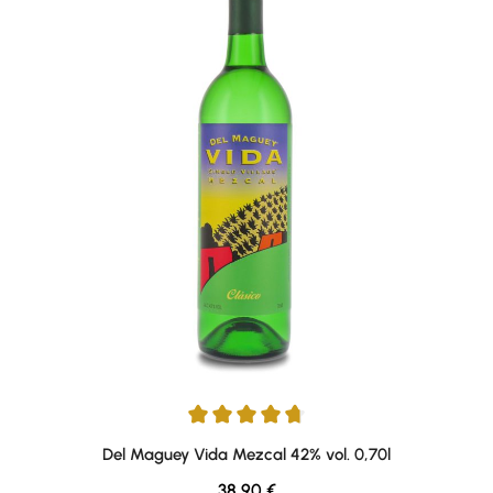
Durchschnittliche Bewertung von 4.64 von 5 Sternen
Del Maguey Vida Mezcal 42% vol. 0,70l
Regulärer Preis:
38,90 €