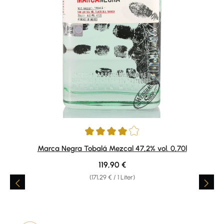
Durchschnittliche Bewertung von 4 von 5 Sternen
Marca Negra Tobalá Mezcal 47,2% vol. 0,70l
Regulärer Preis:
119,90 €
(171,29 € / 1 Liter)