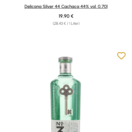
Durchschnittliche Bewertung von 5 von 5 Sternen
Delicana Silver 44 Cachaca 44% vol. 0,70l
Regulärer Preis:
19,90 €
(28,43 € / 1 Liter)