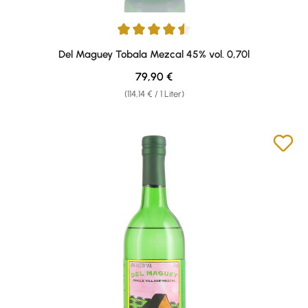
Durchschnittliche Bewertung von 4.5 von 5 Sternen
Del Maguey Tobala Mezcal 45% vol. 0,70l
Regulärer Preis:
79,90 €
(114,14 € / 1 Liter)