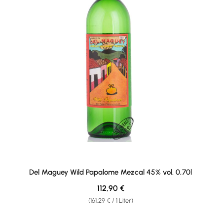
Del Maguey Wild Papalome Mezcal 45% vol. 0,70l
Regulärer Preis:
112,90 €
(161,29 € / 1 Liter)