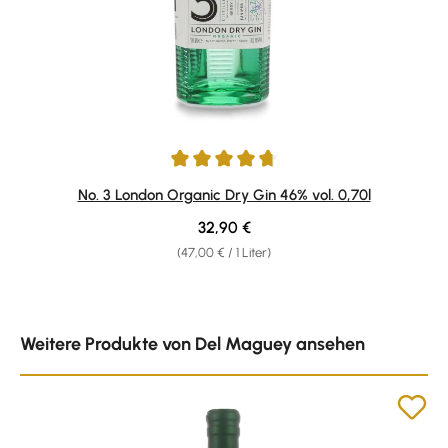
Durchschnittliche Bewertung von 4.82 von 5 Sternen
No. 3 London Organic Dry Gin 46% vol. 0,70l
Regulärer Preis:
32,90 €
(47,00 € / 1 Liter)
Produktgalerie überspringen
Weitere Produkte von Del Maguey ansehen