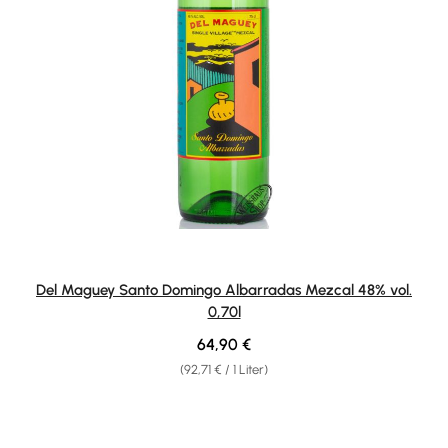
Del Maguey Santo Domingo Albarradas Mezcal 48% vol.
0,70l
Regulärer Preis:
64,90 €
(92,71 € / 1 Liter)
Produktgalerie überspringen