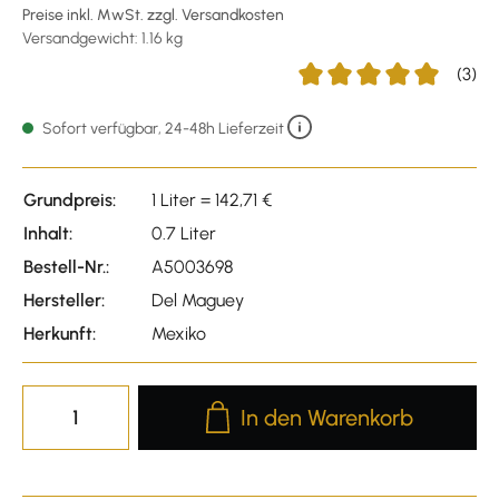
Preise inkl. MwSt. zzgl. Versandkosten
Versandgewicht: 1.16 kg
(3)
Durchschnittliche Bewert
Sofort verfügbar, 24-48h Lieferzeit
Grundpreis:
1 Liter = 142,71 €
Inhalt:
0.7 Liter
Bestell-Nr.:
A5003698
Hersteller:
Del Maguey
Herkunft:
Mexiko
Produkt Anzahl: Gib den gewünscht
In den Warenkorb