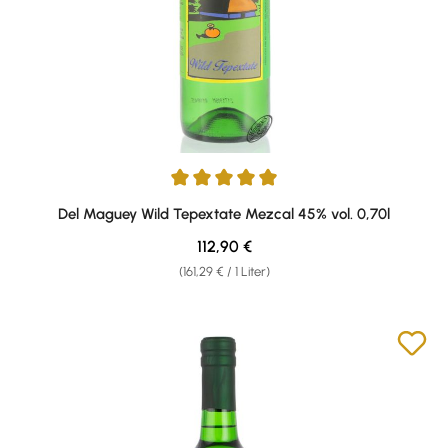
Durchschnittliche Bewertung von 5 von 5 Sternen
Del Maguey Wild Tepextate Mezcal 45% vol. 0,70l
Regulärer Preis:
112,90 €
(161,29 € / 1 Liter)