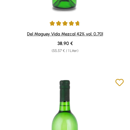
Durchschnittliche Bewertung von 4.64 von 5 Sternen
Del Maguey Vida Mezcal 42% vol. 0,70l
Regulärer Preis:
38,90 €
(55,57 € / 1 Liter)