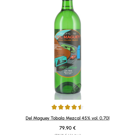
Durchschnittliche Bewertung von 4.5 von 5 Sternen
Del Maguey Tobala Mezcal 45% vol. 0,70l
Regulärer Preis:
79,90 €