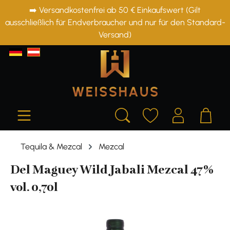
➡️ Versandkostenfrei ab 50 € Einkaufswert (Gilt
alt springen
ausschließlich für Endverbraucher und nur für den Standard-
Versand)
Tequila & Mezcal
Mezcal
Del Maguey Wild Jabali Mezcal 47%
vol. 0,70l
Bildergalerie überspringen