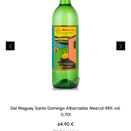
Del Maguey Santo Domingo Albarradas Mezcal 48% vol.
0,70l
Regulärer Preis:
64,90 €