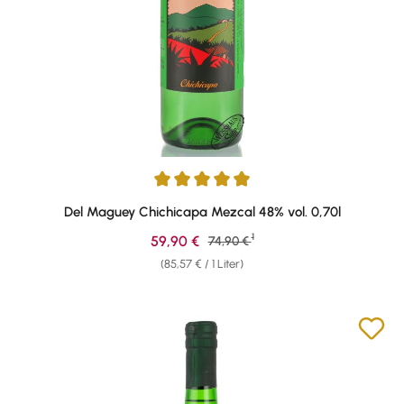
Durchschnittliche Bewertung von 4.9 von 5 Sternen
Del Maguey Chichicapa Mezcal 48% vol. 0,70l
1
Verkaufspreis:
59,90 €
Regulärer Preis:
74,90 €
(85,57 € / 1 Liter)