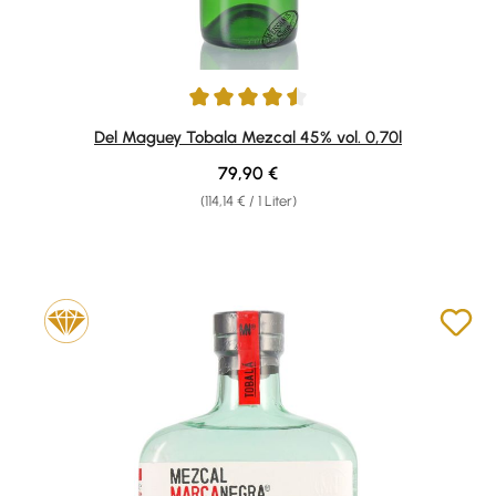
Durchschnittliche Bewertung von 4.5 von 5 Sternen
Del Maguey Tobala Mezcal 45% vol. 0,70l
Regulärer Preis:
79,90 €
(114,14 € / 1 Liter)