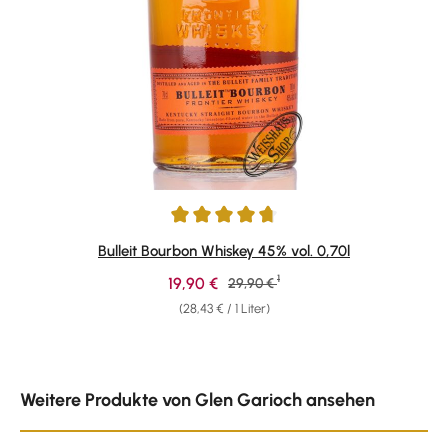
Durchschnittliche Bewertung von 4.69 von 5 Sternen
Bulleit Bourbon Whiskey 45% vol. 0,70l
1
Verkaufspreis:
19,90 €
Regulärer Preis:
29,90 €
(28,43 € / 1 Liter)
Produktgalerie überspringen
Weitere Produkte von Glen Garioch ansehen