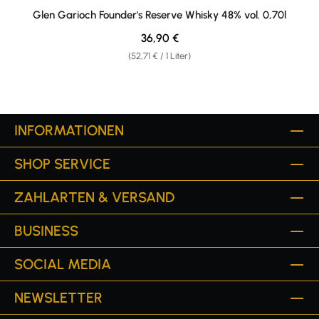
Durchschnittliche Bewertung von 4.67 von 5 Sternen
Glen Garioch Founder's Reserve Whisky 48% vol. 0,70l
Regulärer Preis:
36,90 €
(52,71 € / 1 Liter)
INFORMATIONEN
SHOP SERVICE
ZAHLARTEN & VERSAND
BUSINESS
SOCIAL MEDIA
NEWSLETTER