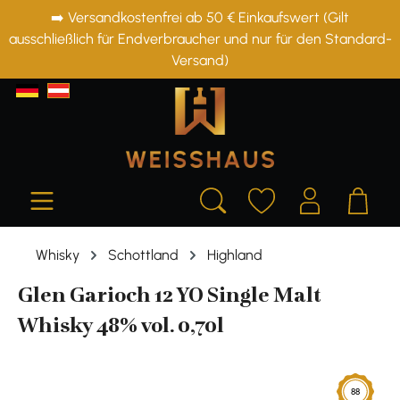
➡️ Versandkostenfrei ab 50 € Einkaufswert (Gilt
alt springen
ausschließlich für Endverbraucher und nur für den Standard-
Versand)
Whisky
Schottland
Highland
Glen Garioch 12 YO Single Malt
Whisky 48% vol. 0,70l
Bildergalerie überspringen
88