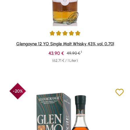
Durchschnittliche Bewertung von 4.91 von 5 Sternen
Glengoyne 12 YO Single Malt Whisky 43% vol. 0,70l
1
Verkaufspreis:
43,90 €
Regulärer Preis:
49,90 €
(62,71 € / 1 Liter)
-20%