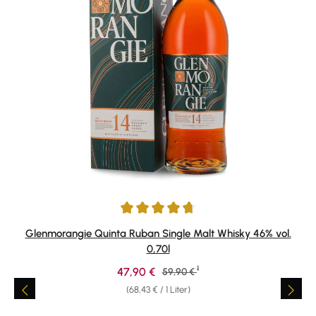
Durchschnittliche Bewertung von 4.84 von 5 Sternen
Glenmorangie Quinta Ruban Single Malt Whisky 46% vol.
0,70l
1
Verkaufspreis:
47,90 €
Regulärer Preis:
59,90 €
(68,43 € / 1 Liter)