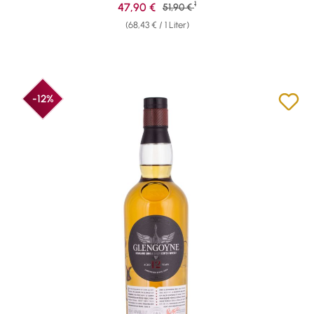
1
Verkaufspreis:
47,90 €
Regulärer Preis:
51,90 €
(68,43 € / 1 Liter)
-12%