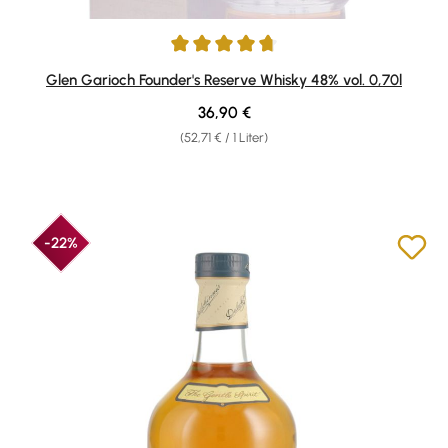
Durchschnittliche Bewertung von 4.67 von 5 Sternen
Glen Garioch Founder's Reserve Whisky 48% vol. 0,70l
Regulärer Preis:
36,90 €
(52,71 € / 1 Liter)
-22%