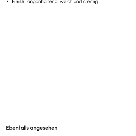
Finish
: langanhaltend, weich und cremig
Produktgalerie überspringen
Ebenfalls angesehen