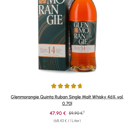
Durchschnittliche Bewertung von 4.84 von 5 Sternen
Glenmorangie Quinta Ruban Single Malt Whisky 46% vol.
0,70l
1
Verkaufspreis:
47,90 €
Regulärer Preis:
59,90 €
(68,43 € / 1 Liter)