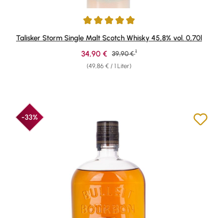
Durchschnittliche Bewertung von 4.88 von 5 Sternen
Talisker Storm Single Malt Scotch Whisky 45,8% vol. 0,70l
1
Verkaufspreis:
34,90 €
Regulärer Preis:
39,90 €
(49,86 € / 1 Liter)
-33%