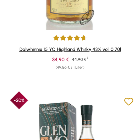
Durchschnittliche Bewertung von 4.82 von 5 Sternen
Dalwhinnie 15 YO Highland Whisky 43% vol. 0,70l
1
Verkaufspreis:
34,90 €
Regulärer Preis:
44,90 €
(49,86 € / 1 Liter)
-20%