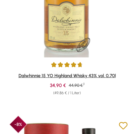
Durchschnittliche Bewertung von 4.82 von 5 Sternen
Dalwhinnie 15 YO Highland Whisky 43% vol. 0,70l
1
Verkaufspreis:
34,90 €
Regulärer Preis:
44,90 €
(49,86 € / 1 Liter)
-8%