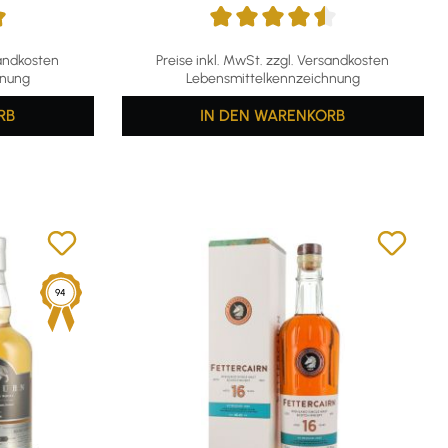
ng von 5 von 5 Sternen
Durchschnittliche Bewertung von 4.5 von 5 
sandkosten
Preise inkl. MwSt. zzgl. Versandkosten
hnung
Lebensmittelkennzeichnung
RB
IN DEN WARENKORB
94