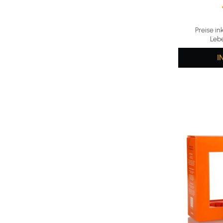
Durchschni
Preise in
Leb
I