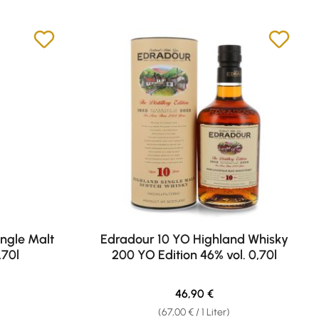
ngle Malt
Edradour 10 YO Highland Whisky
,70l
200 YO Edition 46% vol. 0,70l
eis:
Regulärer Preis:
46,90 €
(67,00 € / 1 Liter)