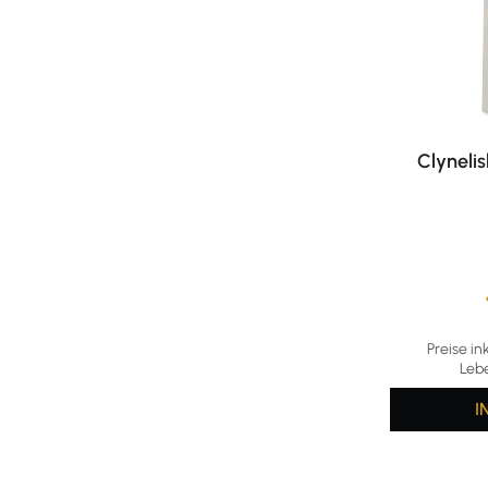
Clynelis
Durchschni
Preise in
Leb
I