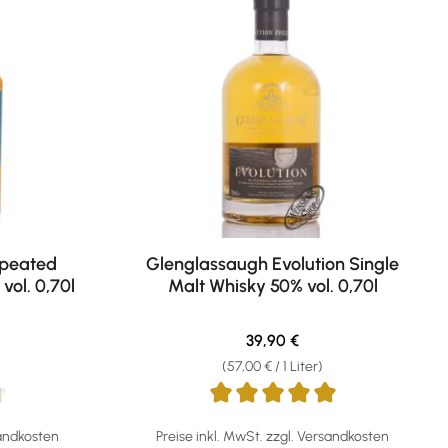
npeated
Glenglassaugh Evolution Single
vol. 0,70l
Malt Whisky 50% vol. 0,70l
eis:
Regulärer Preis:
39,90 €
(57,00 € / 1 Liter)
ng von 4.67 von 5 Sternen
Durchschnittliche Bewertung von 5 von 5 S
sandkosten
Preise inkl. MwSt. zzgl. Versandkosten