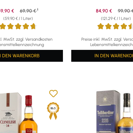
1
erkaufspreis:
Regulärer Preis:
Verkaufspreis:
Regulär
59,90 €
69,90 €
84,90 €
99,90 
(59,90 € / 1 Liter)
(121,29 € / 1 Liter)
ttliche Bewertung von 4.75 von 5 Sternen
Durchschnittliche Bewertun
kl. MwSt. zzgl. Versandkosten
Preise inkl. MwSt. zzgl. Ver
ensmittelkennzeichnung
Lebensmittelkennzeic
N DEN WARENKORB
IN DEN WARENKO
86.5