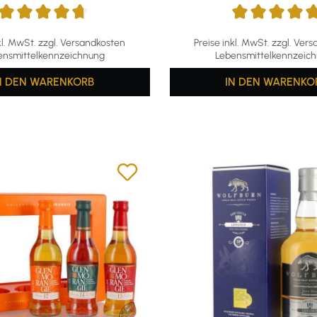
ttliche Bewertung von 4.63 von 5 Sternen
Durchschnittliche Bewertu
kl. MwSt. zzgl. Versandkosten
Preise inkl. MwSt. zzgl. Ver
ensmittelkennzeichnung
Lebensmittelkennzeic
N DEN WARENKORB
IN DEN WARENKO