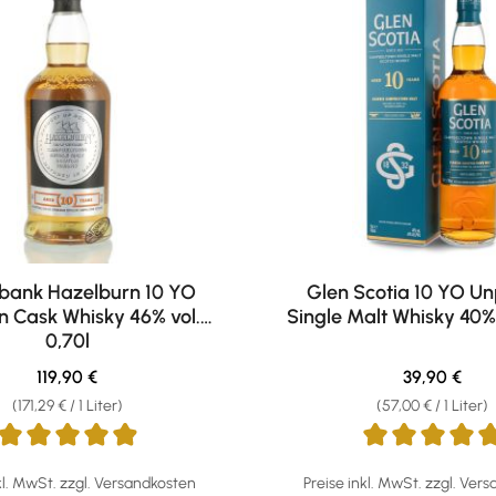
bank Hazelburn 10 YO
Glen Scotia 10 YO U
n Cask Whisky 46% vol.
Single Malt Whisky 40% 
0,70l
Regulärer Preis:
Regulärer Pr
119,90 €
39,90 €
(171,29 € / 1 Liter)
(57,00 € / 1 Liter)
ttliche Bewertung von 4.88 von 5 Sternen
Durchschnittliche Bewertu
kl. MwSt. zzgl. Versandkosten
Preise inkl. MwSt. zzgl. Ver