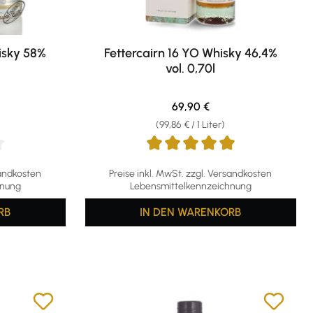
isky 58%
Fettercairn 16 YO Whisky 46,4%
vol. 0,70l
eis:
Regulärer Preis:
69,90 €
(99,86 € / 1 Liter)
g von 4.6 von 5 Sternen
Durchschnittliche Bewertung von 5 von 5 S
sandkosten
Preise inkl. MwSt. zzgl. Versandkosten
hnung
Lebensmittelkennzeichnung
RB
IN DEN WARENKORB