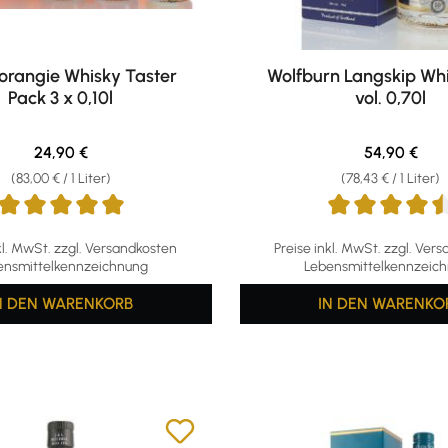
rangie Whisky Taster
Wolfburn Langskip Wh
Pack 3 x 0,10l
vol. 0,70l
Regulärer Preis:
Regulärer Pr
24,90 €
54,90 €
(83,00 € / 1 Liter)
(78,43 € / 1 Liter)
ttliche Bewertung von 5 von 5 Sternen
Durchschnittliche Bewertun
kl. MwSt. zzgl. Versandkosten
Preise inkl. MwSt. zzgl. Ver
ensmittelkennzeichnung
Lebensmittelkennzeic
N DEN WARENKORB
IN DEN WARENKO