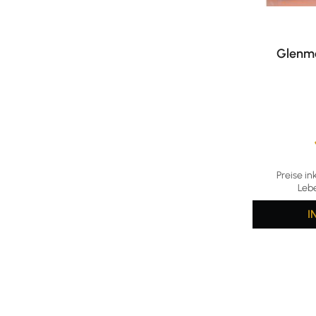
Glenmo
Durchschni
Preise in
Leb
I