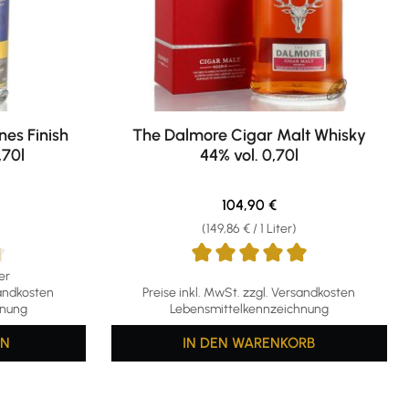
nes Finish
The Dalmore Cigar Malt Whisky
,70l
44% vol. 0,70l
eis:
Regulärer Preis:
104,90 €
(149,86 € / 1 Liter)
er
g von 4.71 von 5 Sternen
Durchschnittliche Bewertung von 5 von 5 S
sandkosten
Preise inkl. MwSt. zzgl. Versandkosten
hnung
Lebensmittelkennzeichnung
EN
IN DEN WARENKORB