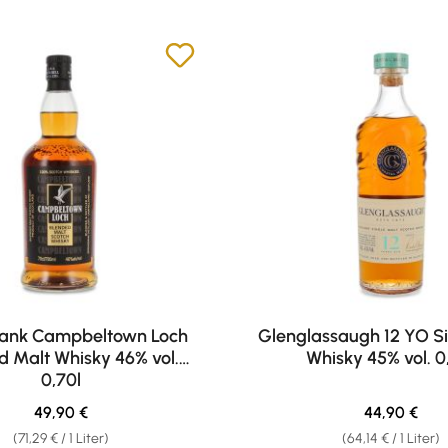
ank Campbeltown Loch
Glenglassaugh 12 YO Si
d Malt Whisky 46% vol.
Whisky 45% vol. 0
0,70l
Regulärer Preis:
Regulärer Pr
49,90 €
44,90 €
(71,29 € / 1 Liter)
(64,14 € / 1 Liter)