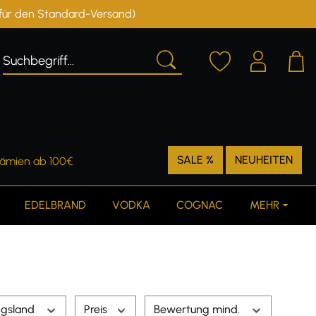
r für den Standard-Versand)
Deutschland
Österreich
SALE %
NEUHEITEN
rämien ab 100€
EDELBRAND
VODKA
COGNAC
MEHR
ngsland
Preis
Bewertung mind.