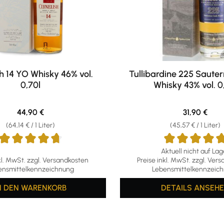
h 14 YO Whisky 46% vol.
Tullibardine 225 Sauter
0,70l
Whisky 43% vol. 0
Regulärer Preis:
Regulärer Pr
44,90 €
31,90 €
(64,14 € / 1 Liter)
(45,57 € / 1 Liter)
Aktuell nicht auf Lag
ttliche Bewertung von 4.67 von 5 Sternen
Durchschnittliche Bewertun
kl. MwSt. zzgl. Versandkosten
Preise inkl. MwSt. zzgl. Ver
ensmittelkennzeichnung
Lebensmittelkennzeic
N DEN WARENKORB
DETAILS
ANSEH