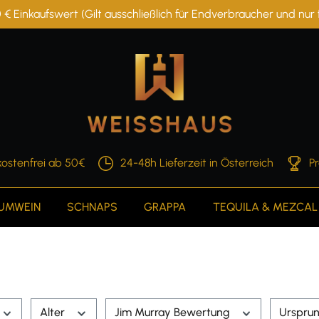
 € Einkaufswert (Gilt ausschließlich für Endverbraucher und nu
ostenfrei ab 50€
24-48h Lieferzeit in Österreich
P
AUMWEIN
SCHNAPS
GRAPPA
TEQUILA & MEZCAL
Alter
Jim Murray Bewertung
Urspru