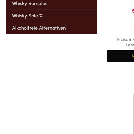
Whisky Samples
V
Whisky Sale %
Alkoholfreie Alternativen
Durchschni
Preise in
Leb
I