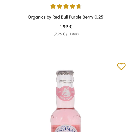
Durchschnittliche Bewertung von 4.71 von 5 Sternen
Organics by Red Bull Purple Berry 0,25l
Regulärer Preis:
1,99 €
(7,96 € / 1 Liter)