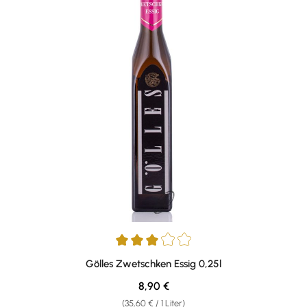
Durchschnittliche Bewertung von 3 von 5 Sternen
Gölles Zwetschken Essig 0,25l
Regulärer Preis:
8,90 €
(35,60 € / 1 Liter)