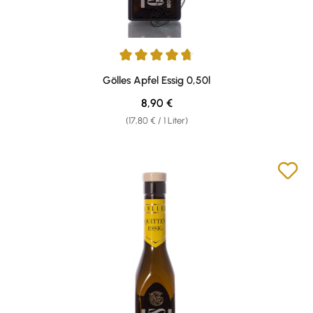
Durchschnittliche Bewertung von 4.76 von 5 Sternen
Gölles Apfel Essig 0,50l
Regulärer Preis:
8,90 €
(17,80 € / 1 Liter)