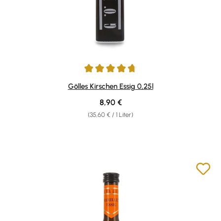
Durchschnittliche Bewertung von 4.67 von 5 Sternen
Gölles Kirschen Essig 0,25l
Regulärer Preis:
8,90 €
(35,60 € / 1 Liter)