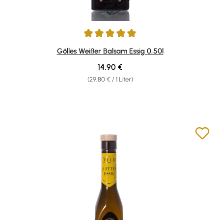
Durchschnittliche Bewertung von 4.95 von 5 Sternen
Gölles Weißer Balsam Essig 0,50l
Regulärer Preis:
14,90 €
(29,80 € / 1 Liter)