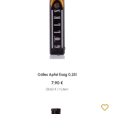
Gölles Apfel Essig 0,25l
Regulärer Preis:
7,90 €
(31,60 € / 1 Liter)