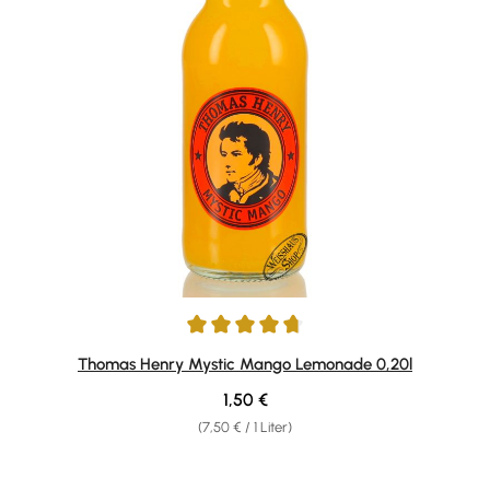
Durchschnittliche Bewertung von 4.87 von 5 Sternen
Thomas Henry Mystic Mango Lemonade 0,20l
Regulärer Preis:
1,50 €
(7,50 € / 1 Liter)