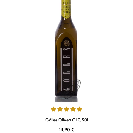
Durchschnittliche Bewertung von 4.96 von 5 Sternen
Gölles Oliven Öl 0,50l
Regulärer Preis:
14,90 €