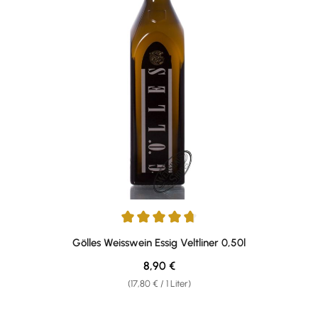
Durchschnittliche Bewertung von 4.77 von 5 Sternen
Gölles Weisswein Essig Veltliner 0,50l
Regulärer Preis:
8,90 €
(17,80 € / 1 Liter)