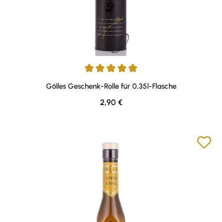
Durchschnittliche Bewertung von 5 von 5 Sternen
Gölles Geschenk-Rolle für 0,35l-Flasche
Regulärer Preis:
2,90 €