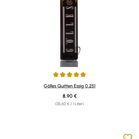
Durchschnittliche Bewertung von 5 von 5 Sternen
Gölles Quitten Essig 0,25l
Regulärer Preis:
8,90 €
(35,60 € / 1 Liter)