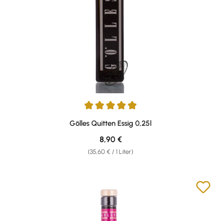
Durchschnittliche Bewertung von 5 von 5 Sternen
Gölles Quitten Essig 0,25l
Regulärer Preis:
8,90 €
(35,60 € / 1 Liter)