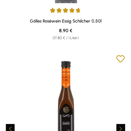
Durchschnittliche Bewertung von 4.64 von 5 Sternen
Gölles Roséwein Essig Schilcher 0,50l
Regulärer Preis:
8,90 €
(17,80 € / 1 Liter)