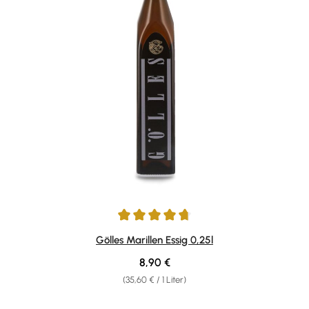
Durchschnittliche Bewertung von 4.83 von 5 Sternen
Gölles Marillen Essig 0,25l
Regulärer Preis:
8,90 €
(35,60 € / 1 Liter)