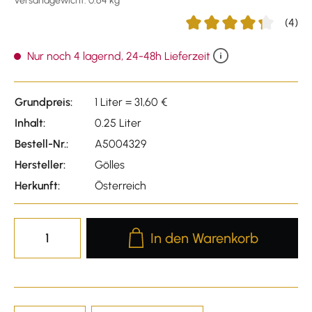
Versandgewicht: 0.64 kg
(4)
Durchschnittliche Bewert
Nur noch 4 lagernd, 24-48h Lieferzeit
Grundpreis:
1 Liter = 31,60 €
Inhalt:
0.25 Liter
Bestell-Nr.:
A5004329
Hersteller:
Gölles
Herkunft:
Österreich
Produkt Anzahl: Gib den gewünscht
In den Warenkorb