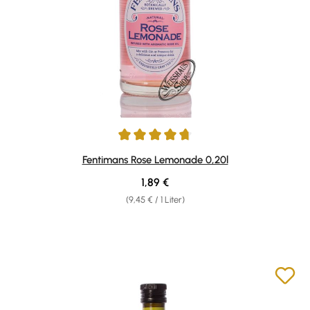
Durchschnittliche Bewertung von 4.67 von 5 Sternen
Fentimans Rose Lemonade 0,20l
Regulärer Preis:
1,89 €
(9,45 € / 1 Liter)