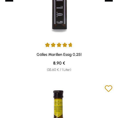
Durchschnittliche Bewertung von 4.83 von 5 Sternen
Gölles Marillen Essig 0,25l
Regulärer Preis:
8,90 €
(35,60 € / 1 Liter)