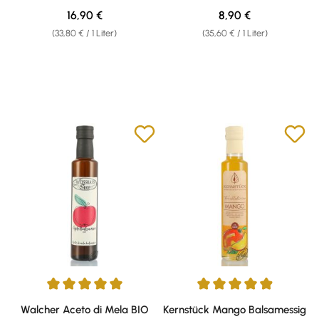
Biologico 0,50l
Regulärer Preis:
Regulärer Preis:
16,90 €
8,90 €
(33,80 € / 1 Liter)
(35,60 € / 1 Liter)
Durchschnittliche Bewertung von 5 von 5 Sternen
Durchschnittliche Bewertung v
Walcher Aceto di Mela BIO
Kernstück Mango Balsamessig