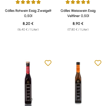
Durchschnittliche Bewertung von 4.88 von 5 Sternen
Durchschnittliche Bewertung v
Gölles Rotwein Essig Zweigelt
Gölles Weisswein Essig
0,50l
Veltliner 0,50l
Regulärer Preis:
Regulärer Preis:
8,20 €
8,90 €
(16,40 € / 1 Liter)
(17,80 € / 1 Liter)