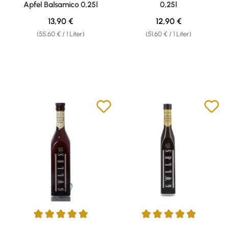
Apfel Balsamico 0,25l
0,25l
Regulärer Preis:
Regulärer Preis:
13,90 €
12,90 €
(55,60 € / 1 Liter)
(51,60 € / 1 Liter)
Durchschnittliche Bewertung von 4.95 von 5 Sternen
Durchschnittliche Bewertung v