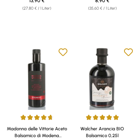
Regulärer Preis:
Regulärer Preis:
13,90 €
8,90 €
(27,80 € / 1 Liter)
(35,60 € / 1 Liter)
Durchschnittliche Bewertung von 4.8 von 5 Sternen
Durchschnittliche Bewertung v
Madonna delle Vittorie Aceto
Walcher Arancia BIO
Balsamico di Modena
Balsamico 0,25l