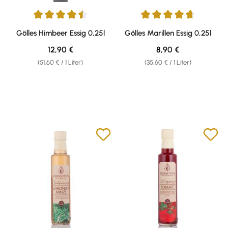
Durchschnittliche Bewertung von 4.58 von 5 Sternen
Durchschnittliche Bewertung v
Gölles Himbeer Essig 0,25l
Gölles Marillen Essig 0,25l
Regulärer Preis:
Regulärer Preis:
12,90 €
8,90 €
(51,60 € / 1 Liter)
(35,60 € / 1 Liter)