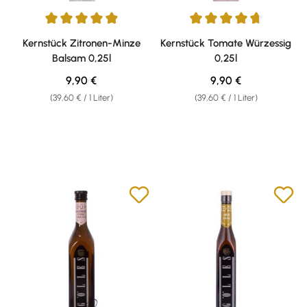
Durchschnittliche Bewertung von 4.9 von 5 Sternen
Durchschnittliche Bewertung v
Kernstück Zitronen-Minze
Kernstück Tomate Würzessig
Balsam 0,25l
0,25l
Regulärer Preis:
Regulärer Preis:
9,90 €
9,90 €
(39,60 € / 1 Liter)
(39,60 € / 1 Liter)