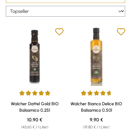
Durchschnittliche Bewertung von 4.89 von 5 Sternen
Durchschnittliche Bewertung v
Walcher Dattel Gold BIO
Walcher Bianco Delice BIO
Balsamico 0,25l
Balsamico 0,50l
Regulärer Preis:
Regulärer Preis:
10,90 €
9,90 €
(43,60 € / 1 Liter)
(19,80 € / 1 Liter)