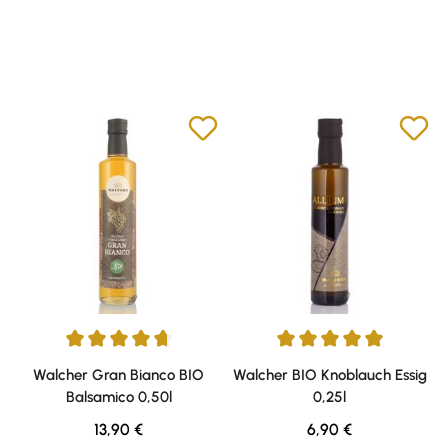
Durchschnittliche Bewertung von 4.75 von 5 Sternen
Durchschnittliche Bewertung v
Walcher Gran Bianco BIO
Walcher BIO Knoblauch Essig
Balsamico 0,50l
0,25l
Regulärer Preis:
Regulärer Preis:
13,90 €
6,90 €