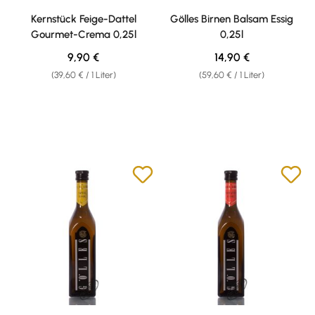
Durchschnittliche Bewertung von 5 von 5 Sternen
Durchschnittliche Bewertung v
Kernstück Feige-Dattel
Gölles Birnen Balsam Essig
Gourmet-Crema 0,25l
0,25l
Regulärer Preis:
Regulärer Preis:
9,90 €
14,90 €
(39,60 € / 1 Liter)
(59,60 € / 1 Liter)