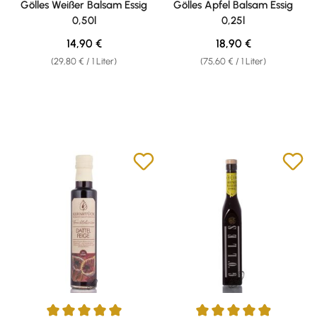
Gölles Weißer Balsam Essig
Gölles Apfel Balsam Essig
0,50l
0,25l
Regulärer Preis:
Regulärer Preis:
14,90 €
18,90 €
(29,80 € / 1 Liter)
(75,60 € / 1 Liter)