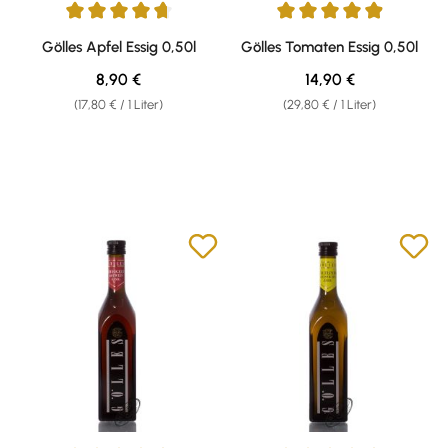
Durchschnittliche Bewertung von 4.76 von 5 Sternen
Durchschnittliche Bewertung v
Gölles Apfel Essig 0,50l
Gölles Tomaten Essig 0,50l
Regulärer Preis:
Regulärer Preis:
8,90 €
14,90 €
(17,80 € / 1 Liter)
(29,80 € / 1 Liter)