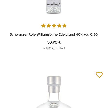
Durchschnittliche Bewertung von 4.85 von 5 Sternen
Schwarzer Rote Williamsbirne Edelbrand 40% vol. 0,50l
Regulärer Preis:
30,90 €
(61,80 € / 1 Liter)