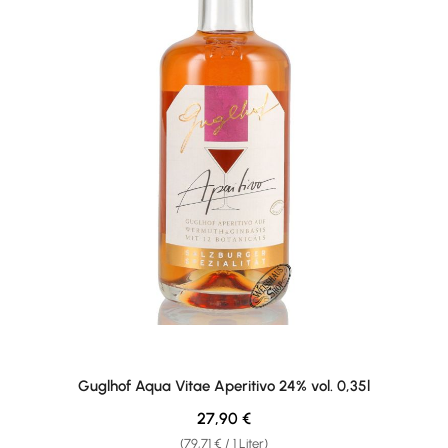
Guglhof Aqua Vitae Aperitivo 24% vol. 0,35l
Regulärer Preis:
27,90 €
(79,71 € / 1 Liter)