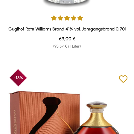
Durchschnittliche Bewertung von 4.92 von 5 Sternen
Guglhof Rote Williams Brand 41% vol. Jahrgangsbrand 0,70l
Regulärer Preis:
69,00 €
(98,57 € / 1 Liter)
-13%