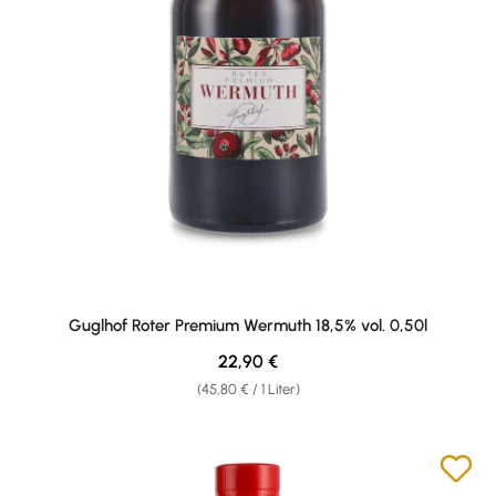
Guglhof Roter Premium Wermuth 18,5% vol. 0,50l
Regulärer Preis:
22,90 €
(45,80 € / 1 Liter)