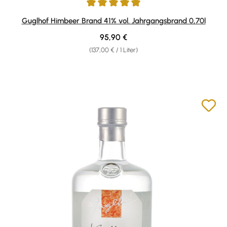
Durchschnittliche Bewertung von 4.95 von 5 Sternen
Guglhof Himbeer Brand 41% vol. Jahrgangsbrand 0,70l
Regulärer Preis:
95,90 €
(137,00 € / 1 Liter)