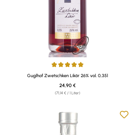
Durchschnittliche Bewertung von 5 von 5 Sternen
Guglhof Zwetschken Likör 26% vol. 0,35l
Regulärer Preis:
24,90 €
(71,14 € / 1 Liter)