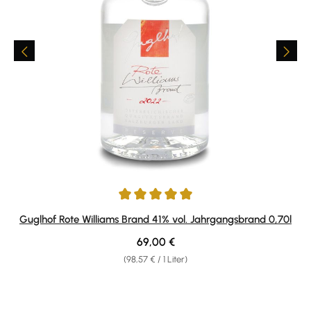
Durchschnittliche Bewertung von 4.92 von 5 Sternen
Guglhof Rote Williams Brand 41% vol. Jahrgangsbrand 0,70l
Regulärer Preis:
69,00 €
(98,57 € / 1 Liter)