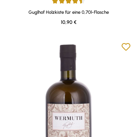
Durchschnittliche Bewertung von 4.57 von 5 Sternen
Guglhof Holzkiste für eine 0,70l-Flasche
Regulärer Preis:
10,90 €