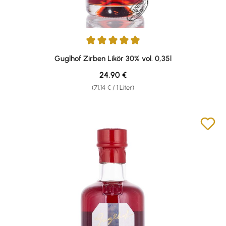
Durchschnittliche Bewertung von 4.9 von 5 Sternen
Guglhof Zirben Likör 30% vol. 0,35l
Regulärer Preis:
24,90 €
(71,14 € / 1 Liter)