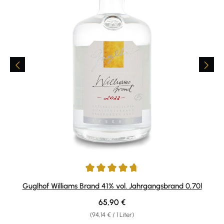
Durchschnittliche Bewertung von 4.84 von 5 Sternen
Guglhof Williams Brand 41% vol. Jahrgangsbrand 0,70l
Regulärer Preis:
65,90 €
(94,14 € / 1 Liter)