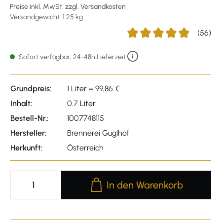
Preise inkl. MwSt. zzgl. Versandkosten
Versandgewicht: 1.25 kg
(56)
Durchschnittliche Bewertu
Sofort verfügbar, 24-48h Lieferzeit
Grundpreis:
1 Liter = 99,86 €
Inhalt:
0.7 Liter
Bestell-Nr.:
1007748115
Hersteller:
Brennerei Guglhof
Herkunft:
Österreich
Produkt Anzahl: Gib den gewünscht
In den Warenkorb