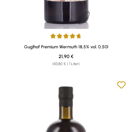
Durchschnittliche Bewertung von 4.83 von 5 Sternen
Guglhof Premium Wermuth 18,5% vol. 0,50l
Regulärer Preis:
21,90 €
(43,80 € / 1 Liter)