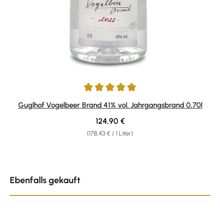
Durchschnittliche Bewertung von 4.92 von 5 Sternen
Guglhof Vogelbeer Brand 41% vol. Jahrgangsbrand 0,70l
Regulärer Preis:
124,90 €
(178,43 € / 1 Liter)
Produktgalerie überspringen
Ebenfalls gekauft