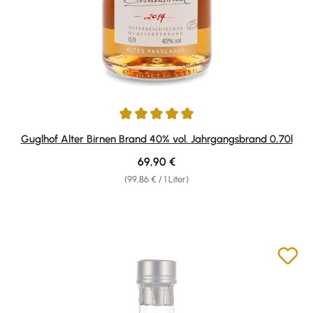
Durchschnittliche Bewertung von 5 von 5 Sternen
Guglhof Alter Birnen Brand 40% vol. Jahrgangsbrand 0,70l
Regulärer Preis:
69,90 €
(99,86 € / 1 Liter)