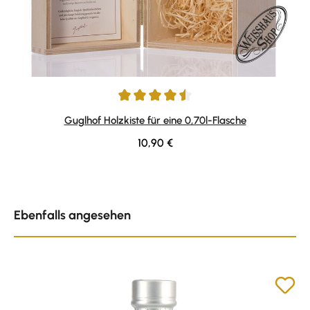
Durchschnittliche Bewertung von 4.57 von 5 Sternen
Guglhof Holzkiste für eine 0,70l-Flasche
Regulärer Preis:
10,90 €
Produktgalerie überspringen
Ebenfalls angesehen