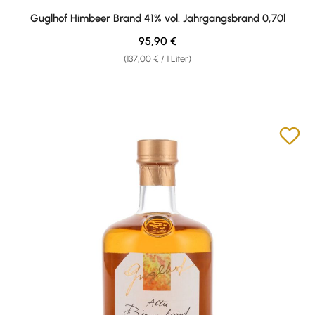
Durchschnittliche Bewertung von 4.95 von 5 Sternen
Guglhof Himbeer Brand 41% vol. Jahrgangsbrand 0,70l
Regulärer Preis:
95,90 €
(137,00 € / 1 Liter)