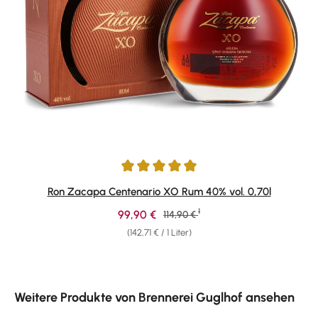
Durchschnittliche Bewertung von 4.95 von 5 Sternen
Ron Zacapa Centenario XO Rum 40% vol. 0,70l
1
Verkaufspreis:
99,90 €
Regulärer Preis:
114,90 €
(142,71 € / 1 Liter)
Produktgalerie überspringen
Weitere Produkte von Brennerei Guglhof ansehen