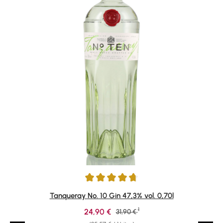
Durchschnittliche Bewertung von 4.85 von 5 Sternen
Tanqueray No. 10 Gin 47,3% vol. 0,70l
1
Verkaufspreis:
24,90 €
Regulärer Preis:
31,90 €