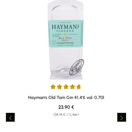
Durchschnittliche Bewertung von 4.71 von 5 Sternen
Hayman's Old Tom Gin 41,4% vol. 0,70l
Regulärer Preis:
23,90 €
(34,14 € / 1 Liter)