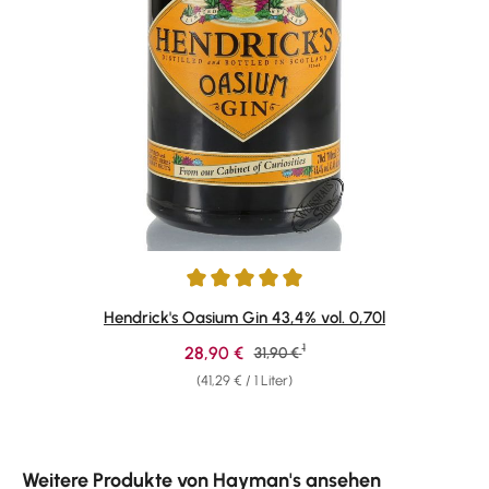
Durchschnittliche Bewertung von 5 von 5 Sternen
Hendrick's Oasium Gin 43,4% vol. 0,70l
1
Verkaufspreis:
28,90 €
Regulärer Preis:
31,90 €
(41,29 € / 1 Liter)
Produktgalerie überspringen
Weitere Produkte von Hayman's ansehen