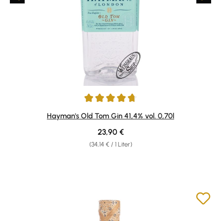
Durchschnittliche Bewertung von 4.71 von 5 Sternen
Hayman's Old Tom Gin 41,4% vol. 0,70l
Regulärer Preis:
23,90 €
(34,14 € / 1 Liter)