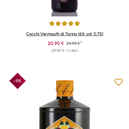
Durchschnittliche Bewertung von 4.94 von 5 Sternen
Cocchi Vermouth di Torino 16% vol. 0,75l
1
Verkaufspreis:
20,90 €
Regulärer Preis:
24,90 €
(27,87 € / 1 Liter)
-9%