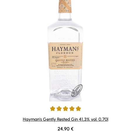
Durchschnittliche Bewertung von 5 von 5 Sternen
Hayman's Gently Rested Gin 41,3% vol. 0,70l
Regulärer Preis:
24,90 €