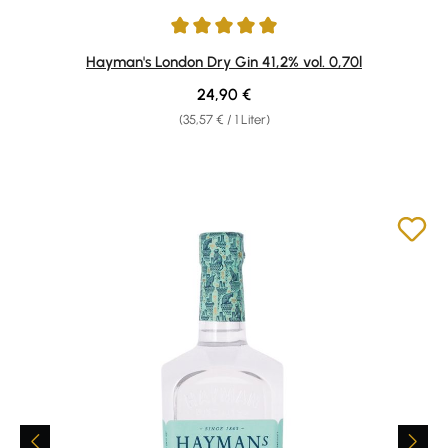
Durchschnittliche Bewertung von 5 von 5 Sternen
Hayman's London Dry Gin 41,2% vol. 0,70l
Regulärer Preis:
24,90 €
(35,57 € / 1 Liter)