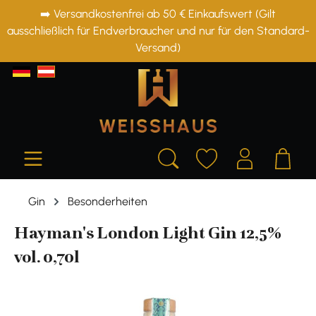
➡️ Versandkostenfrei ab 50 € Einkaufswert (Gilt
alt springen
ausschließlich für Endverbraucher und nur für den Standard-
Versand)
Gin
Besonderheiten
Hayman's London Light Gin 12,5%
vol. 0,70l
Bildergalerie überspringen