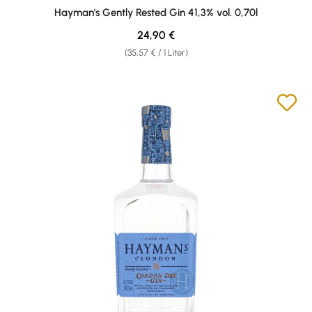
Durchschnittliche Bewertung von 5 von 5 Sternen
Hayman's Gently Rested Gin 41,3% vol. 0,70l
Regulärer Preis:
24,90 €
(35,57 € / 1 Liter)