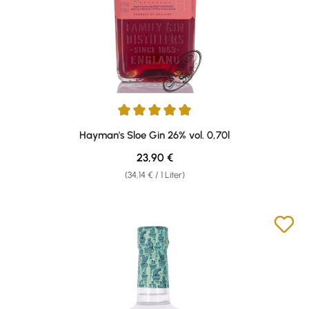
Durchschnittliche Bewertung von 4.96 von 5 Sternen
Hayman's Sloe Gin 26% vol. 0,70l
Regulärer Preis:
23,90 €
(34,14 € / 1 Liter)