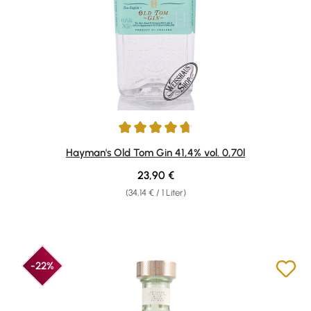
Durchschnittliche Bewertung von 4.71 von 5 Sternen
Hayman's Old Tom Gin 41,4% vol. 0,70l
Regulärer Preis:
23,90 €
(34,14 € / 1 Liter)
-22%