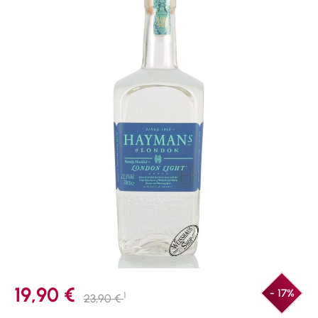
19,90 €
- 17%
1
23,90 €