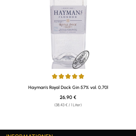
Durchschnittliche Bewertung von 4.93 von 5 Sternen
Hayman's Royal Dock Gin 57% vol. 0,70l
Regulärer Preis:
26,90 €
(38,43 € / 1 Liter)