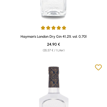
Durchschnittliche Bewertung von 5 von 5 Sternen
Hayman's London Dry Gin 41,2% vol. 0,70l
Regulärer Preis:
24,90 €
(35,57 € / 1 Liter)