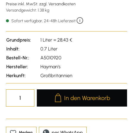
Preise inkl. MwSt. zzgl. Versandkosten
Versandgewicht: 1.38 kg
Sofort verfügbar, 24-48h Lieferzeit
Grundpreis:
1 Liter = 28,43 €
Inhalt:
0.7 Liter
Bestell-Nr.:
A5010920
Hersteller:
Hayman's
Herkunft:
Großbritannien
Produkt Anzahl: Gib den gewünscht
In den Warenkorb
per WhatsApp
Merken