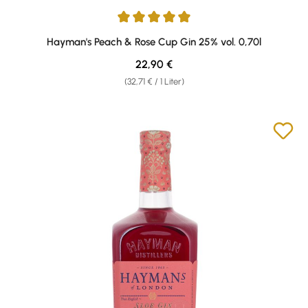
Durchschnittliche Bewertung von 5 von 5 Sternen
Hayman's Peach & Rose Cup Gin 25% vol. 0,70l
Regulärer Preis:
22,90 €
(32,71 € / 1 Liter)