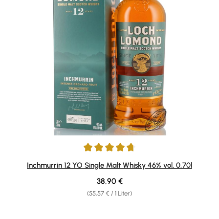
Durchschnittliche Bewertung von 4.73 von 5 Sternen
Inchmurrin 12 YO Single Malt Whisky 46% vol. 0,70l
Regulärer Preis:
38,90 €
(55,57 € / 1 Liter)