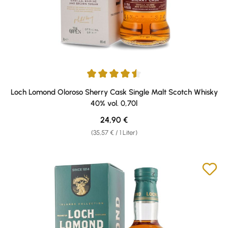
Durchschnittliche Bewertung von 4.5 von 5 Sternen
Loch Lomond Oloroso Sherry Cask Single Malt Scotch Whisky
40% vol. 0,70l
Regulärer Preis:
24,90 €
(35,57 € / 1 Liter)