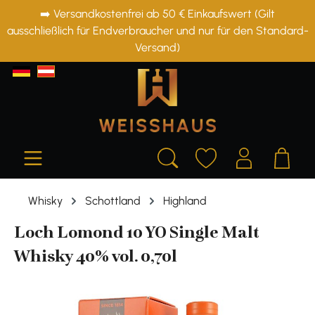
➡️ Versandkostenfrei ab 50 € Einkaufswert (Gilt
alt springen
ausschließlich für Endverbraucher und nur für den Standard-
Versand)
Whisky
Schottland
Highland
Loch Lomond 10 YO Single Malt
Whisky 40% vol. 0,70l
Bildergalerie überspringen