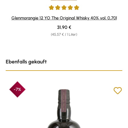
Durchschnittliche Bewertung von 4.94 von 5 Sternen
Glenmorangie 12 YO The Original Whisky 40% vol. 0,70l
Regulärer Preis:
31,90 €
(45,57 € / 1 Liter)
Produktgalerie überspringen
Ebenfalls gekauft
-7%