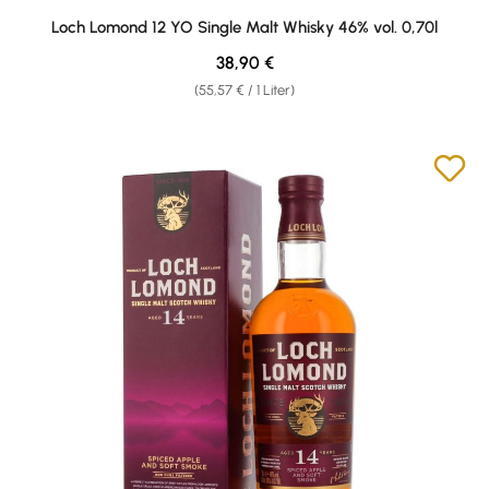
Durchschnittliche Bewertung von 4.24 von 5 Sternen
Loch Lomond 12 YO Single Malt Whisky 46% vol. 0,70l
Regulärer Preis:
38,90 €
(55,57 € / 1 Liter)