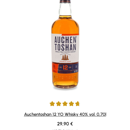
Durchschnittliche Bewertung von 4.75 von 5 Sternen
Auchentoshan 12 YO Whisky 40% vol. 0,70l
Regulärer Preis:
29,90 €