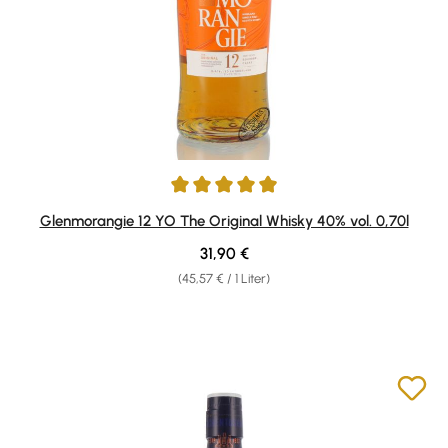
Durchschnittliche Bewertung von 4.94 von 5 Sternen
Glenmorangie 12 YO The Original Whisky 40% vol. 0,70l
Regulärer Preis:
31,90 €
(45,57 € / 1 Liter)