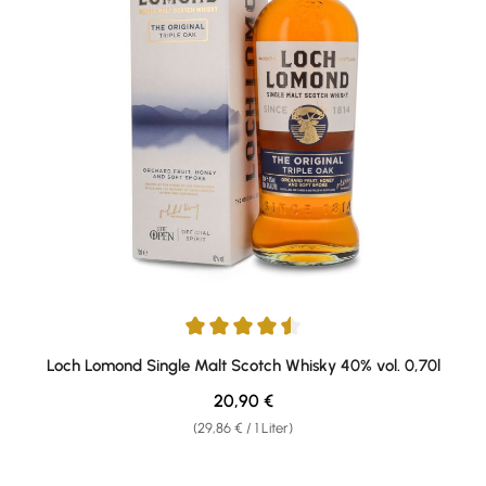
Durchschnittliche Bewertung von 4.6 von 5 Sternen
Loch Lomond Single Malt Scotch Whisky 40% vol. 0,70l
Regulärer Preis:
20,90 €
(29,86 € / 1 Liter)