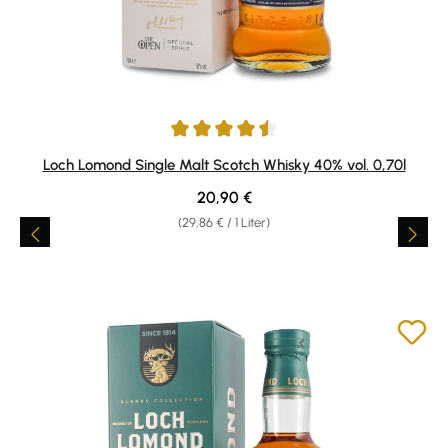
Durchschnittliche Bewertung von 4.6 von 5 Sternen
Loch Lomond Single Malt Scotch Whisky 40% vol. 0,70l
Regulärer Preis:
20,90 €
(29,86 € / 1 Liter)