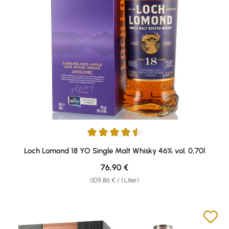
Durchschnittliche Bewertung von 4.4 von 5 Sternen
Loch Lomond 18 YO Single Malt Whisky 46% vol. 0,70l
Regulärer Preis:
76,90 €
(109,86 € / 1 Liter)