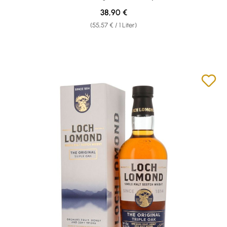
Regulärer Preis:
38,90 €
(55,57 € / 1 Liter)