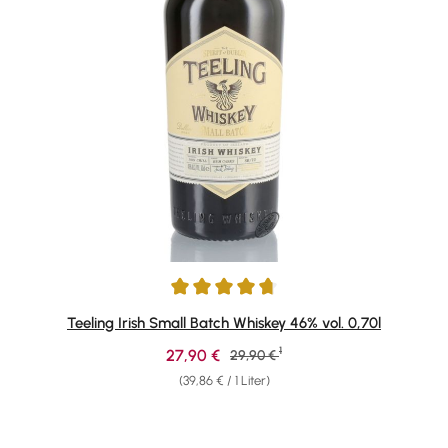
Durchschnittliche Bewertung von 4.79 von 5 Sternen
Teeling Irish Small Batch Whiskey 46% vol. 0,70l
1
Verkaufspreis:
27,90 €
Regulärer Preis:
29,90 €
(39,86 € / 1 Liter)