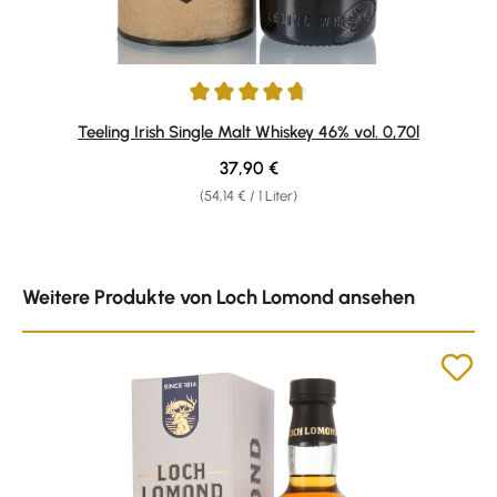
Durchschnittliche Bewertung von 4.86 von 5 Sternen
Teeling Irish Single Malt Whiskey 46% vol. 0,70l
Regulärer Preis:
37,90 €
(54,14 € / 1 Liter)
Produktgalerie überspringen
Weitere Produkte von Loch Lomond ansehen