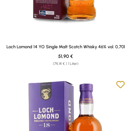
Loch Lomond 14 YO Single Malt Scotch Whisky 46% vol. 0,70l
Regulärer Preis:
51,90 €
(74,14 € / 1 Liter)