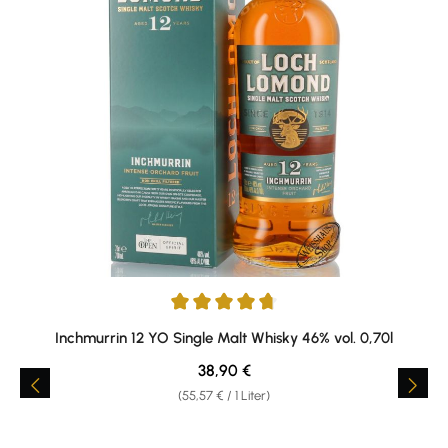
Durchschnittliche Bewertung von 4.73 von 5 Sternen
Inchmurrin 12 YO Single Malt Whisky 46% vol. 0,70l
Regulärer Preis:
38,90 €
(55,57 € / 1 Liter)