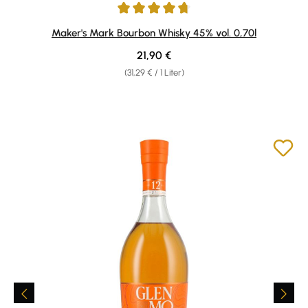
Durchschnittliche Bewertung von 4.76 von 5 Sternen
Maker's Mark Bourbon Whisky 45% vol. 0,70l
Regulärer Preis:
21,90 €
(31,29 € / 1 Liter)