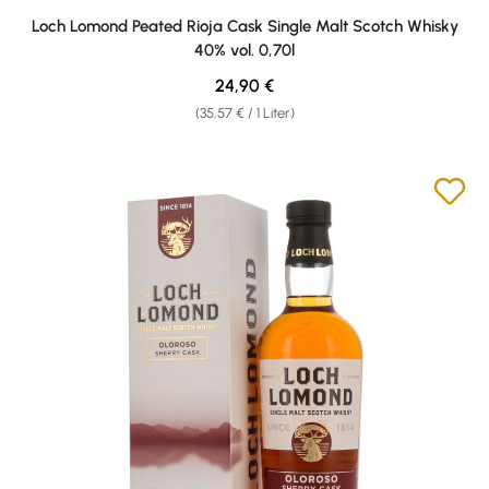
Durchschnittliche Bewertung von 4.5 von 5 Sternen
Loch Lomond Peated Rioja Cask Single Malt Scotch Whisky
40% vol. 0,70l
Regulärer Preis:
24,90 €
(35,57 € / 1 Liter)