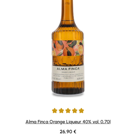
Durchschnittliche Bewertung von 5 von 5 Sternen
Alma Finca Orange Liqueur 40% vol. 0,70l
Regulärer Preis:
26,90 €