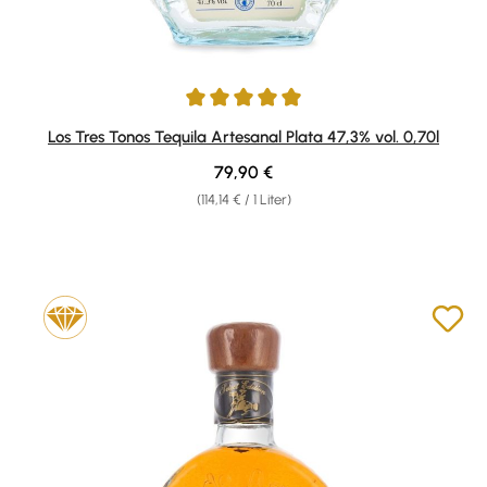
Durchschnittliche Bewertung von 5 von 5 Sternen
Los Tres Tonos Tequila Artesanal Plata 47,3% vol. 0,70l
Regulärer Preis:
79,90 €
(114,14 € / 1 Liter)