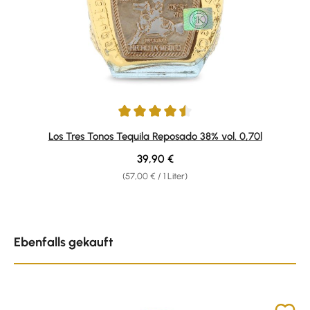
Durchschnittliche Bewertung von 4.5 von 5 Sternen
Los Tres Tonos Tequila Reposado 38% vol. 0,70l
Regulärer Preis:
39,90 €
(57,00 € / 1 Liter)
Produktgalerie überspringen
Ebenfalls gekauft