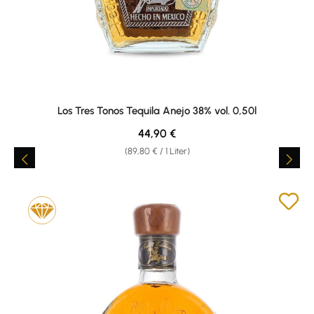
Los Tres Tonos Tequila Anejo 38% vol. 0,50l
Regulärer Preis:
44,90 €
(89,80 € / 1 Liter)