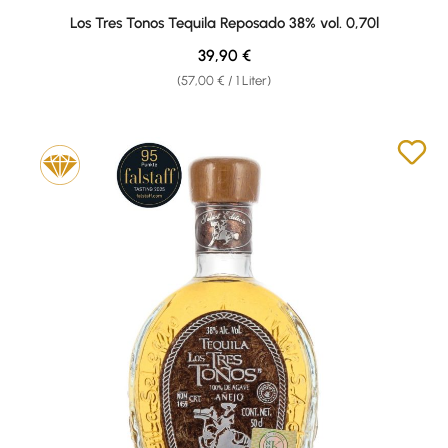
Durchschnittliche Bewertung von 4.5 von 5 Sternen
Los Tres Tonos Tequila Reposado 38% vol. 0,70l
Regulärer Preis:
39,90 €
(57,00 € / 1 Liter)