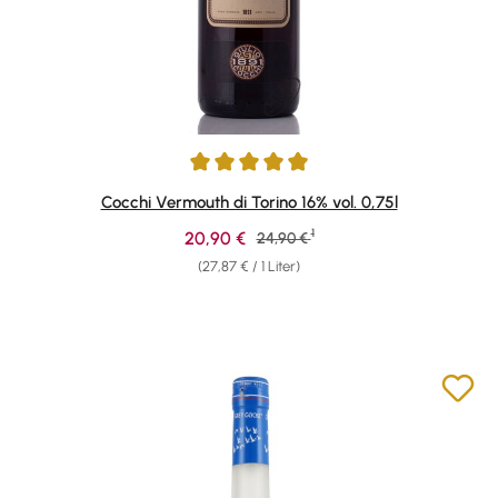
Durchschnittliche Bewertung von 4.94 von 5 Sternen
Cocchi Vermouth di Torino 16% vol. 0,75l
1
Verkaufspreis:
20,90 €
Regulärer Preis:
24,90 €
(27,87 € / 1 Liter)