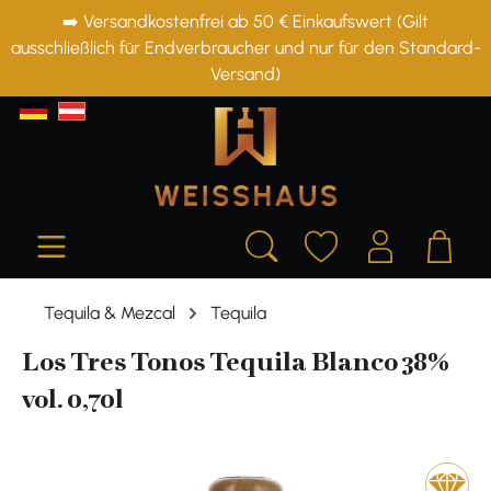
➡️ Versandkostenfrei ab 50 € Einkaufswert (Gilt
alt springen
ausschließlich für Endverbraucher und nur für den Standard-
Versand)
Tequila & Mezcal
Tequila
Los Tres Tonos Tequila Blanco 38%
vol. 0,70l
Bildergalerie überspringen