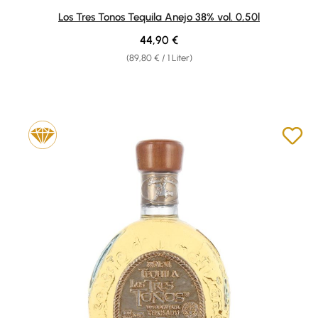
Los Tres Tonos Tequila Anejo 38% vol. 0,50l
Regulärer Preis:
44,90 €
(89,80 € / 1 Liter)