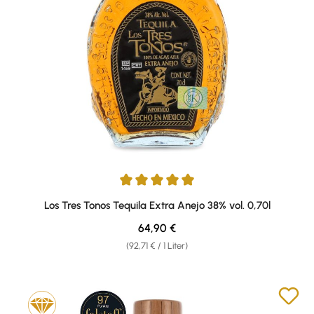
Durchschnittliche Bewertung von 5 von 5 Sternen
Los Tres Tonos Tequila Extra Anejo 38% vol. 0,70l
Regulärer Preis:
64,90 €
(92,71 € / 1 Liter)