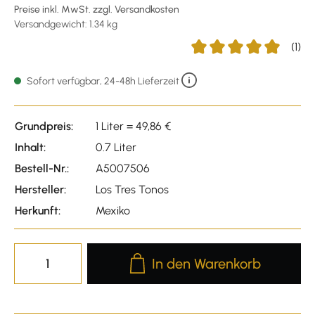
Preise inkl. MwSt. zzgl. Versandkosten
Versandgewicht: 1.34 kg
(1)
Durchschnittliche Bewer
Sofort verfügbar, 24-48h Lieferzeit
Grundpreis:
1 Liter = 49,86 €
Inhalt:
0.7 Liter
Bestell-Nr.:
A5007506
Hersteller:
Los Tres Tonos
Herkunft:
Mexiko
Produkt Anzahl: Gib den gewünscht
In den Warenkorb