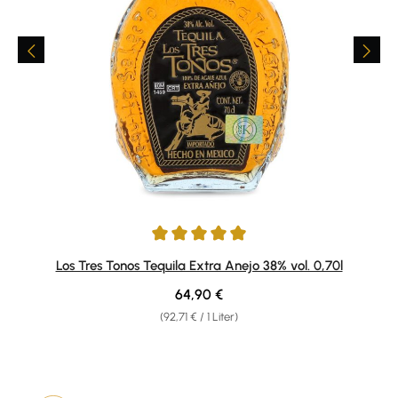
Durchschnittliche Bewertung von 5 von 5 Sternen
Los Tres Tonos Tequila Extra Anejo 38% vol. 0,70l
Regulärer Preis:
64,90 €
(92,71 € / 1 Liter)