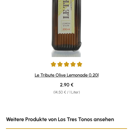
Durchschnittliche Bewertung von 5 von 5 Sternen
Le Tribute Olive Lemonade 0,20l
Regulärer Preis:
2,90 €
(14,50 € / 1 Liter)
Produktgalerie überspringen
Weitere Produkte von Los Tres Tonos ansehen