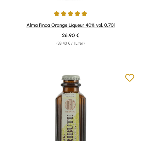
Durchschnittliche Bewertung von 5 von 5 Sternen
Alma Finca Orange Liqueur 40% vol. 0,70l
Regulärer Preis:
26,90 €
(38,43 € / 1 Liter)