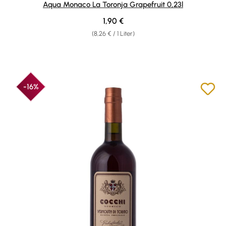
Aqua Monaco La Toronja Grapefruit 0,23l
Regulärer Preis:
1,90 €
(8,26 € / 1 Liter)
-16%