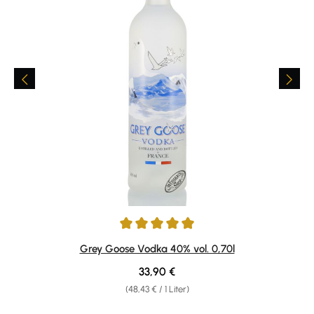
Durchschnittliche Bewertung von 4.95 von 5 Sternen
Grey Goose Vodka 40% vol. 0,70l
Regulärer Preis:
33,90 €
(48,43 € / 1 Liter)