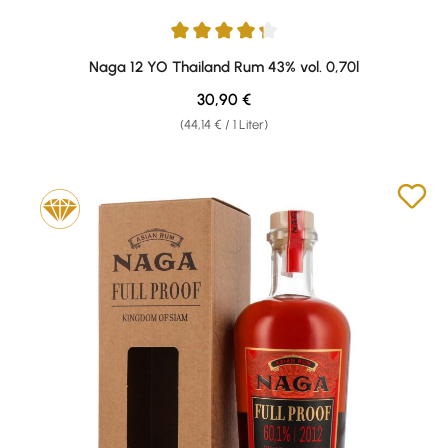
Durchschnittliche Bewertung von 4.25 von 5 Sternen
Naga 12 YO Thailand Rum 43% vol. 0,70l
Regulärer Preis:
30,90 €
(44,14 € / 1 Liter)