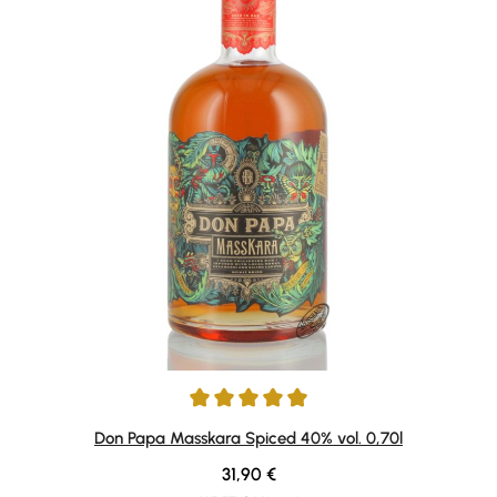
Durchschnittliche Bewertung von 4.89 von 5 Sternen
Don Papa Masskara Spiced 40% vol. 0,70l
Regulärer Preis:
31,90 €