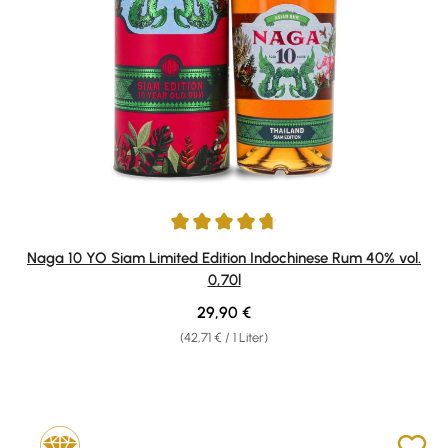
Durchschnittliche Bewertung von 4.75 von 5 Sternen
Naga 10 YO Siam Limited Edition Indochinese Rum 40% vol.
0,70l
Regulärer Preis:
29,90 €
(42,71 € / 1 Liter)