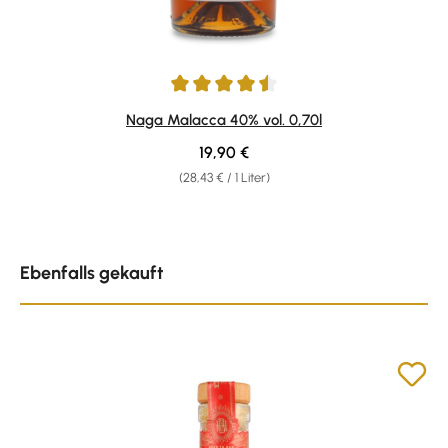
Durchschnittliche Bewertung von 4.4 von 5 Sternen
Naga Malacca 40% vol. 0,70l
Regulärer Preis:
19,90 €
(28,43 € / 1 Liter)
Produktgalerie überspringen
Ebenfalls gekauft