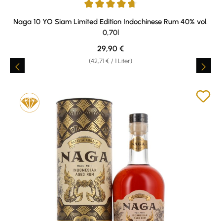
Durchschnittliche Bewertung von 4.75 von 5 Sternen
Naga 10 YO Siam Limited Edition Indochinese Rum 40% vol.
0,70l
Regulärer Preis:
29,90 €
(42,71 € / 1 Liter)