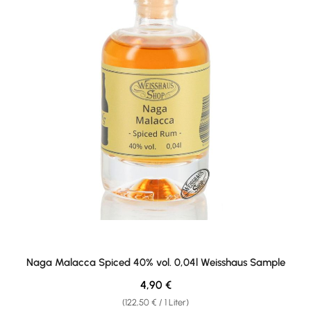
Naga Malacca Spiced 40% vol. 0,04l Weisshaus Sample
Regulärer Preis:
4,90 €
(122,50 € / 1 Liter)