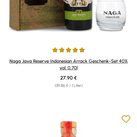
Durchschnittliche Bewertung von 5 von 5 Sternen
Naga Java Reserve Indonesian Arrack Geschenk-Set 40%
vol. 0,70l
Regulärer Preis:
27,90 €
(39,86 € / 1 Liter)