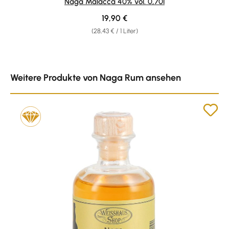
Naga Malacca 40% vol. 0,70l
Regulärer Preis:
19,90 €
(28,43 € / 1 Liter)
Produktgalerie überspringen
Weitere Produkte von Naga Rum ansehen