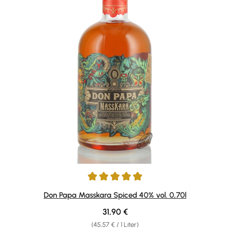
Durchschnittliche Bewertung von 4.89 von 5 Sternen
Don Papa Masskara Spiced 40% vol. 0,70l
Regulärer Preis:
31,90 €
(45,57 € / 1 Liter)