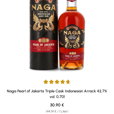
Durchschnittliche Bewertung von 4.71 von 5 Sternen
Naga Pearl of Jakarta Triple Cask Indonesian Arrack 42,7%
vol. 0,70l
Regulärer Preis:
30,90 €
(44,14 € / 1 Liter)