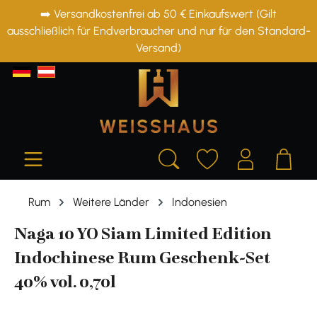
➡️ Versandkostenfrei ab 50 € Einkaufswert (Gilt
alt springen
ausschließlich für Endverbraucher und nur für den Standard-
Versand)
Rum
Weitere Länder
Indonesien
Naga 10 YO Siam Limited Edition
Indochinese Rum Geschenk-Set
40% vol. 0,70l