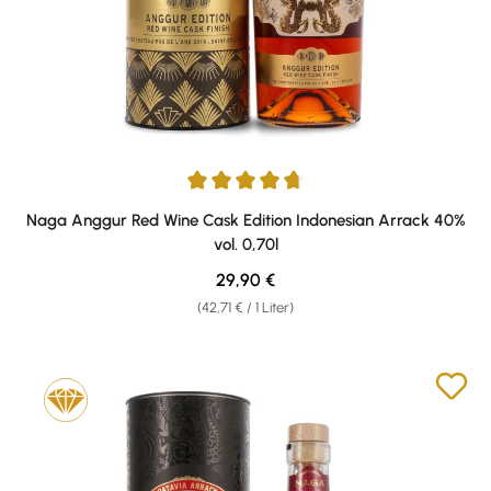
Durchschnittliche Bewertung von 4.83 von 5 Sternen
Naga Anggur Red Wine Cask Edition Indonesian Arrack 40%
vol. 0,70l
Regulärer Preis:
29,90 €
(42,71 € / 1 Liter)