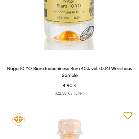
Naga 10 YO Siam Indochinese Rum 40% vol. 0,04l Weisshaus
Sample
Regulärer Preis:
4,90 €
(122,50 € / 1 Liter)