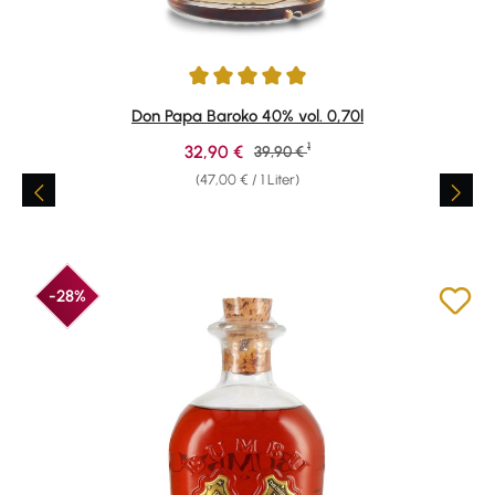
Durchschnittliche Bewertung von 4.88 von 5 Sternen
Don Papa Baroko 40% vol. 0,70l
1
Verkaufspreis:
32,90 €
Regulärer Preis:
39,90 €
(47,00 € / 1 Liter)
-28%