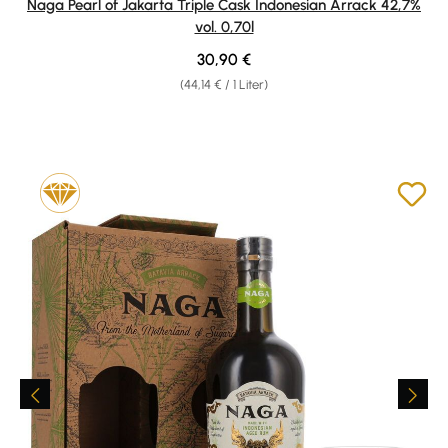
Naga Pearl of Jakarta Triple Cask Indonesian Arrack 42,7%
vol. 0,70l
Regulärer Preis:
30,90 €
(44,14 € / 1 Liter)