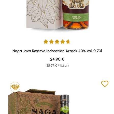
Durchschnittliche Bewertung von 4.75 von 5 Sternen
Naga Java Reserve Indonesian Arrack 40% vol. 0,70l
Regulärer Preis:
24,90 €
(35,57 € / 1 Liter)