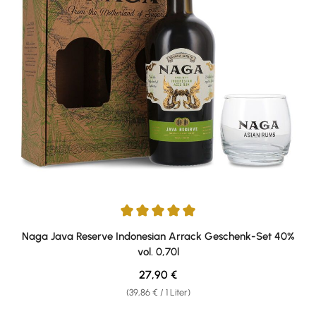
Durchschnittliche Bewertung von 5 von 5 Sternen
Naga Java Reserve Indonesian Arrack Geschenk-Set 40%
vol. 0,70l
Regulärer Preis:
27,90 €
(39,86 € / 1 Liter)