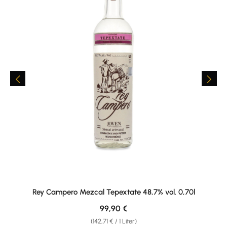
Rey Campero Mezcal Tepextate 48,7% vol. 0,70l
Regulärer Preis:
99,90 €
(142,71 € / 1 Liter)