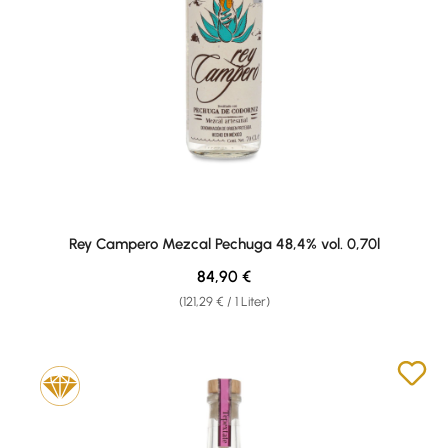
Rey Campero Mezcal Pechuga 48,4% vol. 0,70l
Regulärer Preis:
84,90 €
(121,29 € / 1 Liter)