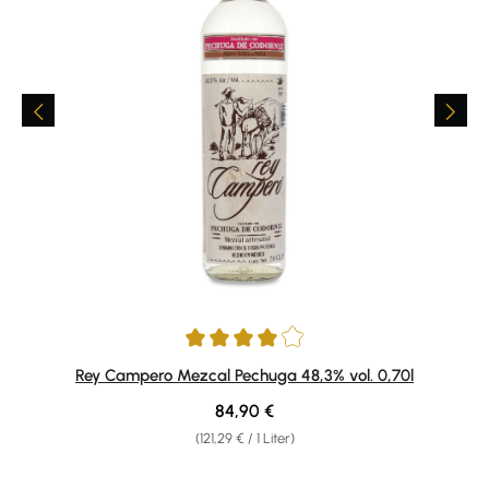
Durchschnittliche Bewertung von 4 von 5 Sternen
Rey Campero Mezcal Pechuga 48,3% vol. 0,70l
Regulärer Preis:
84,90 €
(121,29 € / 1 Liter)