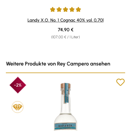
Durchschnittliche Bewertung von 4.94 von 5 Sternen
Landy X.O. No. 1 Cognac 40% vol. 0,70l
Regulärer Preis:
74,90 €
(107,00 € / 1 Liter)
Produktgalerie überspringen
Weitere Produkte von Rey Campero ansehen
-2%