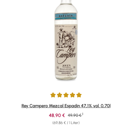
Durchschnittliche Bewertung von 5 von 5 Sternen
Rey Campero Mezcal Espadin 47,1% vol. 0,70l
1
Verkaufspreis:
48,90 €
Regulärer Preis:
49,90 €
(69,86 € / 1 Liter)