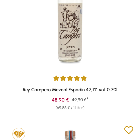
Durchschnittliche Bewertung von 5 von 5 Sternen
Rey Campero Mezcal Espadin 47,1% vol. 0,70l
1
Verkaufspreis:
48,90 €
Regulärer Preis:
49,90 €
(69,86 € / 1 Liter)