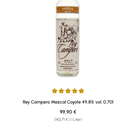
Durchschnittliche Bewertung von 5 von 5 Sternen
Rey Campero Mezcal Coyote 49,8% vol. 0,70l
Regulärer Preis:
99,90 €
(142,71 € / 1 Liter)