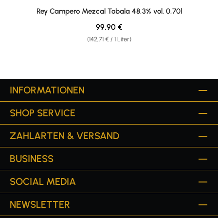
Rey Campero Mezcal Tobala 48,3% vol. 0,70l
Regulärer Preis:
99,90 €
(142,71 € / 1 Liter)
INFORMATIONEN
SHOP SERVICE
ZAHLARTEN & VERSAND
BUSINESS
SOCIAL MEDIA
NEWSLETTER