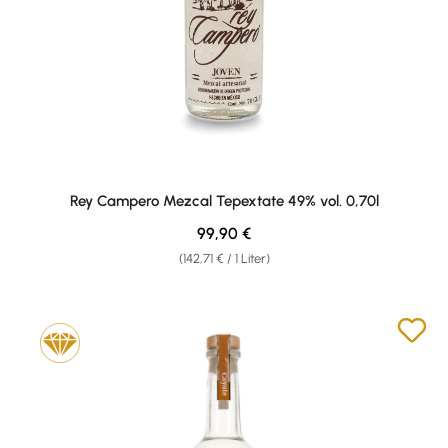
Rey Campero Mezcal Tepextate 49% vol. 0,70l
Regulärer Preis:
99,90 €
(142,71 € / 1 Liter)