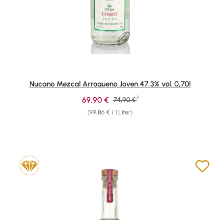
Nucano Mezcal Arroqueno Joven 47,3% vol. 0,70l
1
Verkaufspreis:
69,90 €
Regulärer Preis:
74,90 €
(99,86 € / 1 Liter)