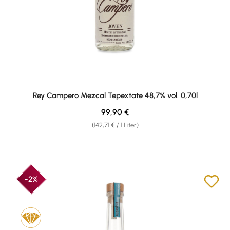
Rey Campero Mezcal Tepextate 48,7% vol. 0,70l
Regulärer Preis:
99,90 €
(142,71 € / 1 Liter)
-2%