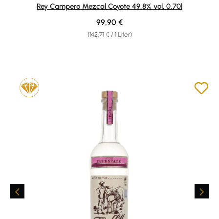
Durchschnittliche Bewertung von 5 von 5 Sternen
Rey Campero Mezcal Coyote 49,8% vol. 0,70l
Regulärer Preis:
99,90 €
(142,71 € / 1 Liter)