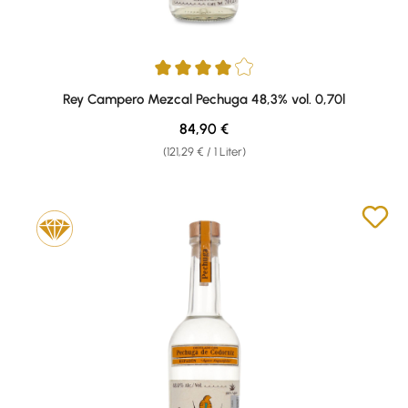
Durchschnittliche Bewertung von 4 von 5 Sternen
Rey Campero Mezcal Pechuga 48,3% vol. 0,70l
Regulärer Preis:
84,90 €
(121,29 € / 1 Liter)