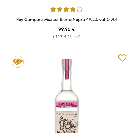
Durchschnittliche Bewertung von 4 von 5 Sternen
Rey Campero Mezcal Sierra Negra 49,2% vol. 0,70l
Regulärer Preis:
99,90 €
(142,71 € / 1 Liter)