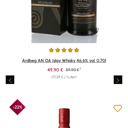
Durchschnittliche Bewertung von 4.89 von 5 Sternen
Ardbeg AN OA Islay Whisky 46,6% vol. 0,70l
1
Verkaufspreis:
49,90 €
Regulärer Preis:
59,90 €
(71,29 € / 1 Liter)
-22%