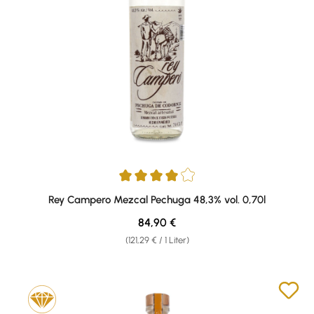
Durchschnittliche Bewertung von 4 von 5 Sternen
Rey Campero Mezcal Pechuga 48,3% vol. 0,70l
Regulärer Preis:
84,90 €
(121,29 € / 1 Liter)