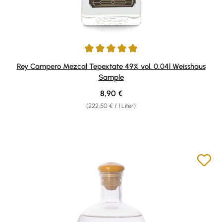
Durchschnittliche Bewertung von 5 von 5 Sternen
Rey Campero Mezcal Tepextate 49% vol. 0,04l Weisshaus
Sample
Regulärer Preis:
8,90 €
(222,50 € / 1 Liter)