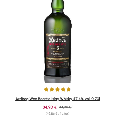
Durchschnittliche Bewertung von 4.75 von 5 Sternen
Ardbeg Wee Beastie Islay Whisky 47,4% vol. 0,70l
1
Verkaufspreis:
34,90 €
Regulärer Preis:
44,90 €
(49,86 € / 1 Liter)