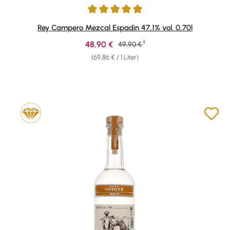
Durchschnittliche Bewertung von 5 von 5 Sternen
Rey Campero Mezcal Espadin 47,1% vol. 0,70l
1
Verkaufspreis:
48,90 €
Regulärer Preis:
49,90 €
(69,86 € / 1 Liter)