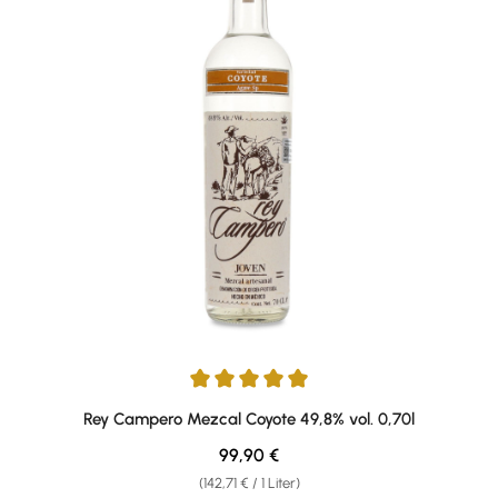
Durchschnittliche Bewertung von 5 von 5 Sternen
Rey Campero Mezcal Coyote 49,8% vol. 0,70l
Regulärer Preis:
99,90 €
(142,71 € / 1 Liter)