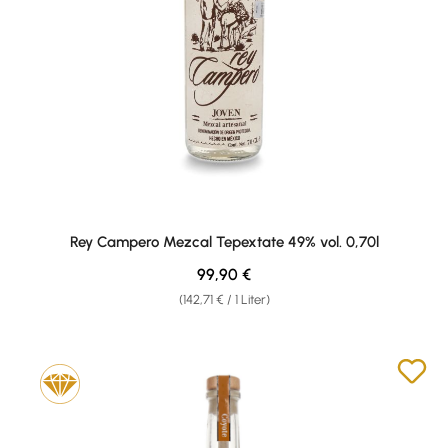
Rey Campero Mezcal Tepextate 49% vol. 0,70l
Regulärer Preis:
99,90 €
(142,71 € / 1 Liter)