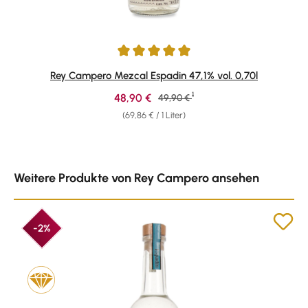
Durchschnittliche Bewertung von 5 von 5 Sternen
Rey Campero Mezcal Espadin 47,1% vol. 0,70l
1
Verkaufspreis:
48,90 €
Regulärer Preis:
49,90 €
(69,86 € / 1 Liter)
Produktgalerie überspringen
Weitere Produkte von Rey Campero ansehen
-2%