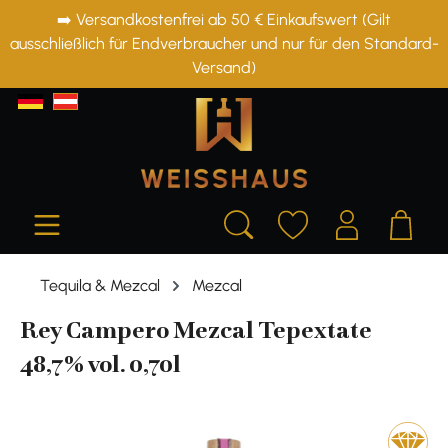
➡️ Versandkostenfrei ab 50 € Einkaufswert (Gilt
alt springen
ausschließlich für Endverbraucher und nur für den Standard-
Versand)
Tequila & Mezcal
Mezcal
Rey Campero Mezcal Tepextate
48,7% vol. 0,70l
Bildergalerie überspringen