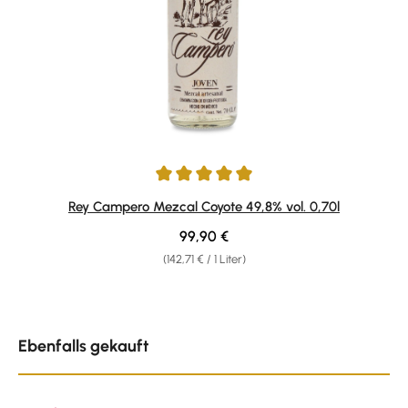
Durchschnittliche Bewertung von 5 von 5 Sternen
Rey Campero Mezcal Coyote 49,8% vol. 0,70l
Regulärer Preis:
99,90 €
(142,71 € / 1 Liter)
Produktgalerie überspringen
Ebenfalls gekauft