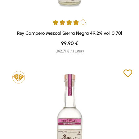
Durchschnittliche Bewertung von 4 von 5 Sternen
Rey Campero Mezcal Sierra Negra 49,2% vol. 0,70l
Regulärer Preis:
99,90 €
(142,71 € / 1 Liter)