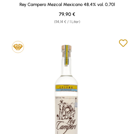
Rey Campero Mezcal Mexicano 48,4% vol. 0,70l
Regulärer Preis:
79,90 €
(114,14 € / 1 Liter)