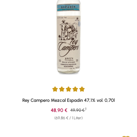
Durchschnittliche Bewertung von 5 von 5 Sternen
Rey Campero Mezcal Espadin 47,1% vol. 0,70l
1
Verkaufspreis:
48,90 €
Regulärer Preis:
49,90 €
(69,86 € / 1 Liter)