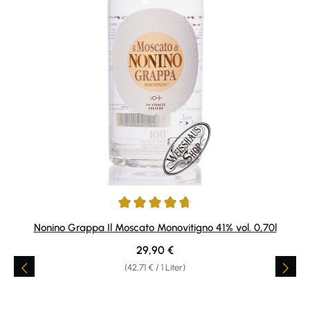
Durchschnittliche Bewertung von 4.85 von 5 Sternen
Nonino Grappa Il Moscato Monovitigno 41% vol. 0,70l
Regulärer Preis:
29,90 €
(42,71 € / 1 Liter)