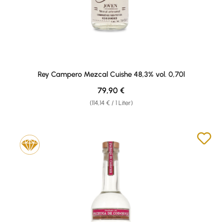
Rey Campero Mezcal Cuishe 48,3% vol. 0,70l
Regulärer Preis:
79,90 €
(114,14 € / 1 Liter)