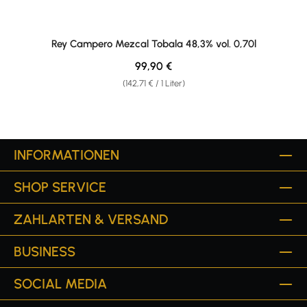
Rey Campero Mezcal Tobala 48,3% vol. 0,70l
Regulärer Preis:
99,90 €
(142,71 € / 1 Liter)
INFORMATIONEN
SHOP SERVICE
ZAHLARTEN & VERSAND
BUSINESS
SOCIAL MEDIA