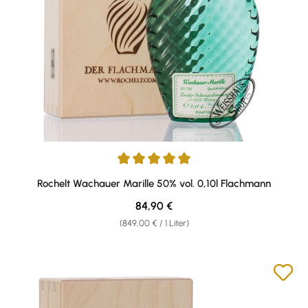
Durchschnittliche Bewertung von 4.93 von 5 Sternen
Rochelt Wachauer Marille 50% vol. 0,10l Flachmann
Regulärer Preis:
84,90 €
(849,00 € / 1 Liter)