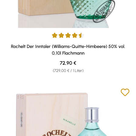
Durchschnittliche Bewertung von 4.5 von 5 Sternen
Rochelt Der Inntaler (Williams-Quitte-Himbeere) 50% vol.
0,10l Flachmann
Regulärer Preis:
72,90 €
(729,00 € / 1 Liter)