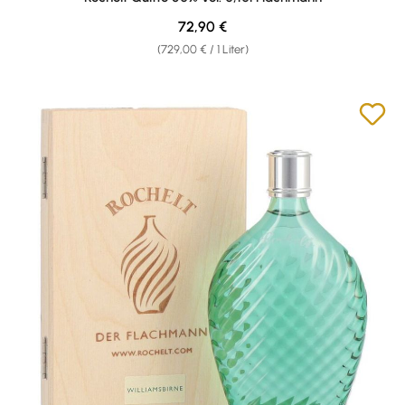
Regulärer Preis:
72,90 €
(729,00 € / 1 Liter)