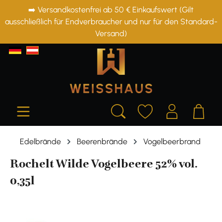
➡️ Versandkostenfrei ab 50 € Einkaufswert (Gilt
alt springen
ausschließlich für Endverbraucher und nur für den Standard-
Versand)
Edelbrände
Beerenbrände
Vogelbeerbrand
Rochelt Wilde Vogelbeere 52% vol.
0,35l
Bildergalerie überspringen