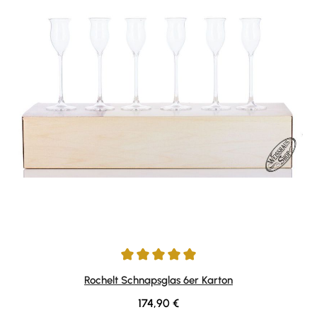
Durchschnittliche Bewertung von 5 von 5 Sternen
Rochelt Schnapsglas 6er Karton
Regulärer Preis:
174,90 €