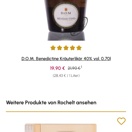
Durchschnittliche Bewertung von 4.95 von 5 Sternen
D.O.M. Benedictine Kräuterlikör 40% vol. 0,70l
1
Verkaufspreis:
19,90 €
Regulärer Preis:
21,90 €
(28,43 € / 1 Liter)
Produktgalerie überspringen
Weitere Produkte von Rochelt ansehen