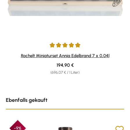
Durchschnittliche Bewertung von 5 von 5 Sternen
Rochelt Miniaturset Annia Edelbrand 7 x 0,04l
Regulärer Preis:
194,90 €
(696,07 € / 1 Liter)
Produktgalerie überspringen
Ebenfalls gekauft
-9%