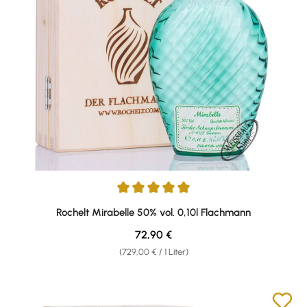
Durchschnittliche Bewertung von 5 von 5 Sternen
Rochelt Mirabelle 50% vol. 0,10l Flachmann
Regulärer Preis:
72,90 €
(729,00 € / 1 Liter)