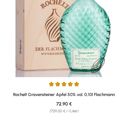
Durchschnittliche Bewertung von 5 von 5 Sternen
Rochelt Gravensteiner Apfel 50% vol. 0,10l Flachmann
Regulärer Preis:
72,90 €
(729,00 € / 1 Liter)