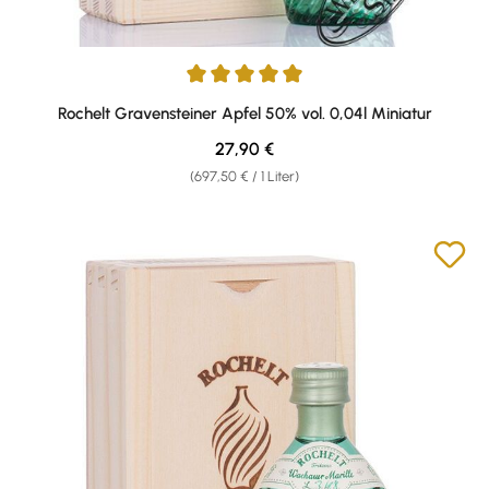
Durchschnittliche Bewertung von 5 von 5 Sternen
Rochelt Gravensteiner Apfel 50% vol. 0,04l Miniatur
Regulärer Preis:
27,90 €
(697,50 € / 1 Liter)