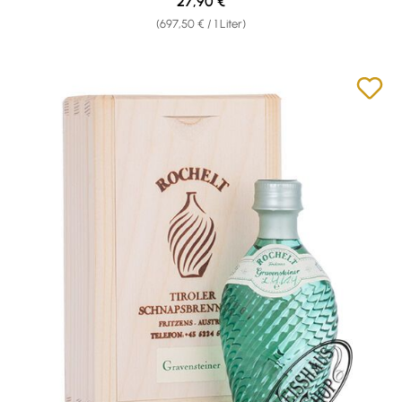
Regulärer Preis:
27,90 €
(697,50 € / 1 Liter)