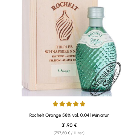
Durchschnittliche Bewertung von 5 von 5 Sternen
Rochelt Orange 58% vol. 0,04l Miniatur
Regulärer Preis:
31,90 €
(797,50 € / 1 Liter)