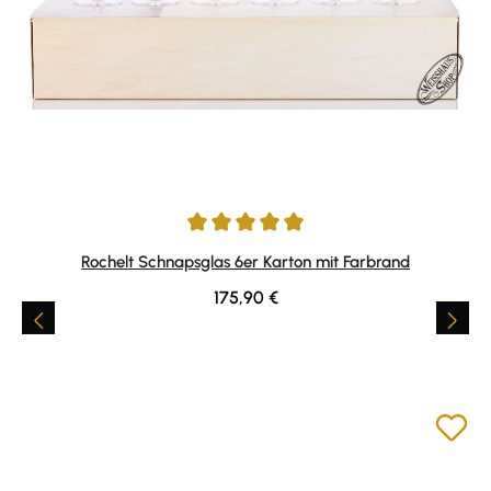
Durchschnittliche Bewertung von 5 von 5 Sternen
Rochelt Schnapsglas 6er Karton mit Farbrand
Regulärer Preis:
175,90 €