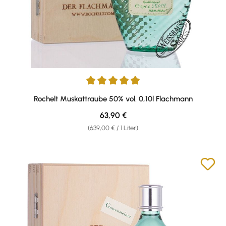
Durchschnittliche Bewertung von 5 von 5 Sternen
Rochelt Muskattraube 50% vol. 0,10l Flachmann
Regulärer Preis:
63,90 €
(639,00 € / 1 Liter)