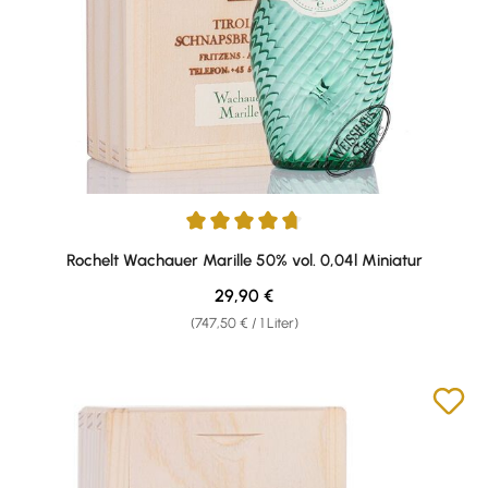
Durchschnittliche Bewertung von 4.71 von 5 Sternen
Rochelt Wachauer Marille 50% vol. 0,04l Miniatur
Regulärer Preis:
29,90 €
(747,50 € / 1 Liter)