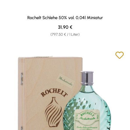
Rochelt Schlehe 50% vol. 0,04l Miniatur
Regulärer Preis:
31,90 €
(797,50 € / 1 Liter)