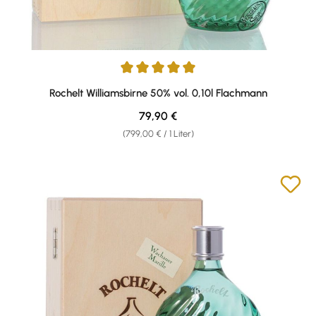
Durchschnittliche Bewertung von 5 von 5 Sternen
Rochelt Williamsbirne 50% vol. 0,10l Flachmann
Regulärer Preis:
79,90 €
(799,00 € / 1 Liter)