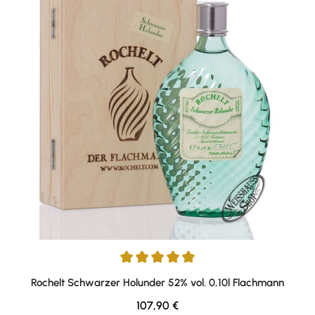
Durchschnittliche Bewertung von 5 von 5 Sternen
Rochelt Schwarzer Holunder 52% vol. 0,10l Flachmann
Regulärer Preis:
107,90 €