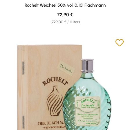
Durchschnittliche Bewertung von 5 von 5 Sternen
Rochelt Weichsel 50% vol. 0,10l Flachmann
Regulärer Preis:
72,90 €
(729,00 € / 1 Liter)