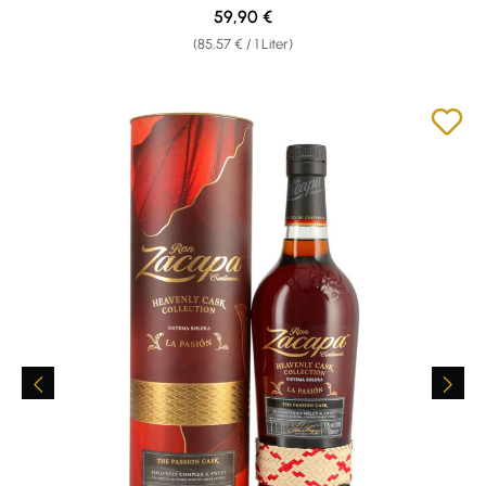
Regulärer Preis:
59,90 €
(85,57 € / 1 Liter)