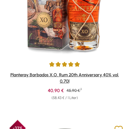
Durchschnittliche Bewertung von 4.91 von 5 Sternen
Planteray Barbados X.O. Rum 20th Anniversary 40% vol.
0,70l
1
Verkaufspreis:
40,90 €
Regulärer Preis:
45,90 €
(58,43 € / 1 Liter)
-33%