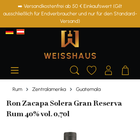
➡️ Versandkostenfrei ab 50 € Einkaufswert (Gilt
alt springen
ausschließlich für Endverbraucher und nur für den Standard-
Versand)
Rum
Zentralamerika
Guatemala
Ron Zacapa Solera Gran Reserva
Rum 40% vol. 0,70l
Bildergalerie überspringen