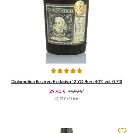
Durchschnittliche Bewertung von 4.9 von 5 Sternen
Diplomatico Reserva Exclusiva 12 YO Rum 40% vol. 0,70l
1
Verkaufspreis:
29,90 €
Regulärer Preis:
44,90 €
(42,71 € / 1 Liter)