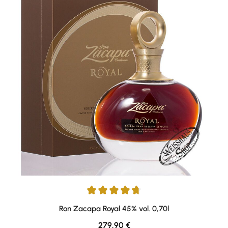
Durchschnittliche Bewertung von 4.71 von 5 Sternen
Ron Zacapa Royal 45% vol. 0,70l
Regulärer Preis:
279,90 €