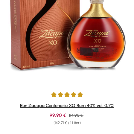
Durchschnittliche Bewertung von 4.95 von 5 Sternen
Ron Zacapa Centenario XO Rum 40% vol. 0,70l
1
Verkaufspreis:
99,90 €
Regulärer Preis:
114,90 €
(142,71 € / 1 Liter)