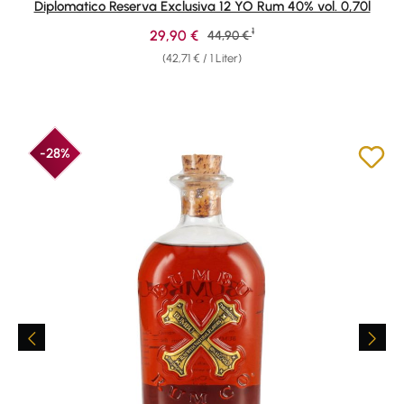
Diplomatico Reserva Exclusiva 12 YO Rum 40% vol. 0,70l
1
Verkaufspreis:
29,90 €
Regulärer Preis:
44,90 €
(42,71 € / 1 Liter)
-28%