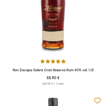
Durchschnittliche Bewertung von 4.92 von 5 Sternen
Ron Zacapa Solera Gran Reserva Rum 40% vol. 1,0l
Regulärer Preis:
55,90 €
(55,90 € / 1 Liter)