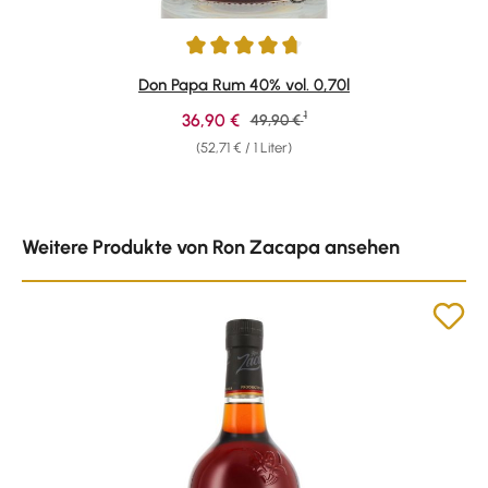
Durchschnittliche Bewertung von 4.87 von 5 Sternen
Don Papa Rum 40% vol. 0,70l
1
Verkaufspreis:
36,90 €
Regulärer Preis:
49,90 €
(52,71 € / 1 Liter)
Produktgalerie überspringen
Weitere Produkte von Ron Zacapa ansehen