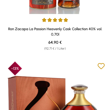
Durchschnittliche Bewertung von 5 von 5 Sternen
Ron Zacapa La Passion Heavenly Cask Collection 40% vol.
0,70l
Regulärer Preis:
64,90 €
(92,71 € / 1 Liter)
-13%