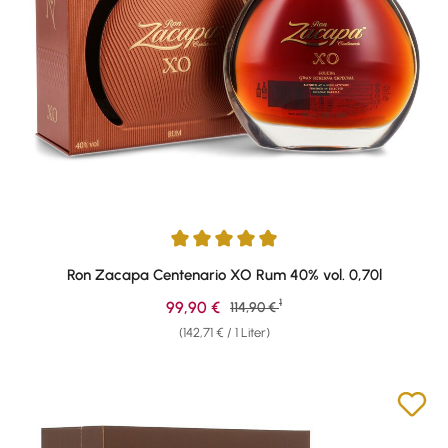
Durchschnittliche Bewertung von 4.95 von 5 Sternen
Ron Zacapa Centenario XO Rum 40% vol. 0,70l
1
Verkaufspreis:
99,90 €
Regulärer Preis:
114,90 €
(142,71 € / 1 Liter)