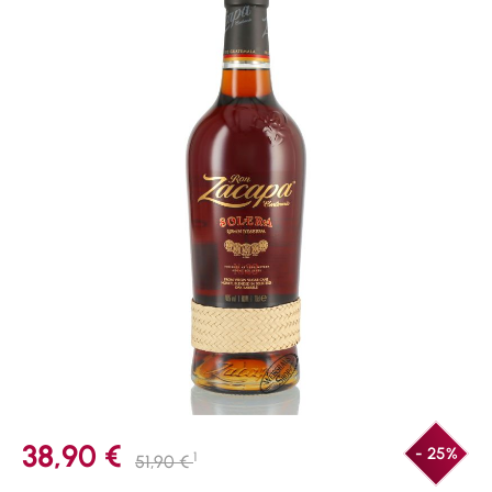
38,90 €
- 25%
1
51,90 €