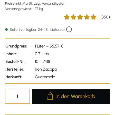
Preise inkl. MwSt. zzgl. Versandkosten
Versandgewicht: 1.27 kg
(350)
Durchschnittliche Bewertung
Sofort verfügbar, 24-48h Lieferzeit
Grundpreis:
1 Liter = 55,57 €
Inhalt:
0.7 Liter
Bestell-Nr.:
1011117418
Hersteller:
Ron Zacapa
Herkunft:
Guatemala
Produkt Anzahl: Gib den gewünscht
In den Warenkorb