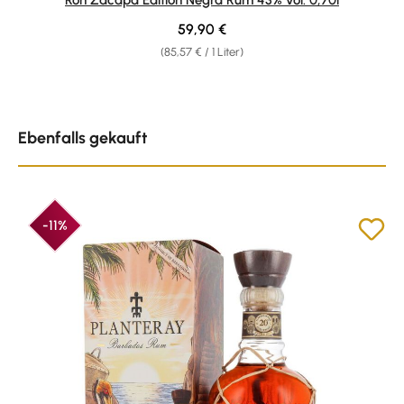
Regulärer Preis:
59,90 €
(85,57 € / 1 Liter)
Produktgalerie überspringen
Ebenfalls gekauft
-11%