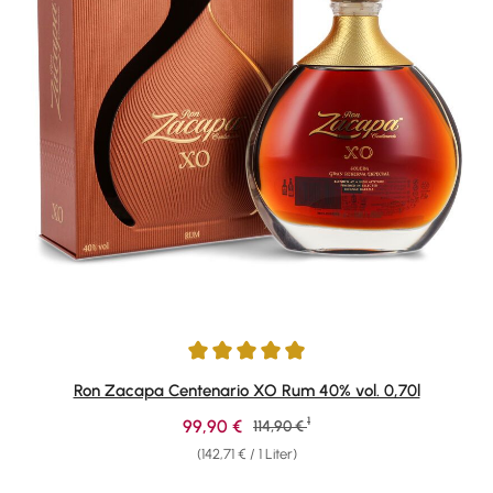
Durchschnittliche Bewertung von 4.95 von 5 Sternen
Ron Zacapa Centenario XO Rum 40% vol. 0,70l
1
Verkaufspreis:
99,90 €
Regulärer Preis:
114,90 €
(142,71 € / 1 Liter)