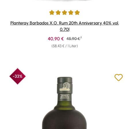
Durchschnittliche Bewertung von 4.91 von 5 Sternen
Planteray Barbados X.O. Rum 20th Anniversary 40% vol.
0,70l
1
Verkaufspreis:
40,90 €
Regulärer Preis:
45,90 €
(58,43 € / 1 Liter)
-33%