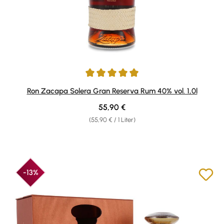
Durchschnittliche Bewertung von 4.92 von 5 Sternen
Ron Zacapa Solera Gran Reserva Rum 40% vol. 1,0l
Regulärer Preis:
55,90 €
(55,90 € / 1 Liter)
-13%