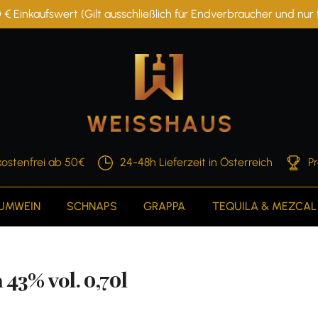
 € Einkaufswert (Gilt ausschließlich für Endverbraucher und nu
ostenfrei ab 50€
24-48h Lieferzeit in Österreich
P
AUMWEIN
SCHNAPS
GRAPPA
TEQUILA & MEZCAL
3% vol. 0,70l