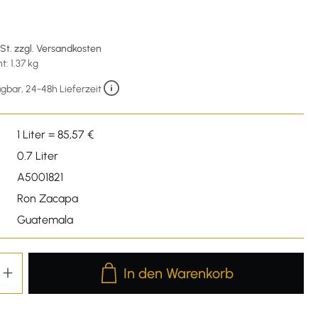
€
wSt. zzgl. Versandkosten
: 1.37 kg
gbar, 24-48h Lieferzeit
1 Liter = 85,57 €
0.7 Liter
A5001821
Ron Zacapa
Guatemala
Produkt Anzahl: Gib den gewünschten We
In den Warenkorb