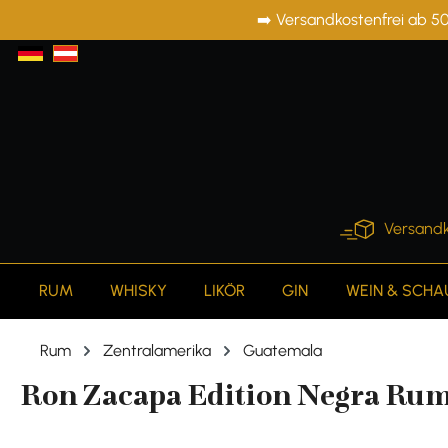
➡️ Versandkostenfrei ab 50
springen
Zur Hauptnavigation springen
Versandk
RUM
WHISKY
LIKÖR
GIN
WEIN & SCH
Rum
Zentralamerika
Guatemala
Ron Zacapa Edition Negra Rum 4