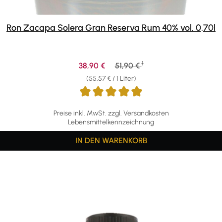
Ron Zacapa Solera Gran Reserva Rum 40% vol. 0,70l
1
Verkaufspreis:
Regulärer Preis:
38,90 €
51,90 €
(55,57 € / 1 Liter)
Preise inkl. MwSt. zzgl. Versandkosten
Lebensmittelkennzeichnung
IN DEN WARENKORB