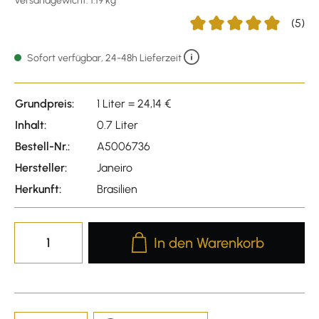
Versandgewicht: 1.19 kg
(5)
Durchschnittliche Bewert
Sofort verfügbar, 24-48h Lieferzeit
Grundpreis:
1 Liter = 24,14 €
Inhalt:
0.7 Liter
Bestell-Nr.:
A5006736
Hersteller:
Janeiro
Herkunft:
Brasilien
Produkt Anzahl: Gib den gewünscht
In den Warenkorb