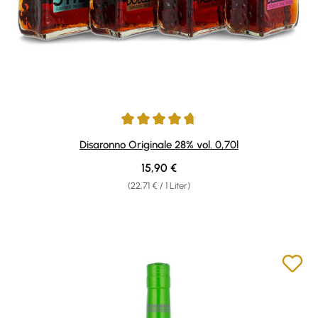
Durchschnittliche Bewertung von 4.82 von 5 Sternen
Disaronno Originale 28% vol. 0,70l
Regulärer Preis:
15,90 €
(22,71 € / 1 Liter)