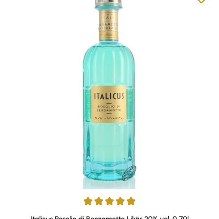
Durchschnittliche Bewertung von 4.92 von 5 Sternen
Italicus Rosolio di Bergamotto Likör 20% vol. 0,70l