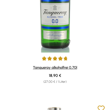
Durchschnittliche Bewertung von 4.63 von 5 Sternen
Tanqueray alkoholfrei 0,70l
Regulärer Preis:
18,90 €
(27,00 € / 1 Liter)