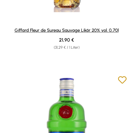
Giffard Fleur de Sureau Sauvage Likör 20% vol. 0,70l
Regulärer Preis:
21,90 €
(31,29 € / 1 Liter)