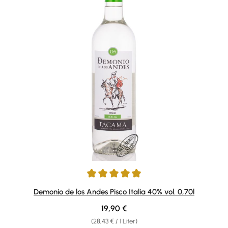
Durchschnittliche Bewertung von 5 von 5 Sternen
Demonio de los Andes Pisco Italia 40% vol. 0,70l
Regulärer Preis:
19,90 €
(28,43 € / 1 Liter)