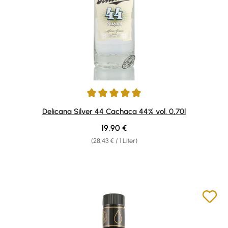
Durchschnittliche Bewertung von 5 von 5 Sternen
Delicana Silver 44 Cachaca 44% vol. 0,70l
Regulärer Preis:
19,90 €
(28,43 € / 1 Liter)