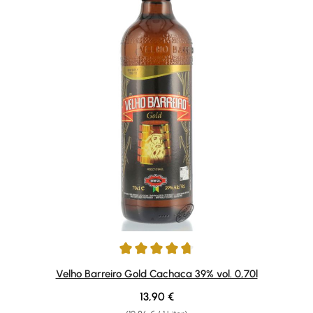
Durchschnittliche Bewertung von 4.77 von 5 Sternen
Velho Barreiro Gold Cachaca 39% vol. 0,70l
Regulärer Preis:
13,90 €