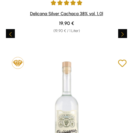
Durchschnittliche Bewertung von 4.88 von 5 Sternen
Delicana Silver Cachaca 38% vol. 1,0l
Regulärer Preis:
19,90 €
(19,90 € / 1 Liter)