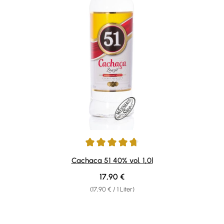
Durchschnittliche Bewertung von 4.82 von 5 Sternen
Cachaca 51 40% vol. 1,0l
Regulärer Preis:
17,90 €
(17,90 € / 1 Liter)