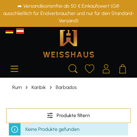
➡️ Versandkostenfrei ab 50 € Einkaufswert (Gilt
alt springen
ausschließlich für Endverbraucher und nur für den Standard-
Versand)
Rum
Karibik
Barbados
Produkte filtern
Keine Produkte gefunden.