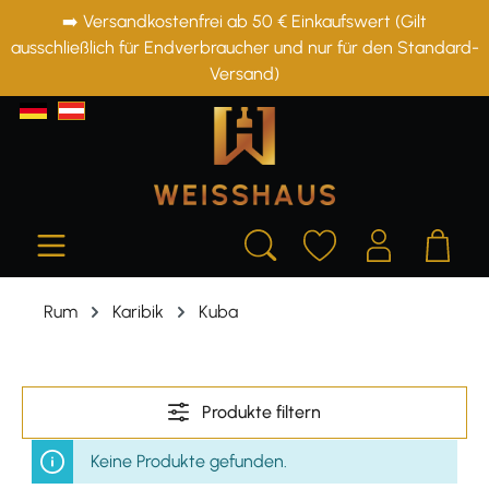
➡️ Versandkostenfrei ab 50 € Einkaufswert (Gilt
alt springen
ausschließlich für Endverbraucher und nur für den Standard-
Versand)
Rum
Karibik
Kuba
Produkte filtern
Keine Produkte gefunden.