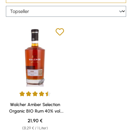
Durchschnittliche Bewertung von 4.5 von 5 Sternen
Walcher Amber Selection
Organic BIO Rum 40% vol.
0,70l
Regulärer Preis:
21,90 €
(31,29 € / 1 Liter)