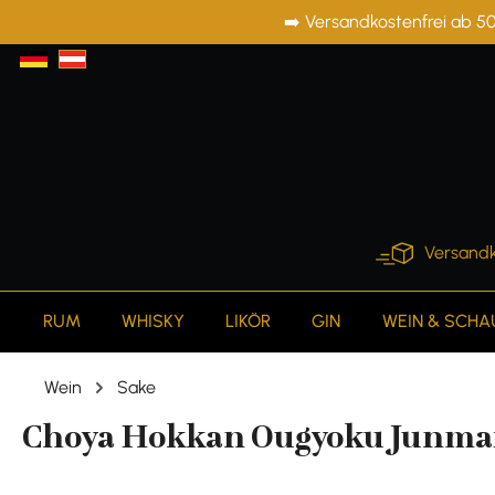
➡️ Versandkostenfrei ab 50
springen
Zur Hauptnavigation springen
Versandk
RUM
WHISKY
LIKÖR
GIN
WEIN & SCH
Wein
Sake
Choya Hokkan Ougyoku Junmai Sa