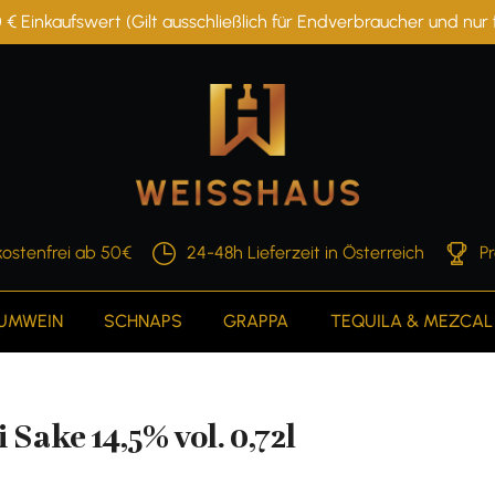
 € Einkaufswert (Gilt ausschließlich für Endverbraucher und nu
ostenfrei ab 50€
24-48h Lieferzeit in Österreich
P
AUMWEIN
SCHNAPS
GRAPPA
TEQUILA & MEZCAL
ke 14,5% vol. 0,72l