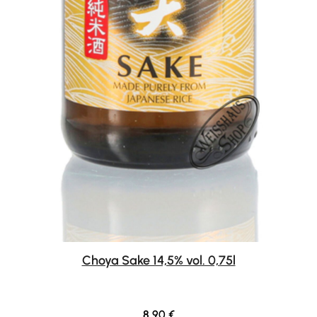
Choya Sake 14,5% vol. 0,75l
Regulärer Preis:
8,90 €