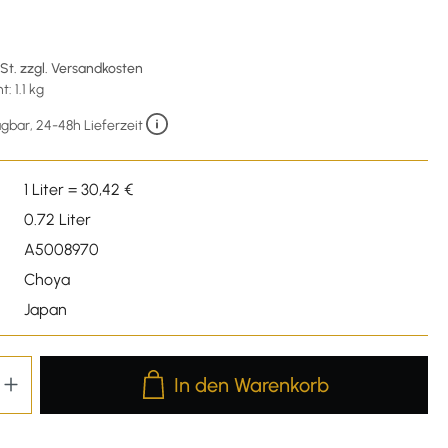
wSt. zzgl. Versandkosten
: 1.1 kg
gbar, 24-48h Lieferzeit
1 Liter = 30,42 €
0.72 Liter
A5008970
Choya
Japan
Produkt Anzahl: Gib den gewünschten We
In den Warenkorb