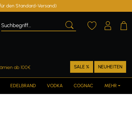
r für den Standard-Versand)
Deutschland
Österreich
SALE %
NEUHEITEN
rämien ab 100€
EDELBRAND
VODKA
COGNAC
MEHR