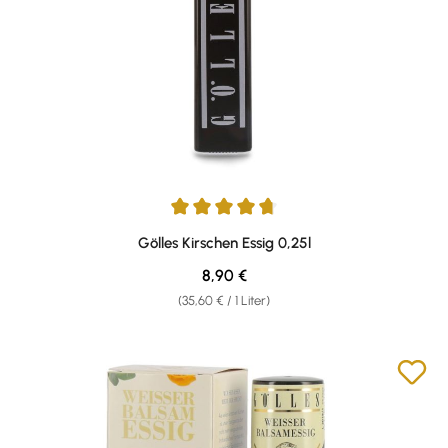
Durchschnittliche Bewertung von 4.67 von 5 Sternen
Gölles Kirschen Essig 0,25l
Regulärer Preis:
8,90 €
(35,60 € / 1 Liter)