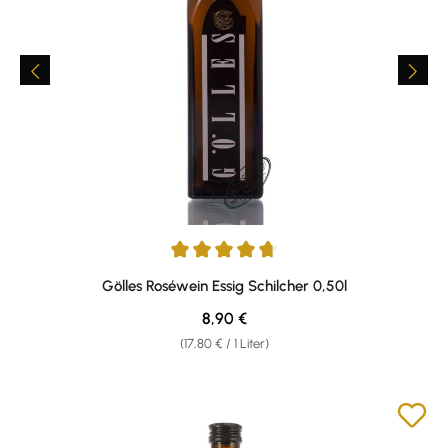
Durchschnittliche Bewertung von 4.64 von 5 Sternen
Gölles Roséwein Essig Schilcher 0,50l
Regulärer Preis:
8,90 €
(17,80 € / 1 Liter)