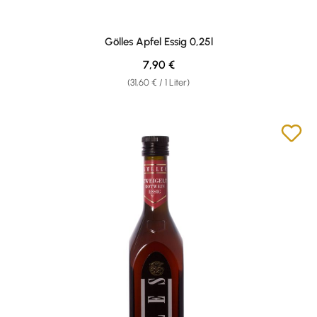
Gölles Apfel Essig 0,25l
Regulärer Preis:
7,90 €
(31,60 € / 1 Liter)