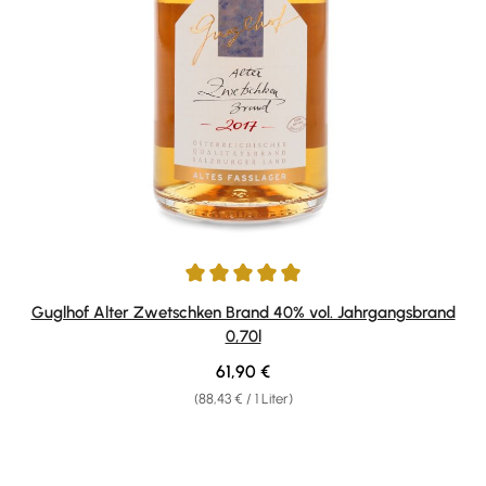
Durchschnittliche Bewertung von 4.88 von 5 Sternen
Guglhof Alter Zwetschken Brand 40% vol. Jahrgangsbrand
0,70l
Regulärer Preis:
61,90 €
(88,43 € / 1 Liter)