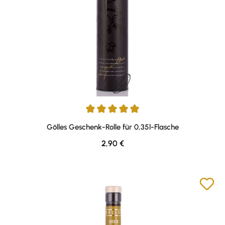
Durchschnittliche Bewertung von 5 von 5 Sternen
Gölles Geschenk-Rolle für 0,35l-Flasche
Regulärer Preis:
2,90 €