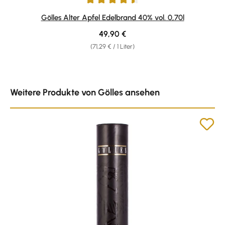
Durchschnittliche Bewertung von 4.6 von 5 Sternen
Gölles Alter Apfel Edelbrand 40% vol. 0,70l
Regulärer Preis:
49,90 €
(71,29 € / 1 Liter)
Produktgalerie überspringen
Weitere Produkte von Gölles ansehen