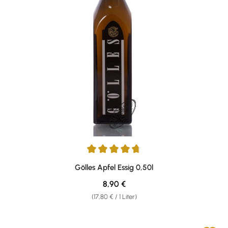
Durchschnittliche Bewertung von 4.76 von 5 Sternen
Gölles Apfel Essig 0,50l
Regulärer Preis:
8,90 €
(17,80 € / 1 Liter)