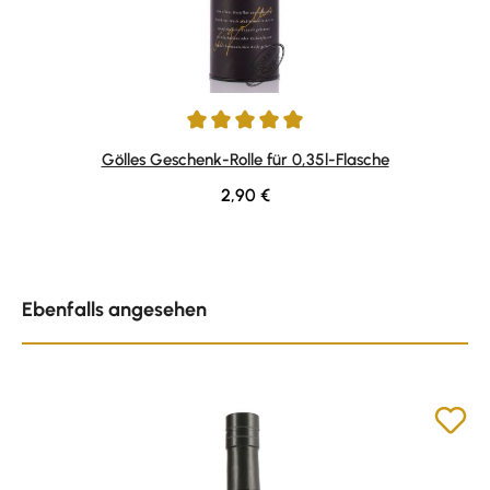
Durchschnittliche Bewertung von 5 von 5 Sternen
Gölles Geschenk-Rolle für 0,35l-Flasche
Regulärer Preis:
2,90 €
Produktgalerie überspringen
Ebenfalls angesehen