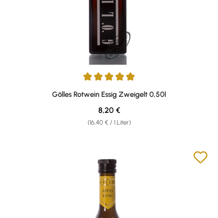
Durchschnittliche Bewertung von 4.88 von 5 Sternen
Gölles Rotwein Essig Zweigelt 0,50l
Regulärer Preis:
8,20 €
(16,40 € / 1 Liter)