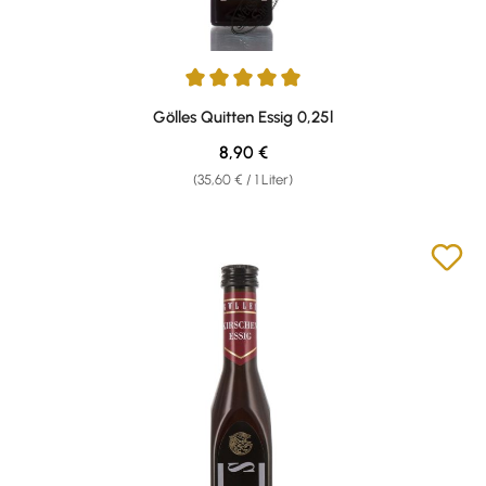
Durchschnittliche Bewertung von 5 von 5 Sternen
Gölles Quitten Essig 0,25l
Regulärer Preis:
8,90 €
(35,60 € / 1 Liter)