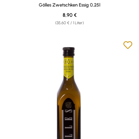
Durchschnittliche Bewertung von 3 von 5 Sternen
Gölles Zwetschken Essig 0,25l
Regulärer Preis:
8,90 €
(35,60 € / 1 Liter)