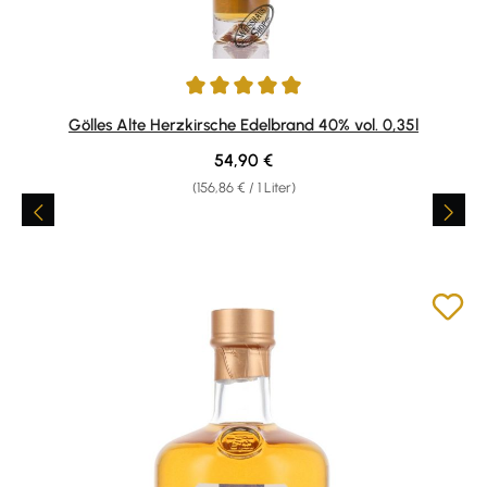
Durchschnittliche Bewertung von 5 von 5 Sternen
Gölles Alte Herzkirsche Edelbrand 40% vol. 0,35l
Regulärer Preis:
54,90 €
(156,86 € / 1 Liter)