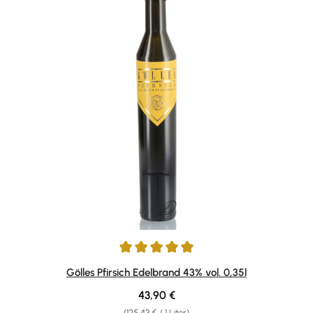
Durchschnittliche Bewertung von 5 von 5 Sternen
Gölles Pfirsich Edelbrand 43% vol. 0,35l
Regulärer Preis:
43,90 €
(125,43 € / 1 Liter)