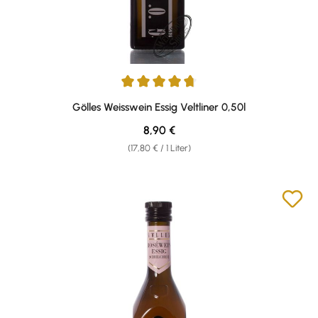
Durchschnittliche Bewertung von 4.77 von 5 Sternen
Gölles Weisswein Essig Veltliner 0,50l
Regulärer Preis:
8,90 €
(17,80 € / 1 Liter)