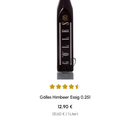
Durchschnittliche Bewertung von 4.58 von 5 Sternen
Gölles Himbeer Essig 0,25l
Regulärer Preis:
12,90 €
(51,60 € / 1 Liter)