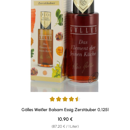
Durchschnittliche Bewertung von 4.4 von 5 Sternen
Gölles Weißer Balsam Essig Zerstäuber 0,125l
Regulärer Preis:
10,90 €
(87,20 € / 1 Liter)