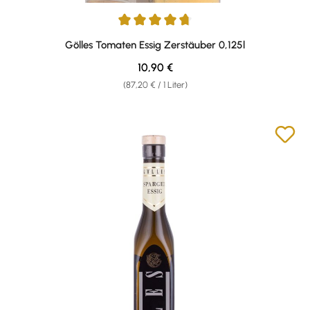
Durchschnittliche Bewertung von 4.83 von 5 Sternen
Gölles Tomaten Essig Zerstäuber 0,125l
Regulärer Preis:
10,90 €
(87,20 € / 1 Liter)