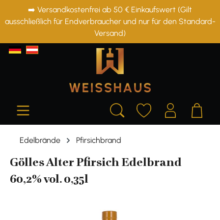
➡️ Versandkostenfrei ab 50 € Einkaufswert (Gilt
alt springen
ausschließlich für Endverbraucher und nur für den Standard-
Versand)
Edelbrände
Pfirsichbrand
Gölles Alter Pfirsich Edelbrand
60,2% vol. 0,35l
Bildergalerie überspringen