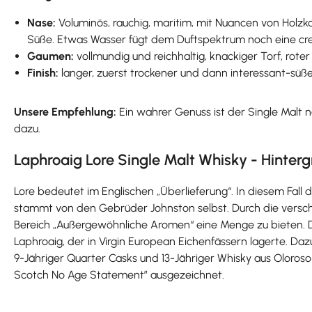
Nase:
Voluminös, rauchig, maritim, mit Nuancen von Holzk
Süße. Etwas Wasser fügt dem Duftspektrum noch eine crem
Gaumen:
vollmundig und reichhaltig, knackiger Torf, roter 
Finish:
langer, zuerst trockener und dann interessant-s
Unsere Empfehlung:
Ein wahrer Genuss ist der Single Malt
dazu.
Laphroaig Lore Single Malt Whisky - Hinter
Lore bedeutet im Englischen „Überlieferung“. In diesem Fall 
stammt von den Gebrüder Johnston selbst. Durch die versch
Bereich „Außergewöhnliche Aromen“ eine Menge zu bieten. Da
Laphroaig, der in Virgin European Eichenfässern lagerte. Daz
9-Jähriger Quarter Casks und 13-Jähriger Whisky aus Oloroso
Scotch No Age Statement” ausgezeichnet.