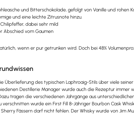
ohleasche und Bitterschokolade, gefolgt von Vanille und rohen 
ige und eine leichte Zitrusnote hinzu.
Chilipfeffer, dabei sehr mild
üßer Abschied vom Gaumen
 natürlich, wenn er pur getrunken wird. Doch bei 48% Volumenpr
grundwissen
die Überlieferung des typischen Laphroaig-Stils über viele seine
iedenen Destillerie Manager wurde auch die Rezeptur immer wi
zu tragen die verschiedenen Jahrgänge aus unterschiedlichen Fä
u verschnitten wurde ein First Fill 8-Jähriger Bourbon Cask Whi
 Sherry Fässern darf nicht fehlen. Der Whisky wurde von Jim Mur