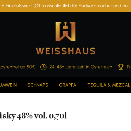
 € Einkaufswert (Gilt ausschließlich für Endverbraucher und nu
ostenfrei ab 50€
24-48h Lieferzeit in Österreich
P
AUMWEIN
SCHNAPS
GRAPPA
TEQUILA & MEZCAL
ky 48% vol. 0,70l