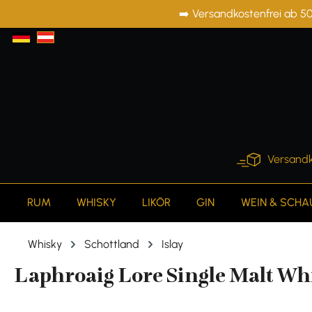
➡️ Versandkostenfrei ab 50
springen
Zur Hauptnavigation springen
Versandk
RUM
WHISKY
LIKÖR
GIN
WEIN & SCH
Whisky
Schottland
Islay
Laphroaig Lore Single Malt Whis