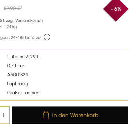
€
1
89,90 €
- 6%
wSt. zzgl. Versandkosten
: 1.24 kg
gbar, 24-48h Lieferzeit
1 Liter = 121,29 €
0.7 Liter
A5001824
Laphroaig
Großbritannien
Produkt Anzahl: Gib den gewünschten We
In den Warenkorb