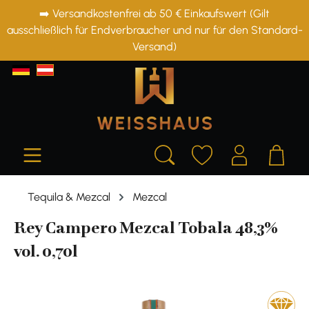
➡️ Versandkostenfrei ab 50 € Einkaufswert (Gilt
alt springen
ausschließlich für Endverbraucher und nur für den Standard-
Versand)
Tequila & Mezcal
Mezcal
Rey Campero Mezcal Tobala 48,3%
vol. 0,70l
Bildergalerie überspringen