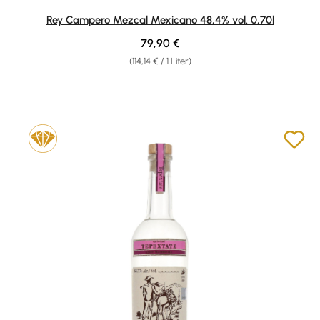
Rey Campero Mezcal Mexicano 48,4% vol. 0,70l
Regulärer Preis:
79,90 €
(114,14 € / 1 Liter)