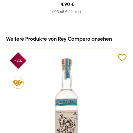
Regulärer Preis:
14,90 €
(100,68 € / 1 Liter)
Produktgalerie überspringen
Weitere Produkte von Rey Campero ansehen
-2%