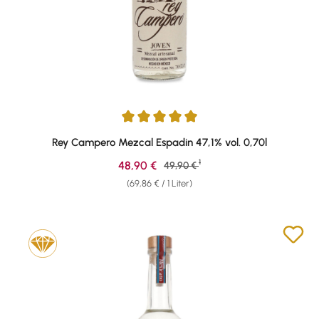
Durchschnittliche Bewertung von 5 von 5 Sternen
Rey Campero Mezcal Espadin 47,1% vol. 0,70l
1
Verkaufspreis:
48,90 €
Regulärer Preis:
49,90 €
(69,86 € / 1 Liter)