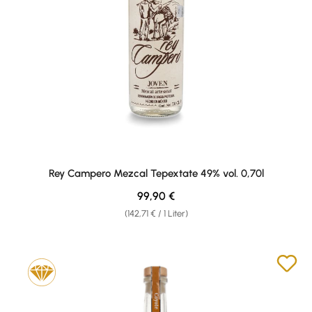
Rey Campero Mezcal Tepextate 49% vol. 0,70l
Regulärer Preis:
99,90 €
(142,71 € / 1 Liter)