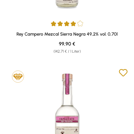
Durchschnittliche Bewertung von 4 von 5 Sternen
Rey Campero Mezcal Sierra Negra 49,2% vol. 0,70l
Regulärer Preis:
99,90 €
(142,71 € / 1 Liter)