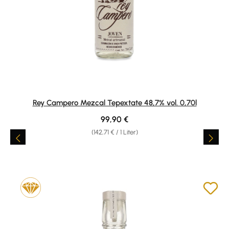
Rey Campero Mezcal Tepextate 48,7% vol. 0,70l
Regulärer Preis:
99,90 €
(142,71 € / 1 Liter)