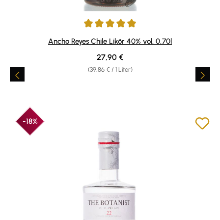
Durchschnittliche Bewertung von 5 von 5 Sternen
Ancho Reyes Chile Likör 40% vol. 0,70l
Regulärer Preis:
27,90 €
(39,86 € / 1 Liter)
-18%