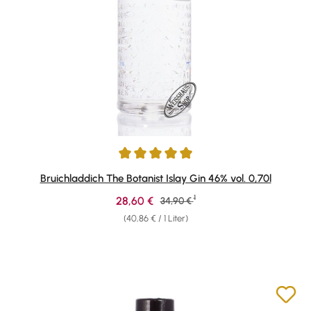
Durchschnittliche Bewertung von 4.89 von 5 Sternen
Bruichladdich The Botanist Islay Gin 46% vol. 0,70l
1
Verkaufspreis:
28,60 €
Regulärer Preis:
34,90 €
(40,86 € / 1 Liter)