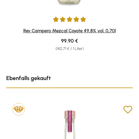
Durchschnittliche Bewertung von 5 von 5 Sternen
Rey Campero Mezcal Coyote 49,8% vol. 0,70l
Regulärer Preis:
99,90 €
(142,71 € / 1 Liter)
Produktgalerie überspringen
Ebenfalls gekauft