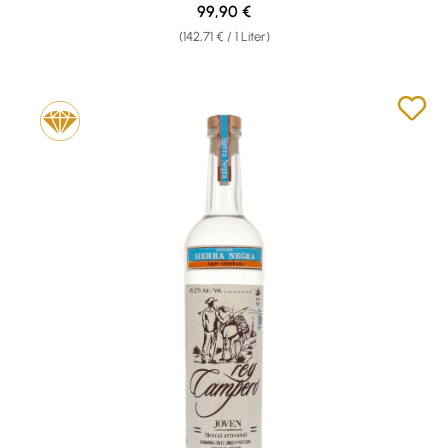
Regulärer Preis:
99,90 €
(142,71 € / 1 Liter)