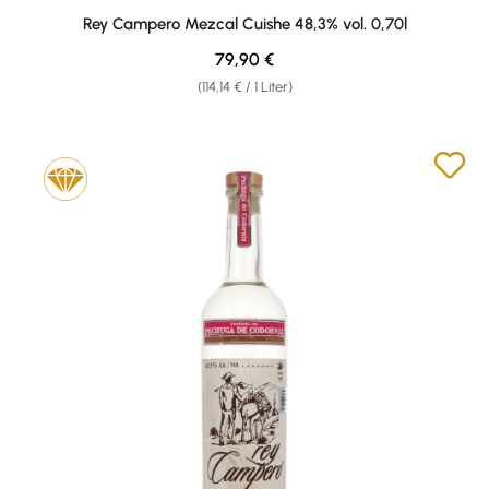
Rey Campero Mezcal Cuishe 48,3% vol. 0,70l
Regulärer Preis:
79,90 €
(114,14 € / 1 Liter)