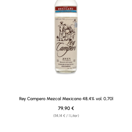
Rey Campero Mezcal Mexicano 48,4% vol. 0,70l
Regulärer Preis:
79,90 €
(114,14 € / 1 Liter)