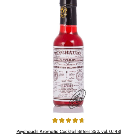
Durchschnittliche Bewertung von 4.83 von 5 Sternen
Peychaud's Aromatic Cocktail Bitters 35% vol. 0,148l