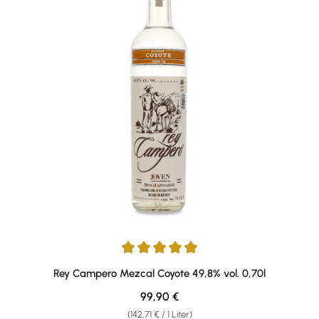
Durchschnittliche Bewertung von 5 von 5 Sternen
Rey Campero Mezcal Coyote 49,8% vol. 0,70l
Regulärer Preis:
99,90 €
(142,71 € / 1 Liter)