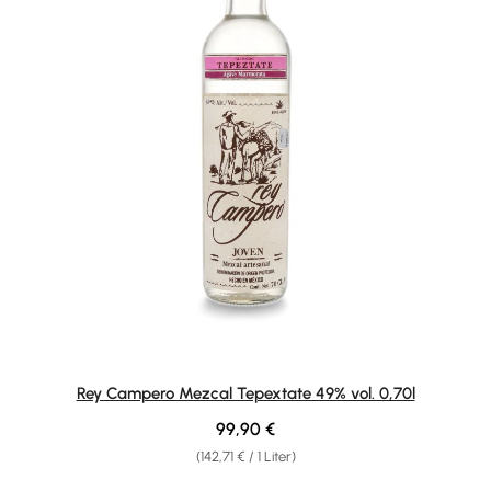
Rey Campero Mezcal Tepextate 49% vol. 0,70l
Regulärer Preis:
99,90 €
(142,71 € / 1 Liter)