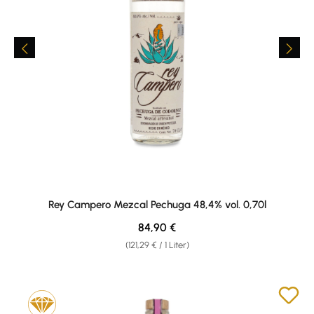
Rey Campero Mezcal Pechuga 48,4% vol. 0,70l
Regulärer Preis:
84,90 €
(121,29 € / 1 Liter)