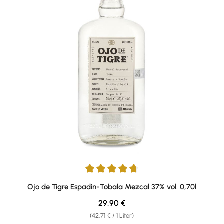
Durchschnittliche Bewertung von 4.7 von 5 Sternen
Ojo de Tigre Espadin-Tobala Mezcal 37% vol. 0,70l
Regulärer Preis:
29,90 €
(42,71 € / 1 Liter)