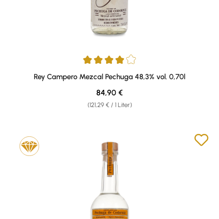
Durchschnittliche Bewertung von 4 von 5 Sternen
Rey Campero Mezcal Pechuga 48,3% vol. 0,70l
Regulärer Preis:
84,90 €
(121,29 € / 1 Liter)