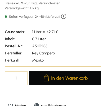
Preise inkl. MwSt. zzgl. Versandkosten
Versandgewicht: 1.17 kg
Sofort verfügbar, 24-48h Lieferzeit
Grundpreis:
1 Liter = 142,71 €
Inhalt:
0.7 Liter
Bestell-Nr.:
A5011255
Hersteller:
Rey Campero
Herkunft:
Mexiko
Produkt Anzahl: Gib den gewünscht
In den Warenkorb
per WhatsApp
Merken