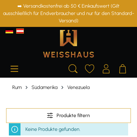
➡️ Versandkostenfrei ab 50 € Einkaufswert (Gilt
alt springen
ausschließlich für Endverbraucher und nur für den Standard-
Versand)
Rum
Südamerika
Venezuela
Produkte filtern
Keine Produkte gefunden.