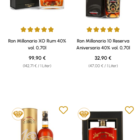
Durchschnittliche Bewertung von 4.93 von 5 Sternen
Durchschnittliche Bewertung v
Ron Millonario XO Rum 40%
Ron Millonario 10 Reserva
vol. 0,70l
Aniversario 40% vol. 0,70l
Regulärer Preis:
Regulärer Preis:
99,90 €
32,90 €
(142,71 € / 1 Liter)
(47,00 € / 1 Liter)