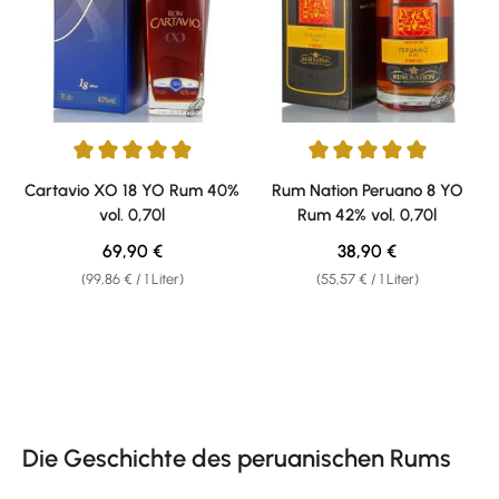
Durchschnittliche Bewertung von 4.92 von 5 Sternen
Durchschnittliche Bewertung v
Cartavio XO 18 YO Rum 40%
Rum Nation Peruano 8 YO
vol. 0,70l
Rum 42% vol. 0,70l
Regulärer Preis:
Regulärer Preis:
69,90 €
38,90 €
(99,86 € / 1 Liter)
(55,57 € / 1 Liter)
Die Geschichte des peruanischen Rums