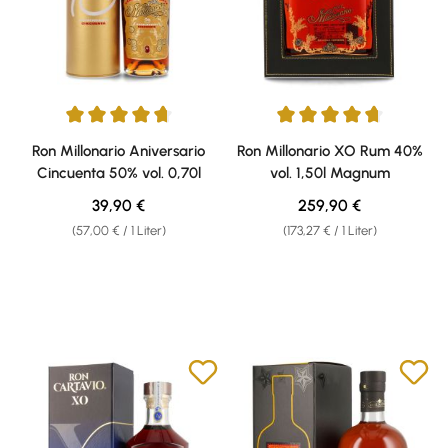
Durchschnittliche Bewertung von 4.86 von 5 Sternen
Durchschnittliche Bewertung v
Ron Millonario Aniversario
Ron Millonario XO Rum 40%
Cincuenta 50% vol. 0,70l
vol. 1,50l Magnum
Regulärer Preis:
Regulärer Preis:
39,90 €
259,90 €
(57,00 € / 1 Liter)
(173,27 € / 1 Liter)