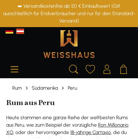
➡️ Versandkostenfrei ab 50 € Einkaufswert (Gilt
alt springen
ausschließlich für Endverbraucher und nur für den Standard-
Versand)
Rum
Südamerika
Peru
Rum aus Peru
Heute stammen eine ganze Reihe der weltbesten Rums
aus Peru, wie zum Beispiel der vorzügliche
Ron Millonario
XO
, oder der hervorragende
18-jährige Cartavio
, die du