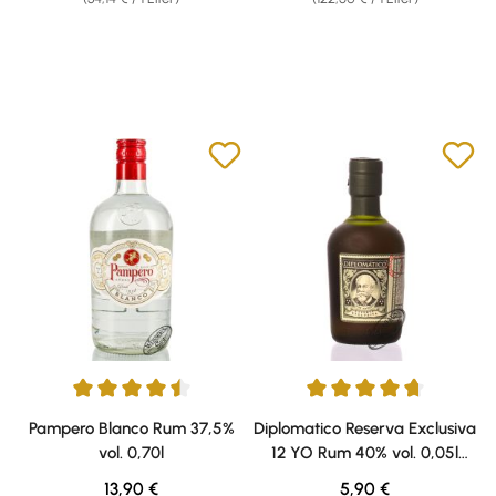
Durchschnittliche Bewertung von 4.5 von 5 Sternen
Durchschnittliche Bewertung v
Pampero Blanco Rum 37,5%
Diplomatico Reserva Exclusiva
vol. 0,70l
12 YO Rum 40% vol. 0,05l
Miniatur
Regulärer Preis:
Regulärer Preis:
13,90 €
5,90 €