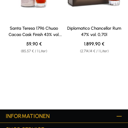
Santa Teresa 1796 Chuao
Diplomatico Chancellor Rum
Cacao Cask Finish 43% vol.
47% vol. 0,70l
0,70l
Regulärer Preis:
Regulärer Preis:
59,90 €
1.899,90 €
(85,57 € / 1 Liter)
(2.714,14 € / 1 Liter)
INFORMATIONEN