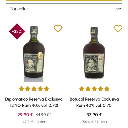
-33%
Durchschnittliche Bewertung von 4.9 von 5 Sternen
Durchschnittliche Bewertung vo
Diplomatico Reserva Exclusiva
Botucal Reserva Exclusiva
12 YO Rum 40% vol. 0,70l
Rum 40% vol. 0,70l
1
Verkaufspreis:
Regulärer Preis:
29,90 €
Regulärer Preis:
37,90 €
44,90 €
(42,71 € / 1 Liter)
(54,14 € / 1 Liter)