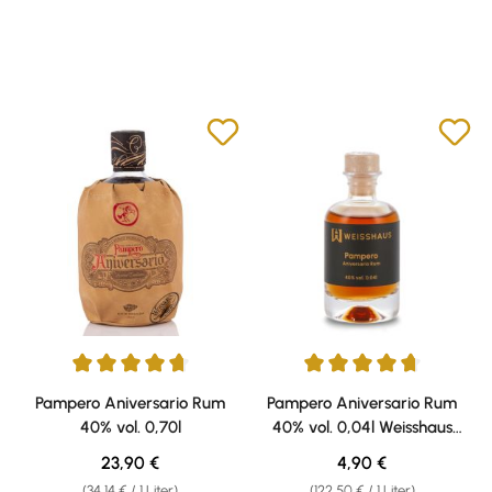
Durchschnittliche Bewertung von 4.67 von 5 Sternen
Durchschnittliche Bewertung v
Pampero Aniversario Rum
Pampero Aniversario Rum
40% vol. 0,70l
40% vol. 0,04l Weisshaus
Sample
Regulärer Preis:
Regulärer Preis:
23,90 €
4,90 €
(34,14 € / 1 Liter)
(122,50 € / 1 Liter)