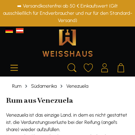
➡️ Versandkostenfrei ab 50 € Einkaufswert (Gilt
alt springen
ausschließlich für Endverbraucher und nur für den Standard-
Versand)
Rum
Südamerika
Venezuela
Rum aus Venezuela
Venezuela ist das einzige Land, in dem es nicht gestattet
ist, die Verdunstungsverluste bei der Reifung (angel's
share) wieder aufzufüllen.