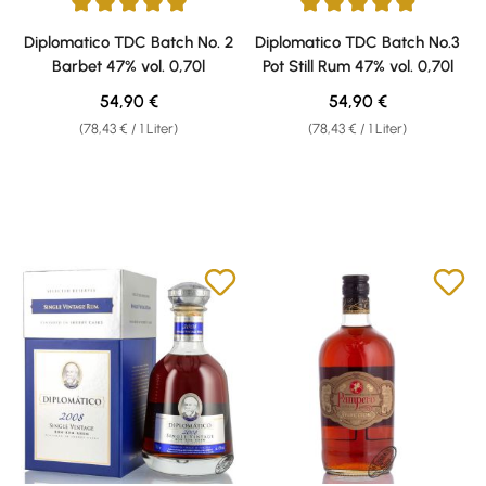
Durchschnittliche Bewertung von 5 von 5 Sternen
Durchschnittliche Bewertung v
Diplomatico TDC Batch No. 2
Diplomatico TDC Batch No.3
Barbet 47% vol. 0,70l
Pot Still Rum 47% vol. 0,70l
Regulärer Preis:
Regulärer Preis:
54,90 €
54,90 €
(78,43 € / 1 Liter)
(78,43 € / 1 Liter)