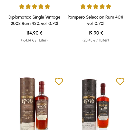
Durchschnittliche Bewertung von 5 von 5 Sternen
Durchschnittliche Bewertung v
Diplomatico Single Vintage
Pampero Seleccion Rum 40%
2008 Rum 43% vol. 0,70l
vol. 0,70l
Regulärer Preis:
Regulärer Preis:
114,90 €
19,90 €
(164,14 € / 1 Liter)
(28,43 € / 1 Liter)