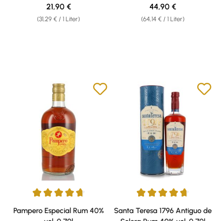
Regulärer Preis:
Regulärer Preis:
21,90 €
44,90 €
(31,29 € / 1 Liter)
(64,14 € / 1 Liter)
Durchschnittliche Bewertung von 4.67 von 5 Sternen
Durchschnittliche Bewertung v
Pampero Especial Rum 40%
Santa Teresa 1796 Antiguo de