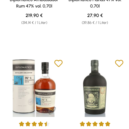
Rum 47% vol. 0,70l
0,70l
Regulärer Preis:
Regulärer Preis:
219,90 €
27,90 €
(314,14 € / 1 Liter)
(39,86 € / 1 Liter)