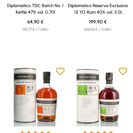
Durchschnittliche Bewertung von 4.56 von 5 Sternen
Durchschnittliche Bewertung v
Diplomatico TDC Batch No. 1
Diplomatico Reserva Exclusiva
Kettle 47% vol. 0,70l
12 YO Rum 40% vol. 3,0l
Doppelmagnum
Regulärer Preis:
Regulärer Preis:
64,90 €
199,90 €
(92,71 € / 1 Liter)
(66,63 € / 1 Liter)