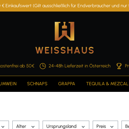
 € Einkaufswert (Gilt ausschließlich für Endverbraucher und nu
ostenfrei ab 50€
24-48h Lieferzeit in Österreich
P
AUMWEIN
SCHNAPS
GRAPPA
TEQUILA & MEZCAL
Alter
Ursprungsland
Preis
B