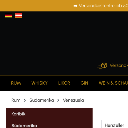
➡️ Versandkostenfrei ab 50
springen
Zur Hauptnavigation springen
Versandk
RUM
WHISKY
LIKÖR
GIN
WEIN & SCH
Rum
Südamerika
Venezuela
Karibik
Hersteller
Südamerika