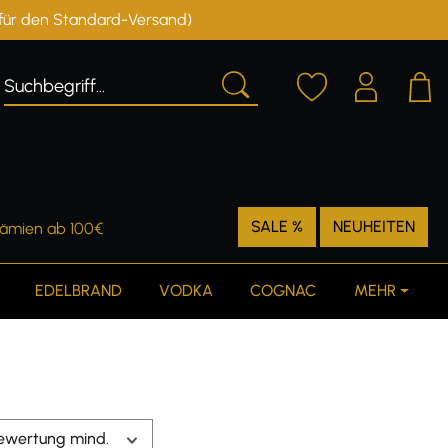
r für den Standard-Versand)
Deutschland
Österreich
SALE %
NEUHEITEN
rämien ab 100€
EDELBRAND
VODKA
COGNAC
MEHR
ewertung mind.