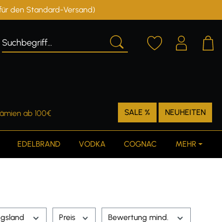
r für den Standard-Versand)
Deutschland
Österreich
SALE %
NEUHEITEN
rämien ab 100€
EDELBRAND
VODKA
COGNAC
MEHR
ngsland
Preis
Bewertung mind.