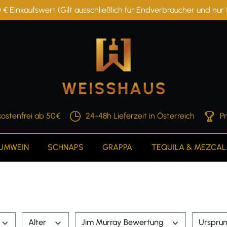
 € Einkaufswert (Gilt ausschließlich für Endverbraucher und nu
ostenfrei ab 50€
24-48h Lieferzeit in Österreich
P
AUMWEIN
SCHNAPS
GRAPPA
TEQUILA & MEZCAL
Alter
Jim Murray Bewertung
Urspru