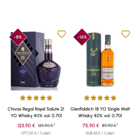
-8%
-16%
Durchschnittliche Bewertung von 4.91 von 5 Sternen
Durchschnittliche Bewertung v
Chivas Regal Royal Salute 21
Glenfiddich 18 YO Single Malt
YO Whisky 40% vol. 0,70l
Whisky 40% vol. 0,70l
1
1
Verkaufspreis:
Verkaufspreis:
123,90 €
Regulärer Preis:
75,90 €
Regulärer Preis:
134,90 €
89,90 €
(177,00 € / 1 Liter)
(108,43 € / 1 Liter)