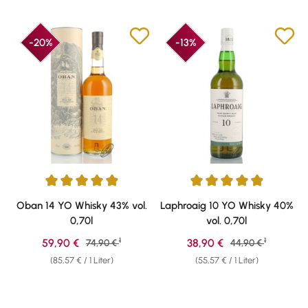
-20%
-13%
Durchschnittliche Bewertung von 4.88 von 5 Sternen
Durchschnittliche Bewertung vo
Oban 14 YO Whisky 43% vol.
Laphroaig 10 YO Whisky 40%
0,70l
vol. 0,70l
1
1
Verkaufspreis:
Verkaufspreis:
59,90 €
Regulärer Preis:
38,90 €
Regulärer Preis:
74,90 €
44,90 €
(85,57 € / 1 Liter)
(55,57 € / 1 Liter)