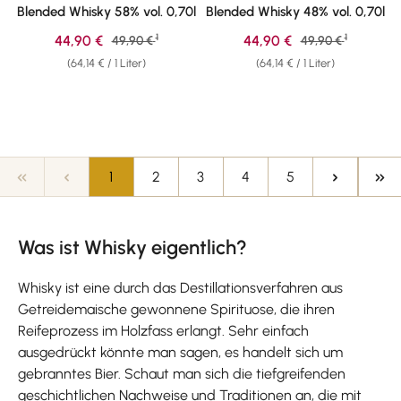
Blended Whisky 58% vol. 0,70l
Blended Whisky 48% vol. 0,70l
1
1
Verkaufspreis:
Verkaufspreis:
44,90 €
Regulärer Preis:
44,90 €
Regulärer Preis:
49,90 €
49,90 €
(64,14 € / 1 Liter)
(64,14 € / 1 Liter)
Seite
Seite
Seite
Seite
Seite
1
2
3
4
5
Was ist Whisky eigentlich?
Whisky ist eine durch das Destillationsverfahren aus
Getreidemaische gewonnene Spirituose, die ihren
Reifeprozess im Holzfass erlangt. Sehr einfach
ausgedrückt könnte man sagen, es handelt sich um
gebranntes Bier. Schaut man sich die tiefgreifenden
geschichtlichen Nachweise und Traditionen an, die mit