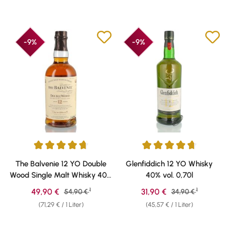
-9%
-9%
Durchschnittliche Bewertung von 4.86 von 5 Sternen
Durchschnittliche Bewertung v
The Balvenie 12 YO Double
Glenfiddich 12 YO Whisky
Wood Single Malt Whisky 40%
40% vol. 0,70l
vol. 0,70l
1
1
Verkaufspreis:
Verkaufspreis:
49,90 €
Regulärer Preis:
31,90 €
Regulärer Preis:
54,90 €
34,90 €
(71,29 € / 1 Liter)
(45,57 € / 1 Liter)