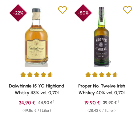
-22%
-50%
Durchschnittliche Bewertung von 4.82 von 5 Sternen
Durchschnittliche Bewertung v
Dalwhinnie 15 YO Highland
Proper No. Twelve Irish
Whisky 43% vol. 0,70l
Whiskey 40% vol. 0,70l
1
1
Verkaufspreis:
Verkaufspreis:
34,90 €
Regulärer Preis:
19,90 €
Regulärer Preis:
44,90 €
39,90 €
(49,86 € / 1 Liter)
(28,43 € / 1 Liter)