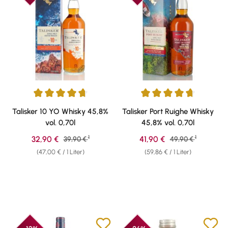
Durchschnittliche Bewertung von 4.78 von 5 Sternen
Durchschnittliche Bewertung v
Talisker 10 YO Whisky 45,8%
Talisker Port Ruighe Whisky
vol. 0,70l
45,8% vol. 0,70l
1
1
Verkaufspreis:
Verkaufspreis:
32,90 €
Regulärer Preis:
41,90 €
Regulärer Preis:
39,90 €
49,90 €
(47,00 € / 1 Liter)
(59,86 € / 1 Liter)