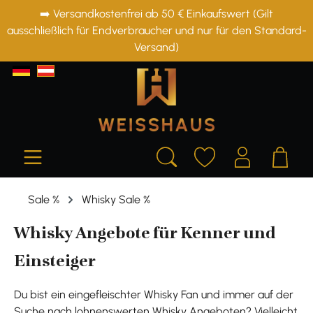
➡️ Versandkostenfrei ab 50 € Einkaufswert (Gilt
alt springen
ausschließlich für Endverbraucher und nur für den Standard-
Versand)
Sale %
Whisky Sale %
Whisky Angebote für Kenner und
Einsteiger
Du bist ein eingefleischter Whisky Fan und immer auf der
Suche nach lohnenswerten Whisky Angeboten? Vielleicht