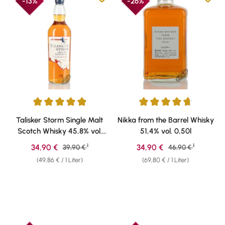
-13%
-26%
Durchschnittliche Bewertung von 4.88 von 5 Sternen
Durchschnittliche Bewertung v
Talisker Storm Single Malt
Nikka from the Barrel Whisky
Scotch Whisky 45,8% vol.
51,4% vol. 0,50l
0,70l
1
1
Verkaufspreis:
Verkaufspreis:
34,90 €
Regulärer Preis:
34,90 €
Regulärer Preis:
39,90 €
46,90 €
(49,86 € / 1 Liter)
(69,80 € / 1 Liter)