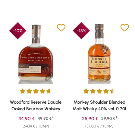
-10%
-13%
Durchschnittliche Bewertung von 4.83 von 5 Sternen
Durchschnittliche Bewertung v
Woodford Reserve Double
Monkey Shoulder Blended
Oaked Bourbon Whiskey
Malt Whisky 40% vol. 0,70l
43,2% vol. 0,70l
1
1
Verkaufspreis:
Verkaufspreis:
44,90 €
Regulärer Preis:
25,90 €
Regulärer Preis:
49,90 €
29,90 €
(64,14 € / 1 Liter)
(37,00 € / 1 Liter)