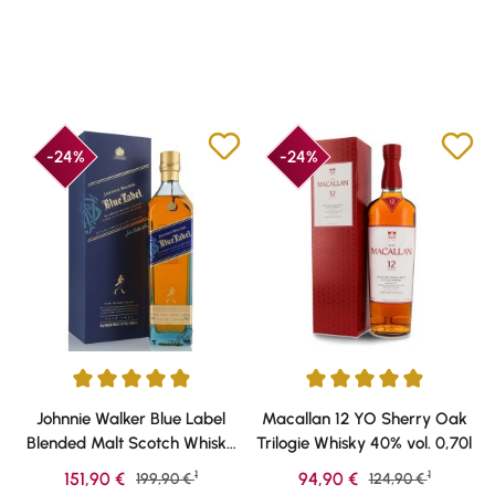
-24%
-24%
Durchschnittliche Bewertung von 4.93 von 5 Sternen
Durchschnittliche Bewertung vo
Johnnie Walker Blue Label
Macallan 12 YO Sherry Oak
Blended Malt Scotch Whisky
Trilogie Whisky 40% vol. 0,70l
40% vol. 0,70l
1
1
Verkaufspreis:
Verkaufspreis:
151,90 €
Regulärer Preis:
94,90 €
Regulärer Preis:
199,90 €
124,90 €