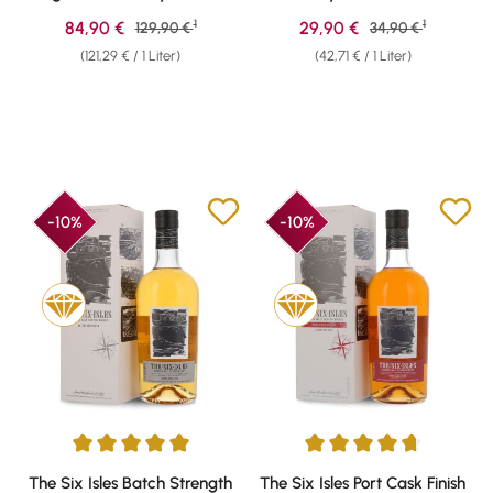
0,70l
1
1
Verkaufspreis:
Verkaufspreis:
84,90 €
Regulärer Preis:
29,90 €
Regulärer Preis:
129,90 €
34,90 €
(121,29 € / 1 Liter)
(42,71 € / 1 Liter)
-10%
-10%
Durchschnittliche Bewertung von 5 von 5 Sternen
Durchschnittliche Bewertung v
The Six Isles Batch Strength
The Six Isles Port Cask Finish