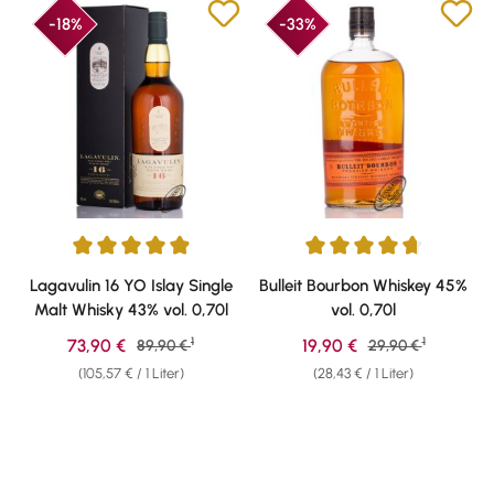
-18%
-33%
Durchschnittliche Bewertung von 4.95 von 5 Sternen
Durchschnittliche Bewertung v
Lagavulin 16 YO Islay Single
Bulleit Bourbon Whiskey 45%
Malt Whisky 43% vol. 0,70l
vol. 0,70l
1
1
Verkaufspreis:
Verkaufspreis:
73,90 €
Regulärer Preis:
19,90 €
Regulärer Preis:
89,90 €
29,90 €
(105,57 € / 1 Liter)
(28,43 € / 1 Liter)