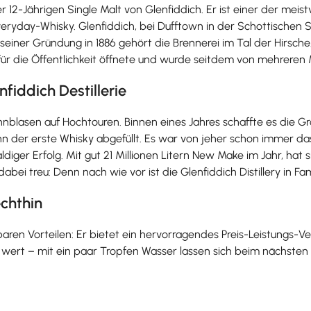
 12-Jährigen Single Malt von Glenfiddich. Er ist einer der meis
eryday-Whisky. Glenfiddich, bei Dufftown in der Schottischen Spey
 seiner Gründung in 1886 gehört die Brennerei im Tal der Hirsche
für die Öffentlichkeit öffnete und wurde seitdem von mehreren 
fiddich Destillerie
nnblasen auf Hochtouren. Binnen eines Jahres schaffte es die Gr
n der erste Whisky abgefüllt. Es war von jeher schon immer da
diger Erfolg. Mit gut 21 Millionen Litern New Make im Jahr, hat 
ei treu: Denn nach wie vor ist die Glenfiddich Distillery in Fam
echthin
ren Vorteilen: Er bietet ein hervorragendes Preis-Leistungs-Ve
wert – mit ein paar Tropfen Wasser lassen sich beim nächsten