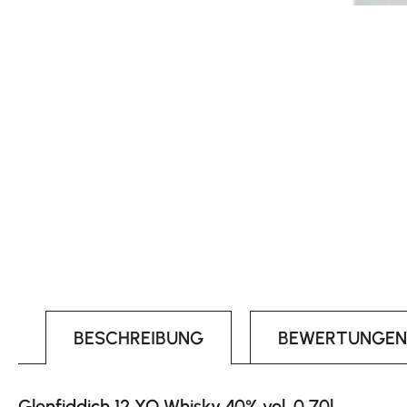
BESCHREIBUNG
BEWERTUNGEN
Glenfiddich 12 YO Whisky 40% vol. 0,70l