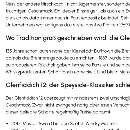
Nein, der andere Hirschkopf - nicht Jägermeister, sondern der
fruchtigen Geschmack. Ein idealer Einsteiger- als auch ein Ev
die sich bis dato immer noch in Familienbesitz befindet. Seit
Unternehmen war übrigens das erste, das ihre Pforten 1969 
Wo Tradition groß geschrieben wird: die Glen
135 Jahre schon laufen nahe der Kleinstadt Dufftown die Bre
damals das Brennereigebäude zu errichten - 1887 wurde dan
zu produzieren. Rückhalt gaben ihm seine Familie und sein bal
Whiskyproduzenten Schottlands entwickelt. Und bleibt sich dab
Glenfiddich 12: der Speyside-Klassiker schl
Der Glenfiddich 12 überzeugt mit mindestens zwei unschlagba
Geschmack. Zwar nicht zwingend nötig, aber einen Versuch 
dieser beliebte Schotte regelmäßig Preise abräumt:
2017: Master Award bei den Scotch Whisky Masters