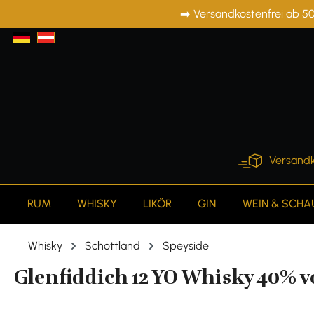
➡️ Versandkostenfrei ab 50
springen
Zur Hauptnavigation springen
Versandk
RUM
WHISKY
LIKÖR
GIN
WEIN & SCH
Whisky
Schottland
Speyside
Glenfiddich 12 YO Whisky 40% vol