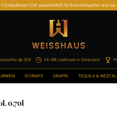
 € Einkaufswert (Gilt ausschließlich für Endverbraucher und nu
ostenfrei ab 50€
24-48h Lieferzeit in Österreich
P
AUMWEIN
SCHNAPS
GRAPPA
TEQUILA & MEZCAL
. 0,70l