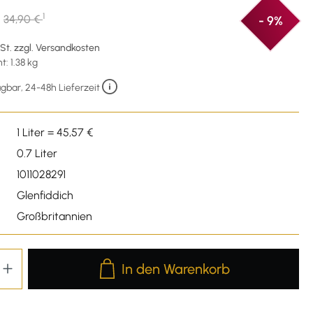
1
34,90 €
- 9%
wSt. zzgl. Versandkosten
: 1.38 kg
gbar, 24-48h Lieferzeit
1 Liter = 45,57 €
0.7 Liter
1011028291
Glenfiddich
Großbritannien
Produkt Anzahl: Gib den gewünschten We
In den Warenkorb