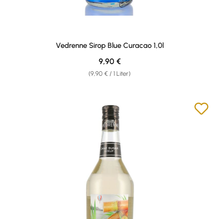
Vedrenne Sirop Blue Curacao 1,0l
Regulärer Preis:
9,90 €
(9,90 € / 1 Liter)