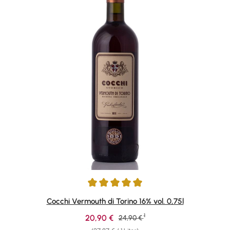
Durchschnittliche Bewertung von 4.94 von 5 Sternen
Cocchi Vermouth di Torino 16% vol. 0,75l
1
Verkaufspreis:
20,90 €
Regulärer Preis:
24,90 €