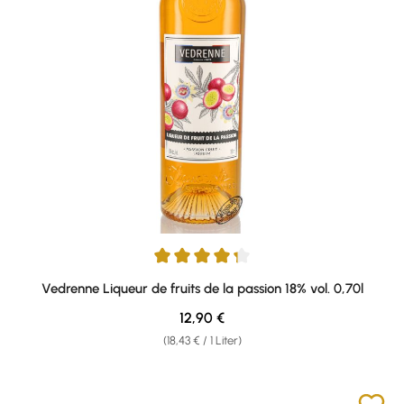
Durchschnittliche Bewertung von 4.33 von 5 Sternen
Vedrenne Liqueur de fruits de la passion 18% vol. 0,70l
Regulärer Preis:
12,90 €
(18,43 € / 1 Liter)