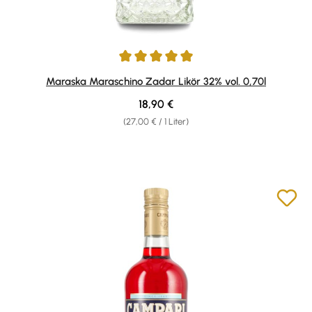
Durchschnittliche Bewertung von 5 von 5 Sternen
Maraska Maraschino Zadar Likör 32% vol. 0,70l
Regulärer Preis:
18,90 €
(27,00 € / 1 Liter)