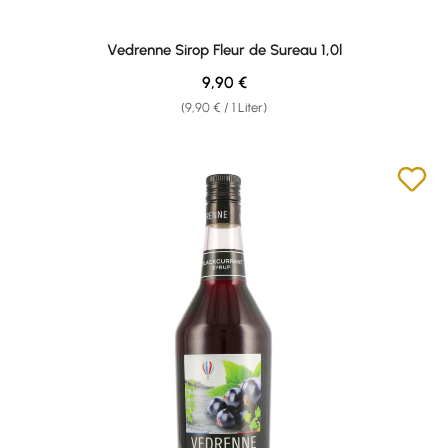
Vedrenne Sirop Fleur de Sureau 1,0l
Regulärer Preis:
9,90 €
(9,90 € / 1 Liter)