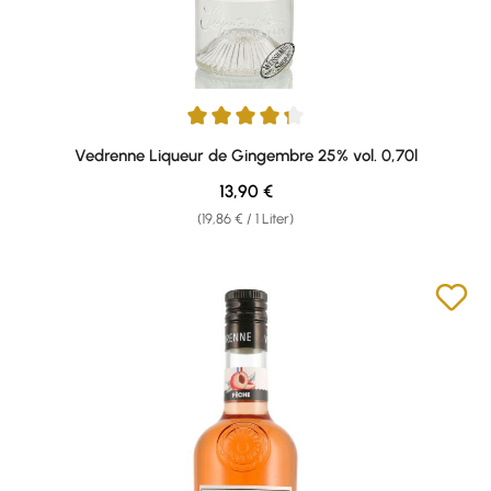
Durchschnittliche Bewertung von 4.33 von 5 Sternen
Vedrenne Liqueur de Gingembre 25% vol. 0,70l
Regulärer Preis:
13,90 €
(19,86 € / 1 Liter)