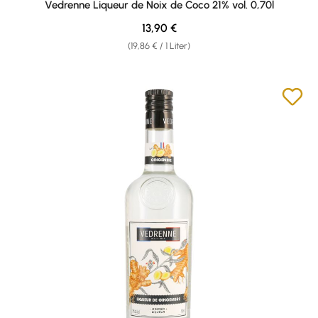
Vedrenne Liqueur de Noix de Coco 21% vol. 0,70l
Regulärer Preis:
13,90 €
(19,86 € / 1 Liter)