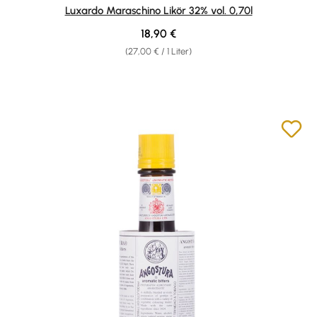
Durchschnittliche Bewertung von 4.81 von 5 Sternen
Luxardo Maraschino Likör 32% vol. 0,70l
Regulärer Preis:
18,90 €
(27,00 € / 1 Liter)