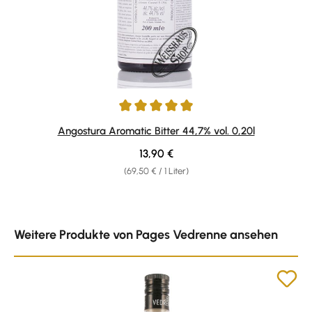
Durchschnittliche Bewertung von 4.94 von 5 Sternen
Angostura Aromatic Bitter 44,7% vol. 0,20l
Regulärer Preis:
13,90 €
(69,50 € / 1 Liter)
Produktgalerie überspringen
Weitere Produkte von Pages Vedrenne ansehen