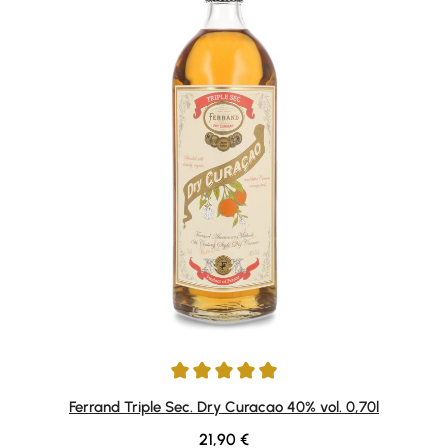
Durchschnittliche Bewertung von 4.95 von 5 Sternen
Ferrand Triple Sec. Dry Curacao 40% vol. 0,70l
Regulärer Preis:
21,90 €