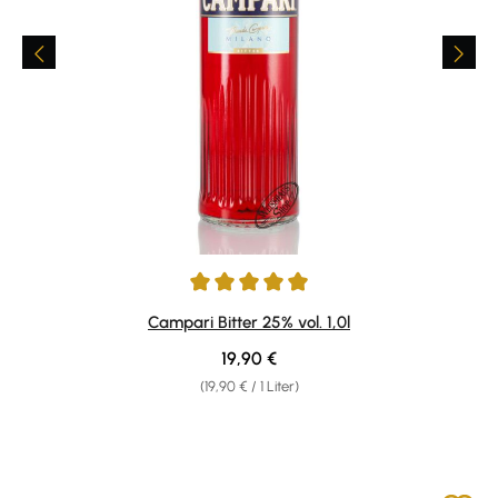
Durchschnittliche Bewertung von 4.92 von 5 Sternen
Campari Bitter 25% vol. 1,0l
Regulärer Preis:
19,90 €
(19,90 € / 1 Liter)