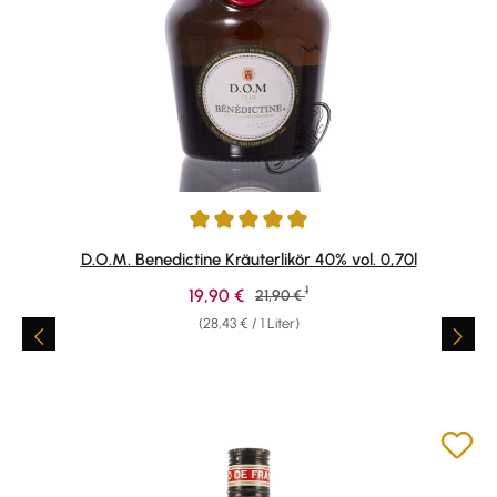
Durchschnittliche Bewertung von 4.95 von 5 Sternen
D.O.M. Benedictine Kräuterlikör 40% vol. 0,70l
1
Verkaufspreis:
19,90 €
Regulärer Preis:
21,90 €
(28,43 € / 1 Liter)