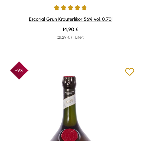
Durchschnittliche Bewertung von 4.8 von 5 Sternen
Escorial Grün Kräuterlikör 56% vol. 0,70l
Regulärer Preis:
14,90 €
(21,29 € / 1 Liter)
-9%