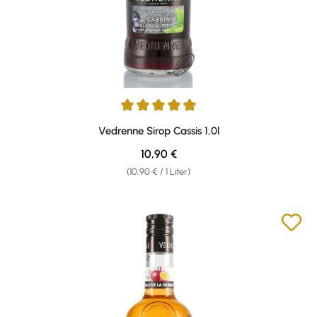
Durchschnittliche Bewertung von 5 von 5 Sternen
Vedrenne Sirop Cassis 1,0l
Regulärer Preis:
10,90 €
(10,90 € / 1 Liter)