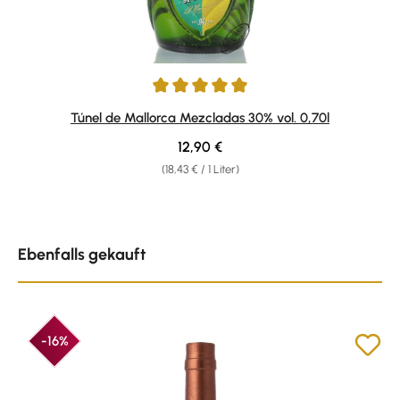
Durchschnittliche Bewertung von 5 von 5 Sternen
Túnel de Mallorca Mezcladas 30% vol. 0,70l
Regulärer Preis:
12,90 €
(18,43 € / 1 Liter)
Produktgalerie überspringen
Ebenfalls gekauft
-16%