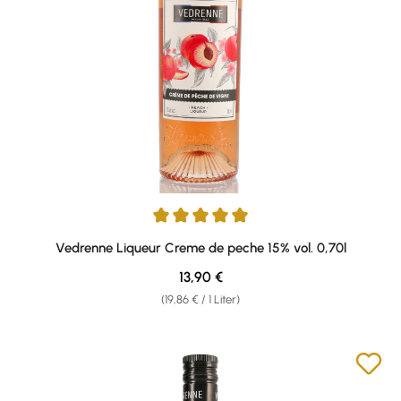
Durchschnittliche Bewertung von 5 von 5 Sternen
Vedrenne Liqueur Creme de peche 15% vol. 0,70l
Regulärer Preis:
13,90 €
(19,86 € / 1 Liter)