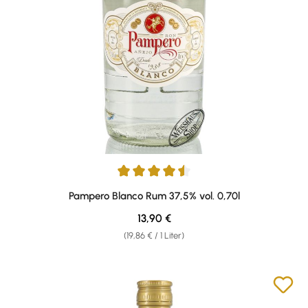
Durchschnittliche Bewertung von 4.5 von 5 Sternen
Pampero Blanco Rum 37,5% vol. 0,70l
Regulärer Preis:
13,90 €
(19,86 € / 1 Liter)