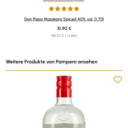
Durchschnittliche Bewertung von 4.89 von 5 Sternen
Don Papa Masskara Spiced 40% vol. 0,70l
Regulärer Preis:
31,90 €
(45,57 € / 1 Liter)
Produktgalerie überspringen
Weitere Produkte von Pampero ansehen