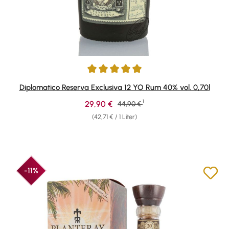
Durchschnittliche Bewertung von 4.9 von 5 Sternen
Diplomatico Reserva Exclusiva 12 YO Rum 40% vol. 0,70l
1
Verkaufspreis:
29,90 €
Regulärer Preis:
44,90 €
(42,71 € / 1 Liter)
-11%