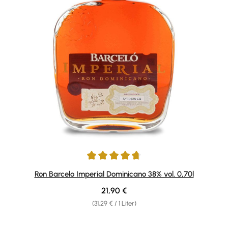
Durchschnittliche Bewertung von 4.85 von 5 Sternen
Ron Barcelo Imperial Dominicano 38% vol. 0,70l
Regulärer Preis:
21,90 €
(31,29 € / 1 Liter)