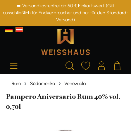
➡️ Versandkostenfrei ab 50 € Einkaufswert (Gilt
alt springen
ausschließlich für Endverbraucher und nur für den Standard-
Versand)
Rum
Südamerika
Venezuela
Pampero Aniversario Rum 40% vol.
0,70l
Bildergalerie überspringen