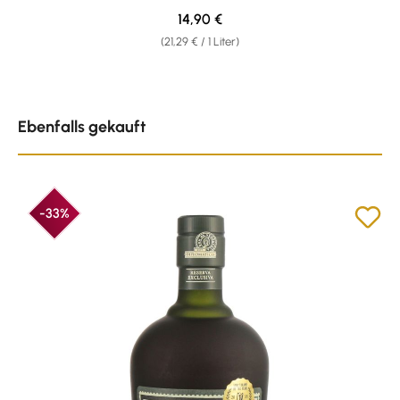
Regulärer Preis:
14,90 €
(21,29 € / 1 Liter)
Produktgalerie überspringen
Ebenfalls gekauft
-33%