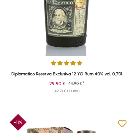
Durchschnittliche Bewertung von 4.9 von 5 Sternen
Diplomatico Reserva Exclusiva 12 YO Rum 40% vol. 0,70l
1
Verkaufspreis:
29,90 €
Regulärer Preis:
44,90 €
(42,71 € / 1 Liter)
-11%