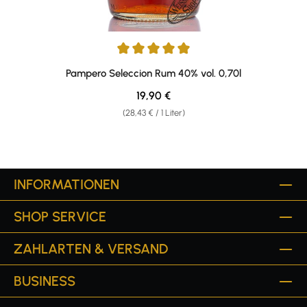
Durchschnittliche Bewertung von 5 von 5 Sternen
Pampero Seleccion Rum 40% vol. 0,70l
Regulärer Preis:
19,90 €
(28,43 € / 1 Liter)
INFORMATIONEN
SHOP SERVICE
ZAHLARTEN & VERSAND
BUSINESS