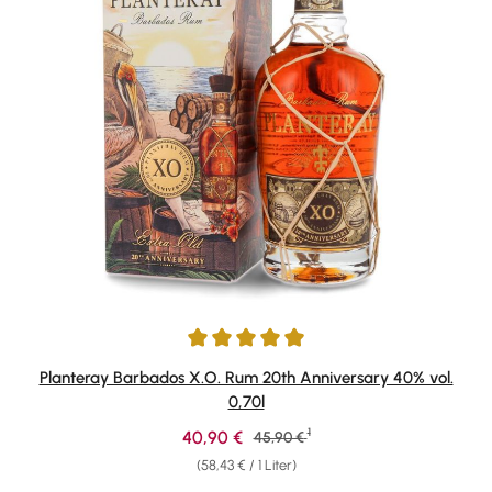
Durchschnittliche Bewertung von 4.91 von 5 Sternen
Planteray Barbados X.O. Rum 20th Anniversary 40% vol.
0,70l
1
Verkaufspreis:
40,90 €
Regulärer Preis:
45,90 €
(58,43 € / 1 Liter)