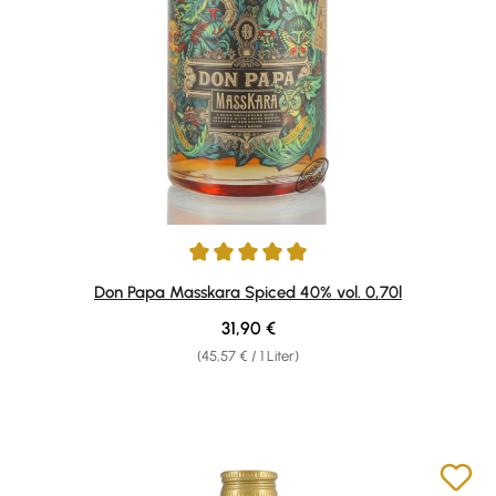
Durchschnittliche Bewertung von 4.89 von 5 Sternen
Don Papa Masskara Spiced 40% vol. 0,70l
Regulärer Preis:
31,90 €
(45,57 € / 1 Liter)