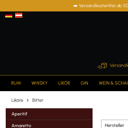
➡️ Versandkostenfrei ab 50
springen
Zur Hauptnavigation springen
Versandk
RUM
WHISKY
LIKÖR
GIN
WEIN & SCH
Liköre
Bitter
Aperitif
Hersteller
Amaretto