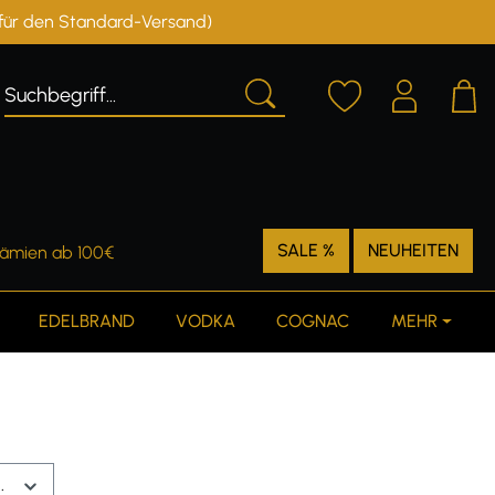
r für den Standard-Versand)
Deutschland
Österreich
SALE %
NEUHEITEN
rämien ab 100€
EDELBRAND
VODKA
COGNAC
MEHR
.