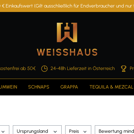
 € Einkaufswert (Gilt ausschließlich für Endverbraucher und nu
ostenfrei ab 50€
24-48h Lieferzeit in Österreich
P
AUMWEIN
SCHNAPS
GRAPPA
TEQUILA & MEZCAL
Ursprungsland
Preis
Bewertung mind