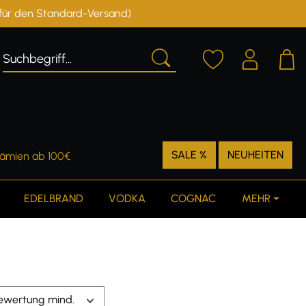
r für den Standard-Versand)
Deutschland
Österreich
SALE %
NEUHEITEN
rämien ab 100€
EDELBRAND
VODKA
COGNAC
MEHR
ewertung mind.