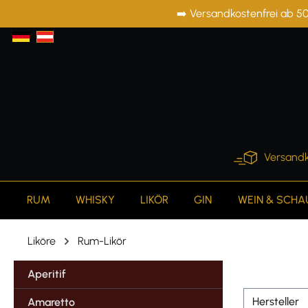
➡️ Versandkostenfrei ab 50
springen
Zur Hauptnavigation springen
Versandk
RUM
WHISKY
LIKÖR
GIN
WEIN & SCH
Liköre
Rum-Likör
Aperitif
Hersteller
Amaretto