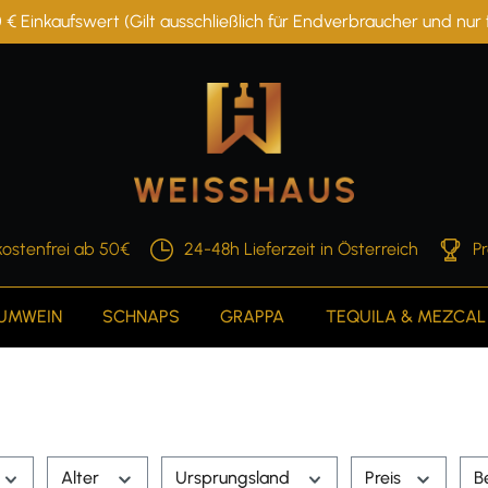
 € Einkaufswert (Gilt ausschließlich für Endverbraucher und nu
ostenfrei ab 50€
24-48h Lieferzeit in Österreich
P
AUMWEIN
SCHNAPS
GRAPPA
TEQUILA & MEZCAL
Alter
Ursprungsland
Preis
B