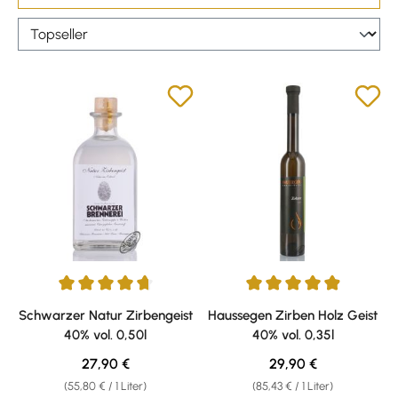
Durchschnittliche Bewertung von 4.65 von 5 Sternen
Durchschnittliche Bewertung v
Schwarzer Natur Zirbengeist
Haussegen Zirben Holz Geist
40% vol. 0,50l
40% vol. 0,35l
Regulärer Preis:
Regulärer Preis:
27,90 €
29,90 €
(55,80 € / 1 Liter)
(85,43 € / 1 Liter)