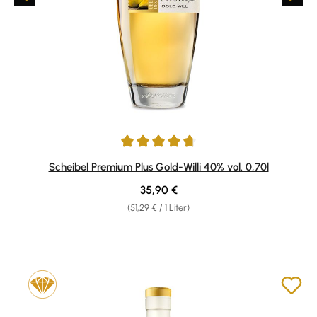
Durchschnittliche Bewertung von 4.84 von 5 Sternen
Scheibel Premium Plus Gold-Willi 40% vol. 0,70l
Regulärer Preis:
35,90 €
(51,29 € / 1 Liter)