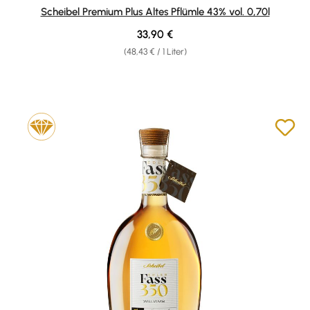
Durchschnittliche Bewertung von 4.9 von 5 Sternen
Scheibel Premium Plus Altes Pflümle 43% vol. 0,70l
Regulärer Preis:
33,90 €
(48,43 € / 1 Liter)