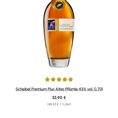
Durchschnittliche Bewertung von 4.9 von 5 Sternen
Scheibel Premium Plus Altes Pflümle 43% vol. 0,70l
Regulärer Preis:
33,90 €
(48,43 € / 1 Liter)