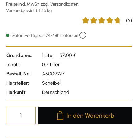
Preise inkl. MwSt. zzgl. Versandkosten
Versandgewicht: 1.56 kg
(6)
Durchschnittliche Bewert
Sofort verfügbar, 24-48h Lieferzeit
Grundpreis:
1 Liter = 57,00 €
Inhalt:
0.7 Liter
Bestell-Nr.:
A5009927
Hersteller:
Scheibel
Herkunft:
Deutschland
Produkt Anzahl: Gib den gewünscht
In den Warenkorb