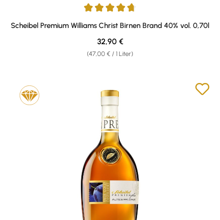
Durchschnittliche Bewertung von 4.69 von 5 Sternen
Scheibel Premium Williams Christ Birnen Brand 40% vol. 0,70l
Regulärer Preis:
32,90 €
(47,00 € / 1 Liter)