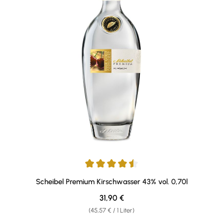
Durchschnittliche Bewertung von 4.44 von 5 Sternen
Scheibel Premium Kirschwasser 43% vol. 0,70l
Regulärer Preis:
31,90 €
(45,57 € / 1 Liter)