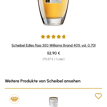
Durchschnittliche Bewertung von 4.71 von 5 Sternen
Scheibel Edles Fass 350 Williams Brand 40% vol. 0,70l
Regulärer Preis:
52,90 €
(75,57 € / 1 Liter)
Produktgalerie überspringen
Weitere Produkte von Scheibel ansehen