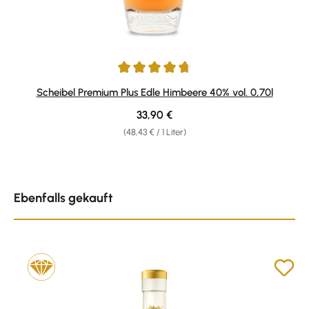
Durchschnittliche Bewertung von 4.82 von 5 Sternen
Scheibel Premium Plus Edle Himbeere 40% vol. 0,70l
Regulärer Preis:
33,90 €
(48,43 € / 1 Liter)
Produktgalerie überspringen
Ebenfalls gekauft