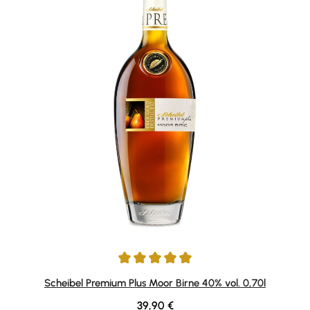
Durchschnittliche Bewertung von 4.93 von 5 Sternen
Scheibel Premium Plus Moor Birne 40% vol. 0,70l
Regulärer Preis:
39,90 €