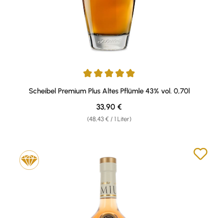
Durchschnittliche Bewertung von 4.9 von 5 Sternen
Scheibel Premium Plus Altes Pflümle 43% vol. 0,70l
Regulärer Preis:
33,90 €
(48,43 € / 1 Liter)