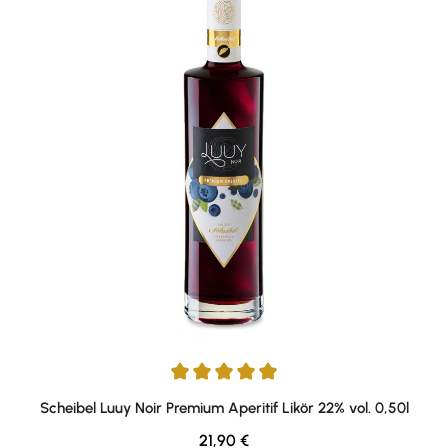
Durchschnittliche Bewertung von 5 von 5 Sternen
Scheibel Luuy Noir Premium Aperitif Likör 22% vol. 0,50l
Regulärer Preis:
21,90 €