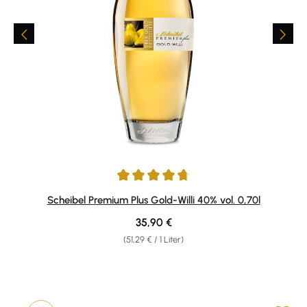
Durchschnittliche Bewertung von 4.84 von 5 Sternen
Scheibel Premium Plus Gold-Willi 40% vol. 0,70l
Regulärer Preis:
35,90 €
(51,29 € / 1 Liter)