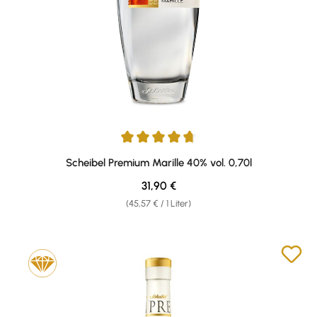
Durchschnittliche Bewertung von 4.65 von 5 Sternen
Scheibel Premium Marille 40% vol. 0,70l
Regulärer Preis:
31,90 €
(45,57 € / 1 Liter)