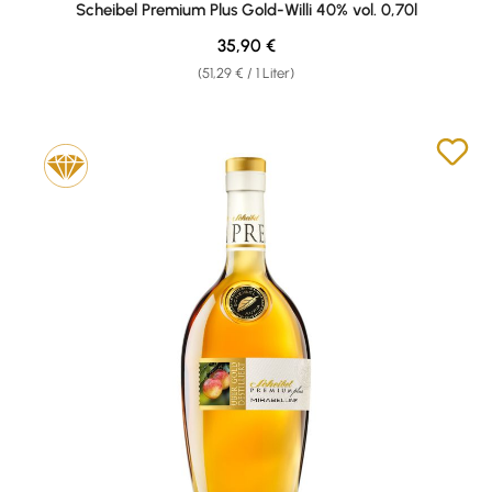
Scheibel Premium Plus Gold-Willi 40% vol. 0,70l
Regulärer Preis:
35,90 €
(51,29 € / 1 Liter)