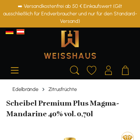
➡️ Versandkostenfrei ab 50 € Einkaufswert (Gilt
alt springen
ausschließlich für Endverbraucher und nur für den Standard-
Versand)
Edelbrände
Zitrusfrüchte
Scheibel Premium Plus Magma-
Mandarine 40% vol. 0,70l
Bildergalerie überspringen