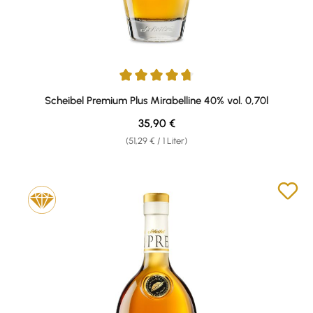
Durchschnittliche Bewertung von 4.81 von 5 Sternen
Scheibel Premium Plus Mirabelline 40% vol. 0,70l
Regulärer Preis:
35,90 €
(51,29 € / 1 Liter)