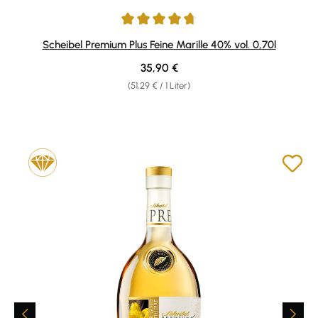
Durchschnittliche Bewertung von 4.82 von 5 Sternen
Scheibel Premium Plus Feine Marille 40% vol. 0,70l
Regulärer Preis:
35,90 €
(51,29 € / 1 Liter)