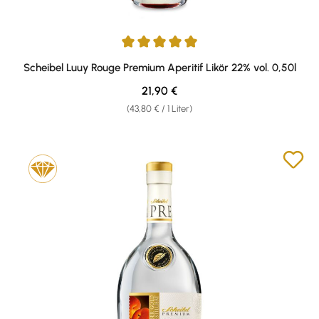
Durchschnittliche Bewertung von 5 von 5 Sternen
Scheibel Luuy Rouge Premium Aperitif Likör 22% vol. 0,50l
Regulärer Preis:
21,90 €
(43,80 € / 1 Liter)