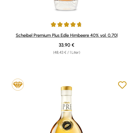
Durchschnittliche Bewertung von 4.82 von 5 Sternen
Scheibel Premium Plus Edle Himbeere 40% vol. 0,70l
Regulärer Preis:
33,90 €
(48,43 € / 1 Liter)