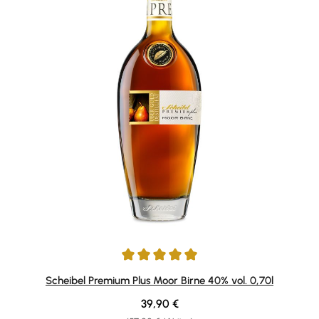
Durchschnittliche Bewertung von 4.93 von 5 Sternen
Scheibel Premium Plus Moor Birne 40% vol. 0,70l
Regulärer Preis:
39,90 €