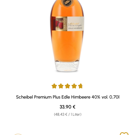
Durchschnittliche Bewertung von 4.82 von 5 Sternen
Scheibel Premium Plus Edle Himbeere 40% vol. 0,70l
Regulärer Preis:
33,90 €
(48,43 € / 1 Liter)