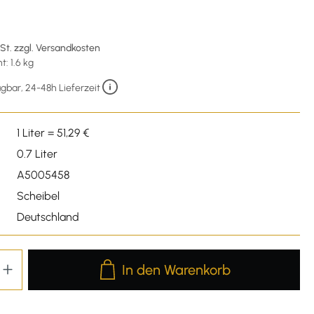
wSt. zzgl. Versandkosten
: 1.6 kg
gbar, 24-48h Lieferzeit
1 Liter = 51,29 €
0.7 Liter
A5005458
Scheibel
Deutschland
Produkt Anzahl: Gib den gewünschten We
In den Warenkorb