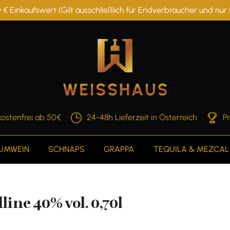
 € Einkaufswert (Gilt ausschließlich für Endverbraucher und nu
ostenfrei ab 50€
24-48h Lieferzeit in Österreich
P
AUMWEIN
SCHNAPS
GRAPPA
TEQUILA & MEZCAL
ine 40% vol. 0,70l