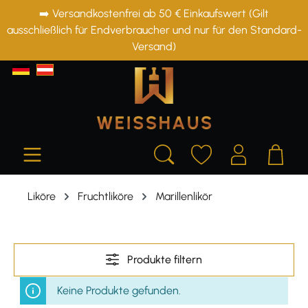
➡️ Versandkostenfrei ab 50 € Einkaufswert (Gilt
alt springen
ausschließlich für Endverbraucher und nur für den Standard-
Versand)
Liköre
Fruchtliköre
Marillenlikör
Produkte filtern
Keine Produkte gefunden.