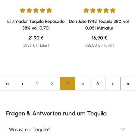
Durchschnittliche Bewertung von 5 von 5 Sternen
Durchschnittliche Bewertung v
El Jimador Tequila Reposado
Don Julio 1942 Tequila 38% vol.
38% vol. 0,70l
0,05l Miniatur
Regulärer Preis:
Regulärer Preis:
21,90 €
16,90 €
(31,29 € / 1 Liter)
(338,00 € / 1 Liter)
Seite
Seite
Seite
Seite
Seite
2
3
4
5
6
Fragen & Antworten rund um Tequila
Was ist ein Tequila?