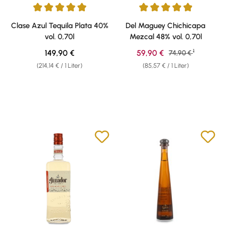
Durchschnittliche Bewertung von 5 von 5 Sternen
Durchschnittliche Bewertung v
Clase Azul Tequila Plata 40%
Del Maguey Chichicapa
vol. 0,70l
Mezcal 48% vol. 0,70l
1
Regulärer Preis:
Verkaufspreis:
149,90 €
59,90 €
Regulärer Preis:
74,90 €
(214,14 € / 1 Liter)
(85,57 € / 1 Liter)