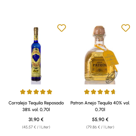
Durchschnittliche Bewertung von 4.91 von 5 Sternen
Durchschnittliche Bewertung v
Corralejo Tequila Reposado
Patron Anejo Tequila 40% vol.
38% vol. 0,70l
0,70l
Regulärer Preis:
Regulärer Preis:
31,90 €
55,90 €
(45,57 € / 1 Liter)
(79,86 € / 1 Liter)