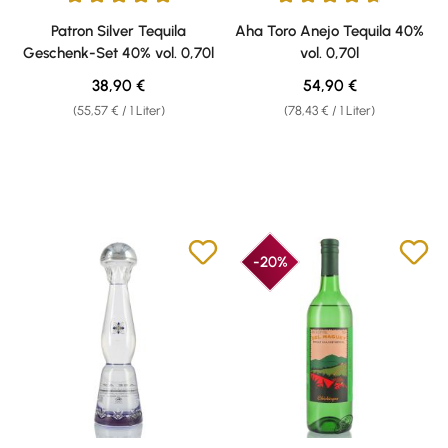
Durchschnittliche Bewertung von 5 von 5 Sternen
Durchschnittliche Bewertung v
Patron Silver Tequila
Aha Toro Anejo Tequila 40%
Geschenk-Set 40% vol. 0,70l
vol. 0,70l
Regulärer Preis:
Regulärer Preis:
38,90 €
54,90 €
(55,57 € / 1 Liter)
(78,43 € / 1 Liter)
-20%