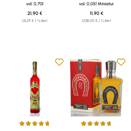
vol. 0,70l
vol. 0,05l Miniatur
Regulärer Preis:
Regulärer Preis:
21,90 €
11,90 €
(31,29 € / 1 Liter)
(238,00 € / 1 Liter)