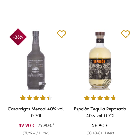
-38%
Durchschnittliche Bewertung von 4.6 von 5 Sternen
Durchschnittliche Bewertung v
Casamigos Mezcal 40% vol.
Espolòn Tequila Reposado
0,70l
40% vol. 0,70l
1
Verkaufspreis:
Regulärer Preis:
49,90 €
Regulärer Preis:
26,90 €
79,90 €
(71,29 € / 1 Liter)
(38,43 € / 1 Liter)