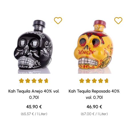
Durchschnittliche Bewertung von 4.71 von 5 Sternen
Durchschnittliche Bewertung v
Kah Tequila Anejo 40% vol.
Kah Tequila Reposado 40%
0,70l
vol. 0,70l
Regulärer Preis:
Regulärer Preis:
45,90 €
46,90 €
(65,57 € / 1 Liter)
(67,00 € / 1 Liter)