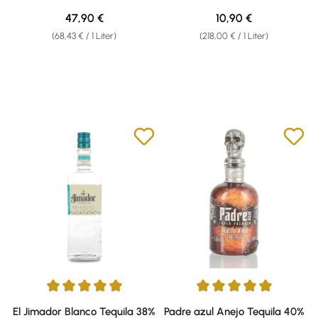
Regulärer Preis:
Regulärer Preis:
47,90 €
10,90 €
(68,43 € / 1 Liter)
(218,00 € / 1 Liter)
Durchschnittliche Bewertung von 5 von 5 Sternen
Durchschnittliche Bewertung v
El Jimador Blanco Tequila 38%
Padre azul Anejo Tequila 40%