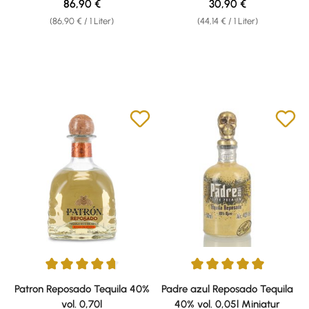
Regulärer Preis:
Regulärer Preis:
86,90 €
30,90 €
(86,90 € / 1 Liter)
(44,14 € / 1 Liter)
Durchschnittliche Bewertung von 4.86 von 5 Sternen
Durchschnittliche Bewertung v
Patron Reposado Tequila 40%
Padre azul Reposado Tequila
vol. 0,70l
40% vol. 0,05l Miniatur