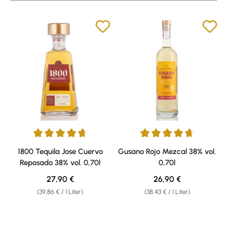
Durchschnittliche Bewertung von 4.79 von 5 Sternen
Durchschnittliche Bewertung v
1800 Tequila Jose Cuervo
Gusano Rojo Mezcal 38% vol.
Reposado 38% vol. 0,70l
0,70l
Regulärer Preis:
Regulärer Preis:
27,90 €
26,90 €
(39,86 € / 1 Liter)
(38,43 € / 1 Liter)