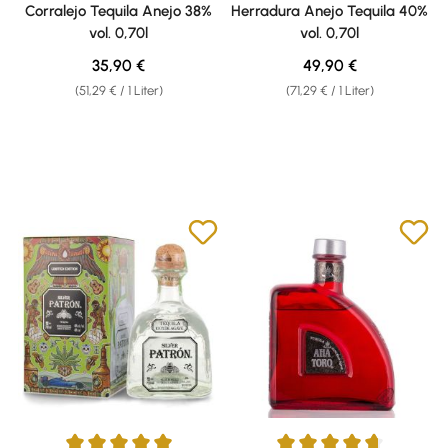
Durchschnittliche Bewertung von 4.71 von 5 Sternen
Durchschnittliche Bewertung v
Corralejo Tequila Anejo 38%
Herradura Anejo Tequila 40%
vol. 0,70l
vol. 0,70l
Regulärer Preis:
Regulärer Preis:
35,90 €
49,90 €
(51,29 € / 1 Liter)
(71,29 € / 1 Liter)