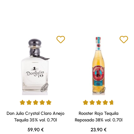
Durchschnittliche Bewertung von 5 von 5 Sternen
Durchschnittliche Bewertung v
Don Julio Crystal Claro Anejo
Rooster Rojo Tequila
Tequila 35% vol. 0,70l
Reposado 38% vol. 0,70l
Regulärer Preis:
Regulärer Preis:
59,90 €
23,90 €